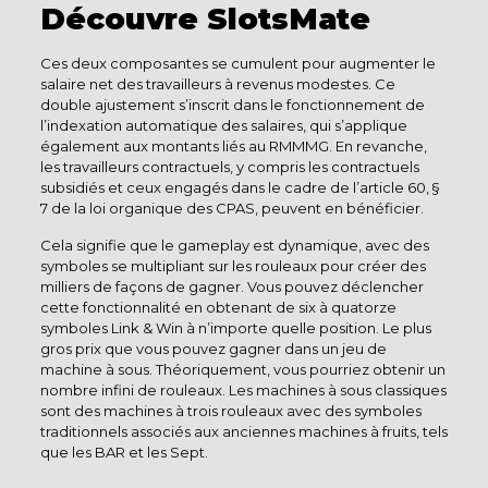
Découvre SlotsMate
Ces deux composantes se cumulent pour augmenter le
salaire net des travailleurs à revenus modestes. Ce
double ajustement s’inscrit dans le fonctionnement de
l’indexation automatique des salaires, qui s’applique
également aux montants liés au RMMMG. En revanche,
les travailleurs contractuels, y compris les contractuels
subsidiés et ceux engagés dans le cadre de l’article 60, §
7 de la loi organique des CPAS, peuvent en bénéficier.
Cela signifie que le gameplay est dynamique, avec des
symboles se multipliant sur les rouleaux pour créer des
milliers de façons de gagner. Vous pouvez déclencher
cette fonctionnalité en obtenant de six à quatorze
symboles Link & Win à n’importe quelle position. Le plus
gros prix que vous pouvez gagner dans un jeu de
machine à sous. Théoriquement, vous pourriez obtenir un
nombre infini de rouleaux. Les machines à sous classiques
sont des machines à trois rouleaux avec des symboles
traditionnels associés aux anciennes machines à fruits, tels
que les BAR et les Sept.