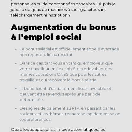
personnelles ou de coordonnées bancaires. Où puis-je
jouer à des jeux de machines à sous gratuites sans
téléchargement ni inscription ?
Augmentation du bonus
à l’emploi social
Le bonus salarial est officiellement appelé avantage
non récurrent lié au résultat.
Dans ce cas, tant vous en tant qu’employeur que
votre travailleur en flexi‑job êtes redevables des
mêmes cotisations ONSS que pour les autres
travailleurs qui reçoivent le bonus salarial.
Ils bénéficient d’un traitement fiscal favorable et
peuvent être revendus après une période
déterminée.
Des lignes de paiement au RTP, en passant par les
rouleaux et les thèmes, recherche rapidement selon
tes préférences.
Outre les adaptations à l’indice automatiques, les