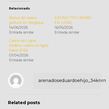
Relacionado
Bonus de casino
CASINO 770 CASINO
gratuits en Belgique
EN LIGNE
14/06/2026
16/05/2026
Entrada similar
Entrada similar
Casino en Ligne
Meilleur casino en ligne
fiable 2026
01/04/2026
Entrada similar
arenadoseduardoehijo_34knrn
Related posts