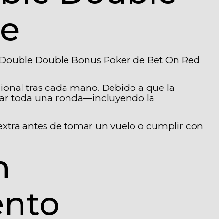
te
ro Double Double Bonus Poker de Bet On Red
ional tras cada mano. Debido a que la
nar toda una ronda—incluyendo la
extra antes de tomar un vuelo o cumplir con
n
ento