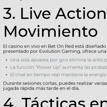
3. Live Actio
Movimiento
El casino en vivo en Bet On Red está diseñado 
presentado por Evolution Gaming, ofrece una
Una sola apuesta por giro elimina la antic
La función “Power Up” aumenta las probabi
El chat en tiempo real mantiene la energía
Durante sesiones cortas, puedes realizar varia
jugada rápida más tarde en el día.
4. Tácticas 