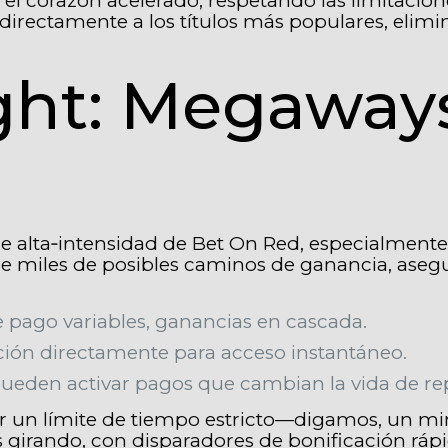
el corazón acelerado, respetando las limitacion
va directamente a los títulos más populares, eli
light: Megaway
a de alta‑intensidad de Bet On Red, especialmen
miles de posibles caminos de ganancia, asegur
de pago variables, ganancias en cascada.
ión directamente para acceso instantáneo.
ueden activar pagos que cambian la vida de re
er un límite de tiempo estricto—digamos, un mi
es girando, con disparadores de bonificación ráp