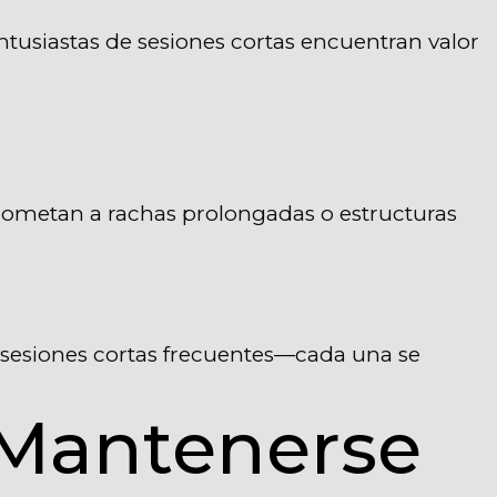
ntusiastas de sesiones cortas encuentran valor
prometan a rachas prolongadas o estructuras
sesiones cortas frecuentes—cada una se
 Mantenerse