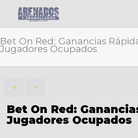
Bet On Red: Ganancias Rápidas
Jugadores Ocupados
Bet On Red: Ganancias
Jugadores Ocupados