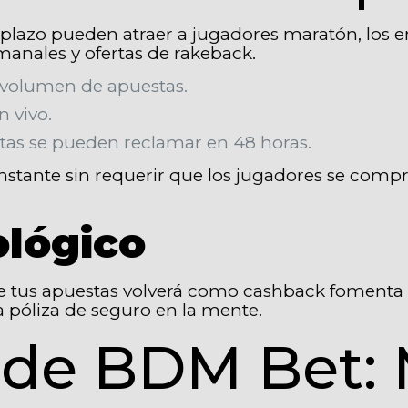
 plazo pueden atraer a jugadores maratón, los e
anales y ofertas de rakeback.
volumen de apuestas.
 vivo.
rtas se pueden reclamar en 48 horas.
nstante sin requerir que los jugadores se com
ológico
 tus apuestas volverá como cashback fomenta 
a póliza de seguro en la mente.
a de BDM Bet: