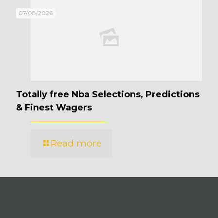
07/08/2026
Totally free Nba Selections, Predictions
& Finest Wagers
Read more