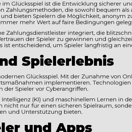
 im Glücksspiel ist die Entwicklung sicherer un
l von Zahlungsmethoden, die sowohl bequem als
d bieten Spielern die Möglichkeit, anonym z
 immer mehr Wert auf faire Bedingungen geleg
e Zahlungsdienstleister integriert, die blitzs
Vertrauen der Spieler zu gewinnen und gleichze
 ist entscheidend, um Spieler langfristig an ein
nd Spielerlebnis
m modernen Glücksspiel. Mit der Zunahme von On
rheitsmaßnahmen implementieren. Technologien w
 der Spieler vor Cyberangriffen.
r Intelligenz (KI) und maschinellem Lernen in d
 nicht nur für einen sicheren Spielraum, sond
gen und Unterstützung bieten.
eler und Apps