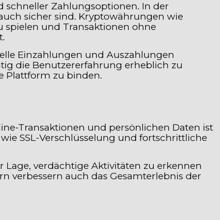
d schneller Zahlungsoptionen. In der
 auch sicher sind. Kryptowährungen wie
u spielen und Transaktionen ohne
t.
chnelle Einzahlungen und Auszahlungen
itig die Benutzererfahrung erheblich zu
e Plattform zu binden.
line-Transaktionen und persönlichen Daten ist
ie SSL-Verschlüsselung und fortschrittliche
er Lage, verdächtige Aktivitäten zu erkennen
ern verbessern auch das Gesamterlebnis der