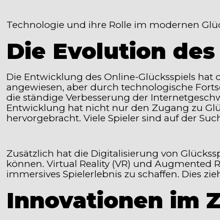
Technologie und ihre Rolle im modernen Glüc
Die Evolution des
Die Entwicklung des Online-Glücksspiels hat d
angewiesen, aber durch technologische Forts
die ständige Verbesserung der Internetgesch
Entwicklung hat nicht nur den Zugang zu Glü
hervorgebracht. Viele Spieler sind auf der S
Zusätzlich hat die Digitalisierung von Glück
können. Virtual Reality (VR) und Augmented R
immersives Spielerlebnis zu schaffen. Dies zi
Innovationen im 