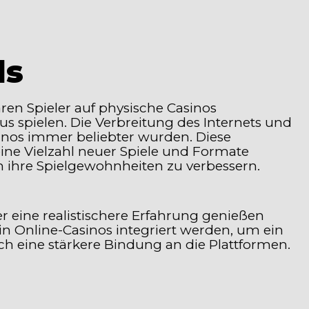
ls
ren Spieler auf physische Casinos
 spielen. Die Verbreitung des Internets und
inos immer beliebter wurden. Diese
ine Vielzahl neuer Spiele und Formate
m ihre Spielgewohnheiten zu verbessern.
r eine realistischere Erfahrung genießen
in Online-Casinos integriert werden, um ein
uch eine stärkere Bindung an die Plattformen.