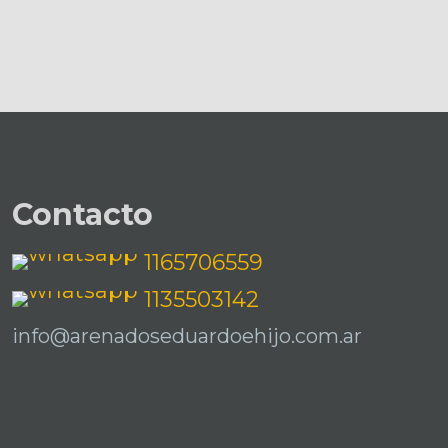
Contacto
1165706559
1135503142
info@arenadoseduardoehijo.com.ar