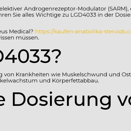
 selektiver Androgenrezeptor-Modulator (SARM),
ahren Sie alles Wichtige zu LGD4033 in der Dos
Deus Medical?
https://kaufen-anabolika-steroid
 wissen müssen.
GD4033?
von Krankheiten wie Muskelschwund und Osteo
skelwachstum und Körperfettabbau.
ige Dosierung