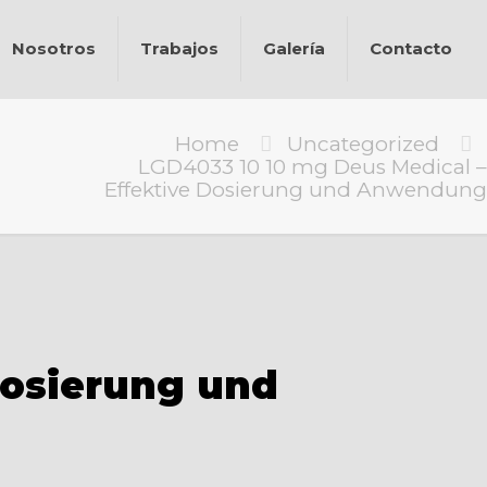
Nosotros
Trabajos
Galería
Contacto
Home
Uncategorized
LGD4033 10 10 mg Deus Medical –
Effektive Dosierung und Anwendung
Dosierung und