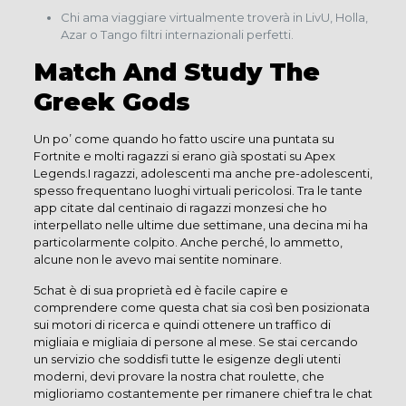
Chi ama viaggiare virtualmente troverà in LivU, Holla,
Azar o Tango filtri internazionali perfetti.
Match And Study The
Greek Gods
Un po’ come quando ho fatto uscire una puntata su
Fortnite e molti ragazzi si erano già spostati su Apex
Legends.I ragazzi, adolescenti ma anche pre-adolescenti,
spesso frequentano luoghi virtuali pericolosi. Tra le tante
app citate dal centinaio di ragazzi monzesi che ho
interpellato nelle ultime due settimane, una decina mi ha
particolarmente colpito. Anche perché, lo ammetto,
alcune non le avevo mai sentite nominare.
5chat è di sua proprietà ed è facile capire e
comprendere come questa chat sia così ben posizionata
sui motori di ricerca e quindi ottenere un traffico di
migliaia e migliaia di persone al mese. Se stai cercando
un servizio che soddisfi tutte le esigenze degli utenti
moderni, devi provare la nostra chat roulette, che
miglioriamo costantemente per rimanere chief tra le chat