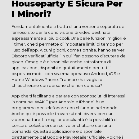
Houseparty È Sicura Per
I Minori?
Fondamentalmente si tratta di una versione separata del
famoso sito per la condivisione di video destinata
espressamente ai più piccoli. Una delle funzioni migliori è
il timer, che ti permette di impostare limiti di tempo per
l’uso dell’app. Alcuni giochi, come Fortnite, hanno server
Discord verificati ufficiali in cui i fan possono discutere del
gioco. Omegle è disponibile anche sottoforma di
applicazione, disponibile gratuitamente per tutti i
dispositivi mobili con sistema operativo Android, iOS e
Home Windows Phone. Ti annoi e hai voglia di
chiacchierare con persone che non conosci?
App che ti facilitano a parlare con sconosciuti di interessi
in comune. WAKIE (per Android e iPhone) è un
programma per telefonare con chiunque nel mondo.
Anche qui è possibile trovare utenti diversi con cui
videochattare. La miglior peculiarità è la possibilità di
cercare colui/colei con cui voler chattare con una
domanda. Questa applicazione è disponibile
direttamente dal Google Play Retailer ufficiale. Poiché i