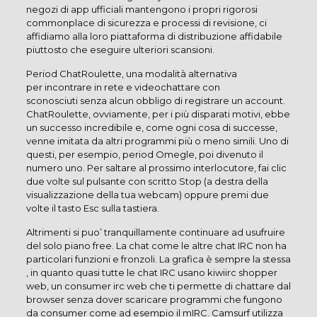
negozi di app ufficiali mantengono i propri rigorosi
commonplace di sicurezza e processi di revisione, ci
affidiamo alla loro piattaforma di distribuzione affidabile
piuttosto che eseguire ulteriori scansioni.
Period ChatRoulette, una modalità alternativa
per incontrare in rete e videochattare con
sconosciuti senza alcun obbligo di registrare un account.
ChatRoulette, ovviamente, per i più disparati motivi, ebbe
un successo incredibile e, come ogni cosa di successe,
venne imitata da altri programmi più o meno simili. Uno di
questi, per esempio, period Omegle, poi divenuto il
numero uno. Per saltare al prossimo interlocutore, fai clic
due volte sul pulsante con scritto Stop (a destra della
visualizzazione della tua webcam) oppure premi due
volte il tasto Esc sulla tastiera.
Altrimenti si puo’ tranquillamente continuare ad usufruire
del solo piano free. La chat come le altre chat IRC non ha
particolari funzioni e fronzoli. La grafica è sempre la stessa
, in quanto quasi tutte le chat IRC usano kiwiirc shopper
web, un consumer irc web che ti permette di chattare dal
browser senza dover scaricare programmi che fungono
da consumer come ad esempio il mIRC. Camsurf utilizza