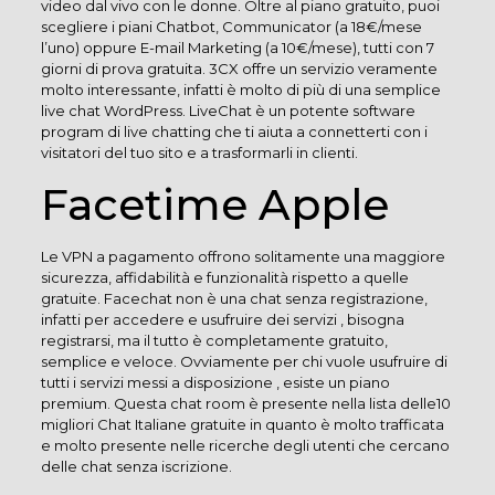
video dal vivo con le donne. Oltre al piano gratuito, puoi
scegliere i piani Chatbot, Communicator (a 18€/mese
l’uno) oppure E-mail Marketing (a 10€/mese), tutti con 7
giorni di prova gratuita. 3CX offre un servizio veramente
molto interessante, infatti è molto di più di una semplice
live chat WordPress. LiveChat è un potente software
program di live chatting che ti aiuta a connetterti con i
visitatori del tuo sito e a trasformarli in clienti.
Facetime Apple
Le VPN a pagamento offrono solitamente una maggiore
sicurezza, affidabilità e funzionalità rispetto a quelle
gratuite. Facechat non è una chat senza registrazione,
infatti per accedere e usufruire dei servizi , bisogna
registrarsi, ma il tutto è completamente gratuito,
semplice e veloce. Ovviamente per chi vuole usufruire di
tutti i servizi messi a disposizione , esiste un piano
premium. Questa chat room è presente nella lista delle10
migliori Chat Italiane gratuite in quanto è molto trafficata
e molto presente nelle ricerche degli utenti che cercano
delle chat senza iscrizione.