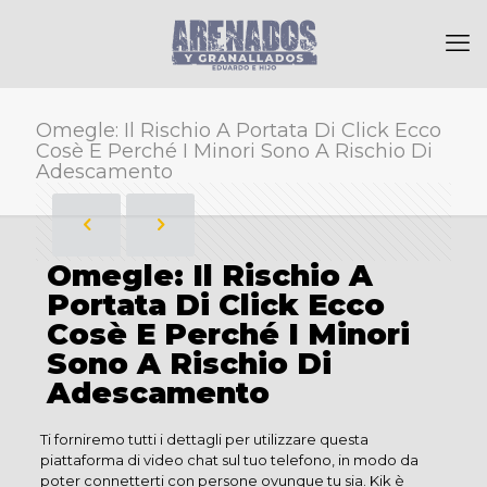
Omegle: Il Rischio A Portata Di Click Ecco
Cosè E Perché I Minori Sono A Rischio Di
Adescamento
Omegle: Il Rischio A
Portata Di Click Ecco
Cosè E Perché I Minori
Sono A Rischio Di
Adescamento
Ti forniremo tutti i dettagli per utilizzare questa
piattaforma di video chat sul tuo telefono, in modo da
poter connetterti con persone ovunque tu sia. Kik è