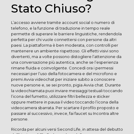
Stato Chiuso?
L’accesso avviene tramite account social o numero di
telefono, e la funzione di traduzione in tempo reale
permette di superare le barriere linguistiche, rendendola
perfetta per chi vuole connettersi con persone da altri
paesi. La piattaforma è ben moderata, con controlli per
mantenere un ambiente rispettoso. Gli effetti visivi sono
divertenti, ma a volte possono distogliere l’attenzione da
una conversazione più autentica, anche se l’esperienza
rimane fluida e coinvolgente. Concedi ora i permessi
necessari per l’uso della fotocamera e del microfono e
premi Avvia videochat per iniziare subito a conoscere
nuove persone e, se sei pronto, pigia Avvia chat. Durante
la videochiamata puoi inviare messaggi testuali toccando
l’icona del fumetto, utilizzare filtri bellezza e sticker
oppure mettere in pausa il video toccando l’icona della
videocamera sbarrata. Per scartare il profilo proposto e
passare al successivo, invece, fai faucet su Incontra altre
persone.
Ricorda per alcuni versi Second Life, in attesa del debutto