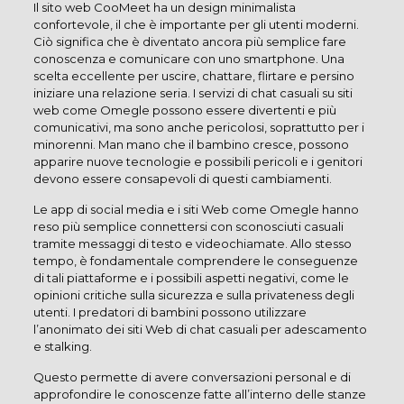
Il sito web CooMeet ha un design minimalista
confortevole, il che è importante per gli utenti moderni.
Ciò significa che è diventato ancora più semplice fare
conoscenza e comunicare con uno smartphone. Una
scelta eccellente per uscire, chattare, flirtare e persino
iniziare una relazione seria. I servizi di chat casuali su siti
web come Omegle possono essere divertenti e più
comunicativi, ma sono anche pericolosi, soprattutto per i
minorenni. Man mano che il bambino cresce, possono
apparire nuove tecnologie e possibili pericoli e i genitori
devono essere consapevoli di questi cambiamenti.
Le app di social media e i siti Web come Omegle hanno
reso più semplice connettersi con sconosciuti casuali
tramite messaggi di testo e videochiamate. Allo stesso
tempo, è fondamentale comprendere le conseguenze
di tali piattaforme e i possibili aspetti negativi, come le
opinioni critiche sulla sicurezza e sulla privateness degli
utenti. I predatori di bambini possono utilizzare
l’anonimato dei siti Web di chat casuali per adescamento
e stalking.
Questo permette di avere conversazioni personal e di
approfondire le conoscenze fatte all’interno delle stanze