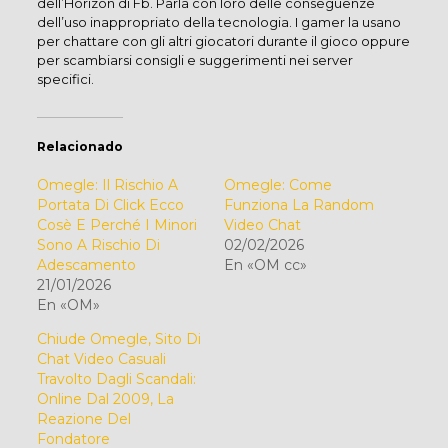
dell’Horizon di Fb. Parla con loro delle conseguenze
dell’uso inappropriato della tecnologia. I gamer la usano
per chattare con gli altri giocatori durante il gioco oppure
per scambiarsi consigli e suggerimenti nei server
specifici.
Relacionado
Omegle: Il Rischio A
Omegle: Come
Portata Di Click Ecco
Funziona La Random
Cosè E Perché I Minori
Video Chat
Sono A Rischio Di
02/02/2026
Adescamento
En «OM cc»
21/01/2026
En «OM»
Chiude Omegle, Sito Di
Chat Video Casuali
Travolto Dagli Scandali:
Online Dal 2009, La
Reazione Del
Fondatore