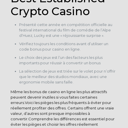
Crypto Casino
Présenté cette année en compétition officielle au
festival international du film de comédie de l’Alpe
d’Huez, Lucky est une « réjouissante surprise ».
Vérifiez toujours les conditions avant d’utiliser un
code bonus pour casino en ligne.
Le choix des jeux est l’un des facteurs les plus
importants pour réussir à convertir un bonus
La sélection de jeux est triée sur le volet pour n’offrir
que le meilleur des studios mondiaux, avec une
ergonomie mobile sans faille.
Même les bonus de casino en ligne les plus attractifs
peuvent devenir inutiles si vous faites certaines
erreurs.Voici les pièges les plus fréquents à éviter pour
réellement profiter des offres. Certains offrent une vraie
valeur, d’autres sont presque impossibles à
convertir.Comprendre les différences est essentiel pour
éviter les pièges et choisir les offres réellement