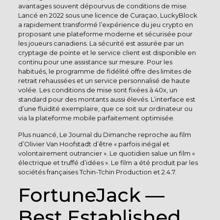
avantages souvent dépourvus de conditions de mise.
Lancé en 2022 sous une licence de Curaçao, LuckyBlock
a rapidement transformé l’expérience du jeu crypto en
proposant une plateforme moderne et sécurisée pour
les joueurs canadiens. La sécurité est assurée par un
cryptage de pointe et le service client est disponible en
continu pour une assistance sur mesure. Pour les
habitués, le programme de fidélité offre des limites de
retrait rehaussées et un service personnalisé de haute
volée. Les conditions de mise sont fixées à 40x, un
standard pour des montants aussi élevés. L’interface est
d’une fluidité exemplaire, que ce soit sur ordinateur ou
via la plateforme mobile parfaitement optimisée.
Plus nuancé, Le Journal du Dimanche reproche au film
d’Olivier Van Hoofstadt d’être « parfois inégal et
volontairement outrancier ». Le quotidien salue un film «
électrique et truffé d’idées ». Le film a été produit par les
sociétés françaises Tchin-Tchin Production et 2.4.7.
FortuneJack —
Best Established