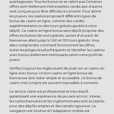
avantageuses. Tous les bonus ne se valent pas.Certaines
offres sont réellement intéressantes, tandis que d’autres
sont conçues pour être difficiles à convertir. Pour attirer
les joueurs, les casinos proposent différents types de
bonus de casino en ligne, comme des crédits
supplémentaires ou des tours gratuits ajoutés à votre
dépôt. Ce casino en ligne bonus sans dépôt propose des
offres exclusives de tours gratuits, suivies d’un pack de
bienvenue allant jusqu’à CAD et 150 tours gratuits. Vous
allez comprendre comment fonctionnent les offres,
éviter les pièges les plus fréquents et identifier les casinos
avec bonus réellement intéressants selon votre profil de
joueur.
Vérifiez toujours les règles avant de jouer sur un casino en
ligne avec bonus. Un bon casino en ligne bonus de
bienvenue doit rester simple et accessible. Un bonus de
casino mal compris est souvent impossible à convertir.
Le service client est professionnel et très réactif,
garantissant une expérience de jeu sans accroc. Interac,
les cartes bancaires et les cryptomonnaies sont acceptés
pour des dépôts simples et des retraits rigoureux. La
navigation est intuitive et l’adaptation mobile est