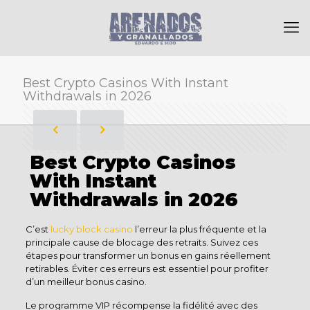
Best Crypto Casinos With Instant
Withdrawals in 2026
Best Crypto Casinos
With Instant
Withdrawals in 2026
C’est
lucky block casino
l’erreur la plus fréquente et la
principale cause de blocage des retraits. Suivez ces
étapes pour transformer un bonus en gains réellement
retirables. Éviter ces erreurs est essentiel pour profiter
d’un meilleur bonus casino.
Le programme VIP récompense la fidélité avec des