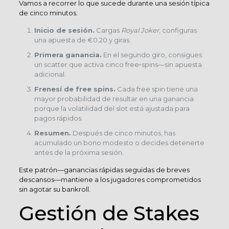
Vamos a recorrer lo que sucede durante una sesión típica
de cinco minutos.
Inicio de sesión.
Cargas
Royal Joker
, configuras
una apuesta de €0.20 y giras.
Primera ganancia.
En el segundo giro, consigues
un scatter que activa cinco free‑spins—sin apuesta
adicional.
Frenesí de free spins.
Cada free spin tiene una
mayor probabilidad de resultar en una ganancia
porque la volatilidad del slot está ajustada para
pagos rápidos.
Resumen.
Después de cinco minutos, has
acumulado un bono modesto o decides detenerte
antes de la próxima sesión.
Este patrón—ganancias rápidas seguidas de breves
descansos—mantiene a los jugadores comprometidos
sin agotar su bankroll.
Gestión de Stakes