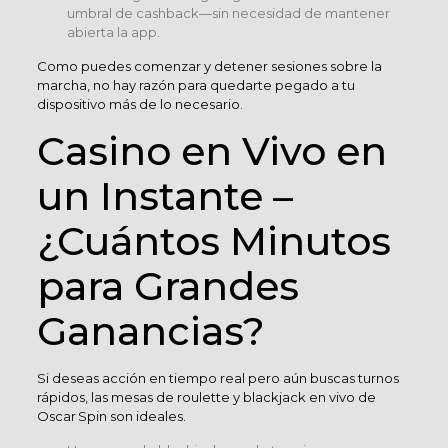
umbral de cashback—sin necesidad de mantener
abierta la app.
Como puedes comenzar y detener sesiones sobre la
marcha, no hay razón para quedarte pegado a tu
dispositivo más de lo necesario.
Casino en Vivo en
un Instante –
¿Cuántos Minutos
para Grandes
Ganancias?
Si deseas acción en tiempo real pero aún buscas turnos
rápidos, las mesas de roulette y blackjack en vivo de
Oscar Spin son ideales.