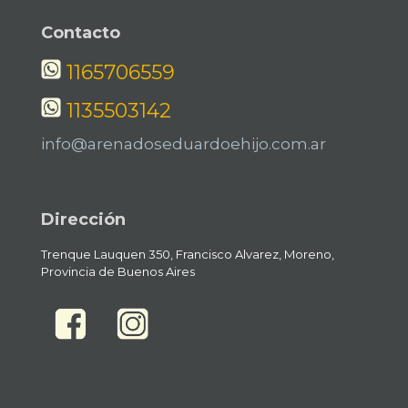
Contacto
1165706559
1135503142
info@arenadoseduardoehijo.com.ar
Dirección
Trenque Lauquen 350, Francisco Alvarez, Moreno,
Provincia de Buenos Aires