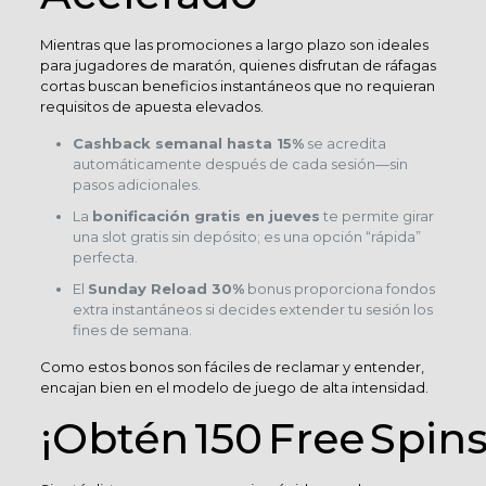
Mientras que las promociones a largo plazo son ideales
para jugadores de maratón, quienes disfrutan de ráfagas
cortas buscan beneficios instantáneos que no requieran
requisitos de apuesta elevados.
Cashback semanal hasta 15%
se acredita
automáticamente después de cada sesión—sin
pasos adicionales.
La
bonificación gratis en jueves
te permite girar
una slot gratis sin depósito; es una opción “rápida”
perfecta.
El
Sunday Reload 30%
bonus proporciona fondos
extra instantáneos si decides extender tu sesión los
fines de semana.
Como estos bonos son fáciles de reclamar y entender,
encajan bien en el modelo de juego de alta intensidad.
¡Obtén 150 Free Spins