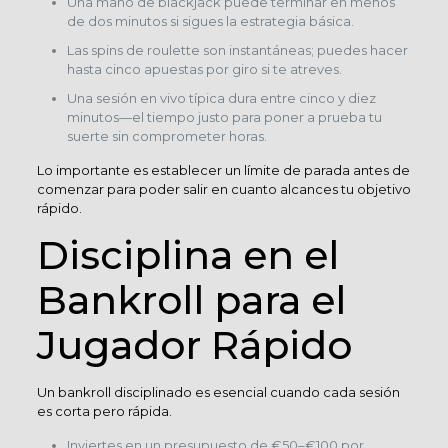
Una mano de blackjack puede terminar en menos
de dos minutos si sigues la estrategia básica.
Las spins de roulette son instantáneas; puedes hacer
hasta cinco apuestas por giro si te atreves.
Una sesión en vivo típica dura entre cinco y diez
minutos—el tiempo justo para poner a prueba tu
suerte sin comprometer horas.
Lo importante es establecer un límite de parada antes de
comenzar para poder salir en cuanto alcances tu objetivo
rápido.
Disciplina en el
Bankroll para el
Jugador Rápido
Un bankroll disciplinado es esencial cuando cada sesión
es corta pero rápida.
Inviertes en un presupuesto de €50–€100 por