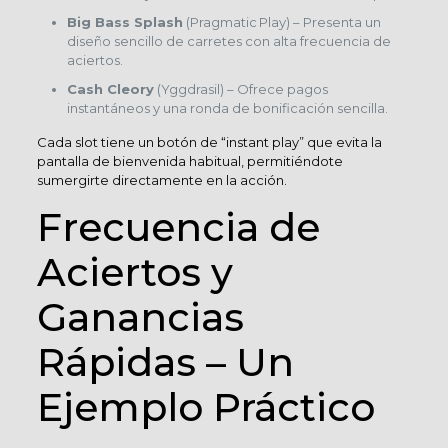
Big Bass Splash
(Pragmatic Play) – Presenta un
diseño sencillo de carretes con alta frecuencia de
aciertos.
Cash Cleory
(Yggdrasil) – Ofrece pagos
instantáneos y una ronda de bonificación sencilla.
Cada slot tiene un botón de “instant play” que evita la
pantalla de bienvenida habitual, permitiéndote
sumergirte directamente en la acción.
Frecuencia de
Aciertos y
Ganancias
Rápidas – Un
Ejemplo Práctico