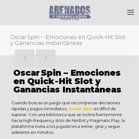
Oscar Spin – Emociones en Quick‑Hit Slot
y Ganancias Instantáneas
Oscar Spin – Emociones
en Quick‑Hit Slot y
Ganancias Instantáneas
Cuando buscas un juego que recompense decisiones
rápidas y pagos inmediatos,
Oscar Spin
es difícil de
superar. Con una biblioteca que se inclina fuertemente
hacia high‑frequency slots de NetEnt y Pragmatic Play, la
plataforma invita a los jugadores a entrar, girar y seguir
adelante en minutos.