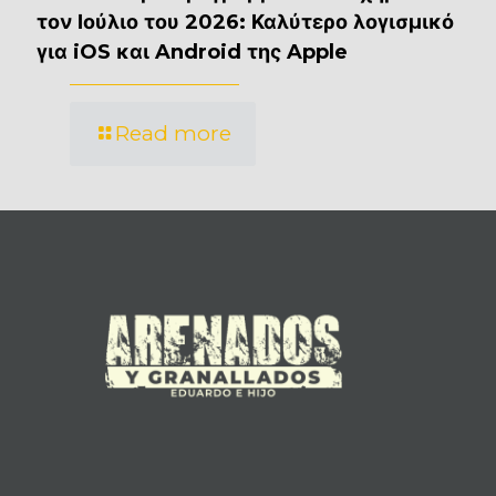
τον Ιούλιο του 2026: Καλύτερο λογισμικό
για iOS και Android της Apple
Read more