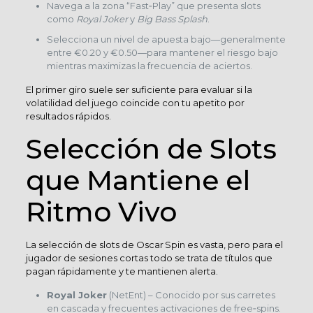
Navega a la zona “Fast‑Play” que presenta slots
como
Royal Joker
y
Big Bass Splash
.
Selecciona un nivel de apuesta bajo—generalmente
entre €0.20 y €0.50—para mantener el riesgo bajo
mientras maximizas la frecuencia de aciertos.
El primer giro suele ser suficiente para evaluar si la
volatilidad del juego coincide con tu apetito por
resultados rápidos.
Selección de Slots
que Mantiene el
Ritmo Vivo
La selección de slots de Oscar Spin es vasta, pero para el
jugador de sesiones cortas todo se trata de títulos que
pagan rápidamente y te mantienen alerta.
Royal Joker
(NetEnt) – Conocido por sus carretes
en cascada y frecuentes activaciones de free‑spins.