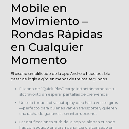
Mobile en
Movimiento –
Rondas Rápidas
en Cualquier
Momento
El diseño simplificado de la app Android hace posible
pasar de login a giro en menos de treinta segundos.
El icono de “Quick Play” carga instantáneamente tu
slot favorito sin esperar pantallas de bienvenida.
Un solo toque activa autoplay para hasta veinte giros
—perfecto para quienes van en transporte y quieren
una racha de ganancias sin interrupciones.
Las notificaciones push de la app te alertan cuando
has conseguido una gran ganancia o alcanzado un