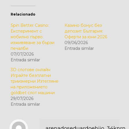
Relacionado
Spin Better Casino:
Казино бонус без
Експеримент с
депозит България: ️
мобилно първо
Оферти за юни 2026
изживяване за бързи
09/06/2026
печалби
Entrada similar
07/07/2026
Entrada similar
3D слотове онлайн
Играйте безплатни
триизмерни Изтегляне
на приложението
goldbet слот машини
29/07/2026
Entrada similar
arenadoseduardoehijo_34knrn