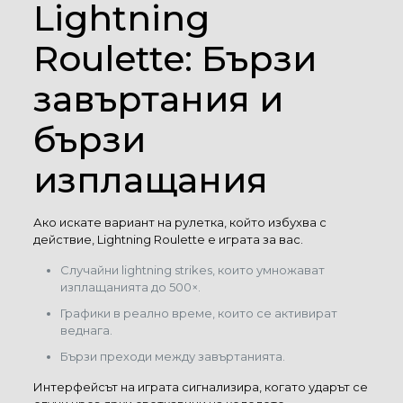
Lightning
Roulette: Бързи
завъртания и
бързи
изплащания
Ако искате вариант на рулетка, който избухва с
действие, Lightning Roulette е играта за вас.
Случайни lightning strikes, които умножават
изплащанията до 500×.
Графики в реално време, които се активират
веднага.
Бързи преходи между завъртанията.
Интерфейсът на играта сигнализира, когато ударът се