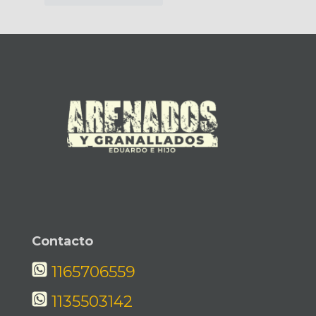
Contacto
1165706559
1135503142