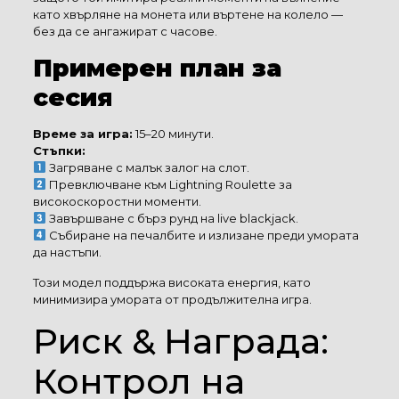
като хвърляне на монета или въртене на колело —
без да се ангажират с часове.
Примерен план за
сесия
Време за игра:
15–20 минути.
Стъпки:
Загряване с малък залог на слот.
Превключване към Lightning Roulette за
високоскоростни моменти.
Завършване с бърз рунд на live blackjack.
Събиране на печалбите и излизане преди умората
да настъпи.
Този модел поддържа високата енергия, като
минимизира умората от продължителна игра.
Риск & Награда:
Контрол на