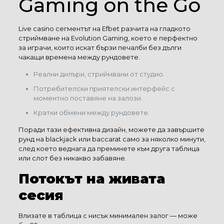
Gaming on the Go
Live casino сегментът на Efbet разчита на гладкото
стриймване на Evolution Gaming, което е перфектно
за играчи, които искат бързи печалби без дълги
чакащи времена между рундовете.
Реални дилъри, стриймвани от студио.
Потребителски приятелски интерфейс с
моментно поставяне на залози.
Кратки обмени между рундовете.
Поради тази ефективна дизайн, можете да завършите
рунд на blackjack или baccarat само за няколко минути,
след което веднага да преминете към друга таблица
или слот без никакво забавяне.
Потокът на живата
сесия
Влизате в таблица с нисък минимален залог — може