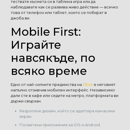
тествате късмета си в таблина игра или да
наблюдавате как се развива живо действие — всичко
това от телефон или таблет, които се побират в
джоба ви.
Mobile First:
Играйте
навсякъде, по
всяко време
Едно от най-силните предимства на
Efbet
е неговият
напълно отзивчив мобилен интерфейс. Независимо
дали сте в кафе или седите на метро, платформата ви
държи свързан.
Responsive дизайн, който се адаптира към всеки
екран.
Посветени приложения за iOS и Android.