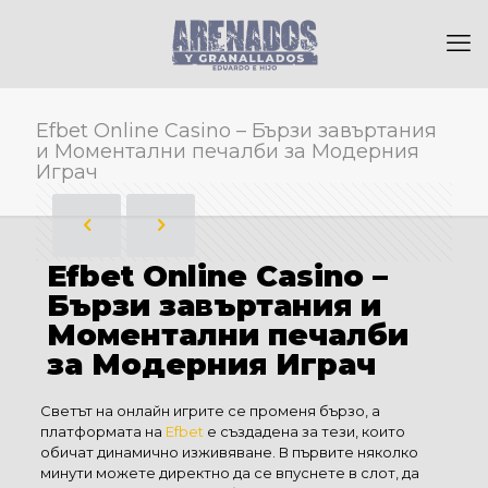
Efbet Online Casino – Бързи завъртания
и Моментални печалби за Модерния
Играч
Efbet Online Casino –
Бързи завъртания и
Моментални печалби
за Модерния Играч
Светът на онлайн игрите се променя бързо, а
платформата на
Efbet
е създадена за тези, които
обичат динамично изживяване. В първите няколко
минути можете директно да се впуснете в слот, да