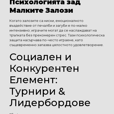
Психологията зад
Малките Залози
Когато залозите са ниски, емоционалното
въздействие от печалби и загуби е по-малко
интензивно; играчите могат да се наслаждават на
тръпката без прекомерен стрес. Тази психологическа
защита насърчава по-често играене, като
същевременно запазва цялостното удовлетворение.
Социален и
Конкурентен
Елемент:
Турнири &
Лидербордове