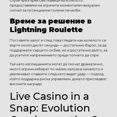
случи чрез ярки светкавици на колелото,
предоставяйки на играчите моментален визуален
сигнал за потенциални големи печалби.
Време за решение в
Lightning Roulette
Поставяте залог и след това гледате как колелото се
върти около десет секунди — достатъчно бързо, за да
поддържате сърцето си бие, но и достатъчно дълго, за
да усетите напрежението преди топчето да спре.
Тъй като изплащанията могат да скочат драматично,
много играчи избират по-малки залози в началото и
увеличават ставките след като видят удар — подход,
който поддържа риска управляем, докато преследват
високите награди.
Live Casino in a
Snap: Evolution