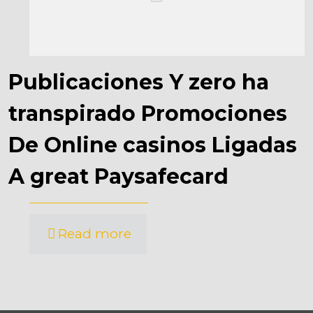
Publicaciones Y zero ha
transpirado Promociones
De Online casinos Ligadas
A great Paysafecard
Read more