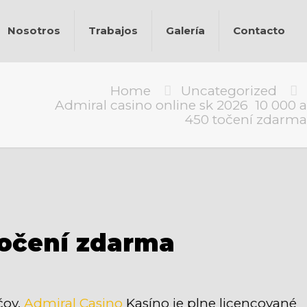
Nosotros
Trabajos
Galería
Contacto
Home
Uncategorized
Admiral casino online sk 2026 ︎ 10 000 a
450 točení zdarma
 točení zdarma
čov.
Admiral Casino
Kasíno je plne licencované