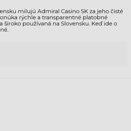
ensku milujú Admiral Casino SK za jeho čisté
 ponúka rýchle a transparentné platobné
 široko používaná na Slovensku. Keď ide o
čné.