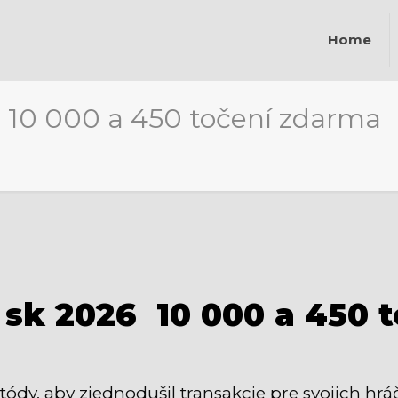
Home
 ︎ 10 000 a 450 točení zdarma
 sk 2026 ︎ 10 000 a 450
dy, aby zjednodušil transakcie pre svojich hrá