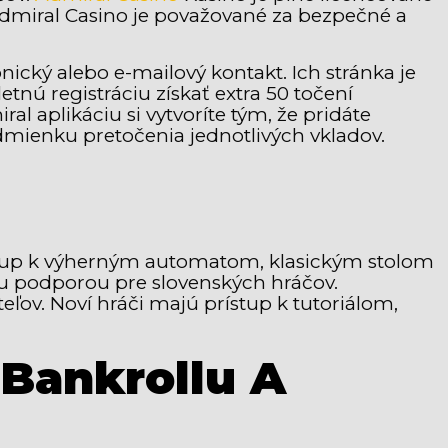
 Admiral Casino je považované za bezpečné a
ický alebo e-mailový kontakt. Ich stránka je
nú registráciu získať extra 50 točení
l aplikáciu si vytvoríte tým, že pridáte
dmienku pretočenia jednotlivých vkladov.
rístup k výherným automatom, klasickým stolom
u podporou pre slovenských hráčov.
ov. Noví hráči majú prístup k tutoriálom,
 Bankrollu A