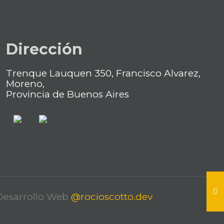
Dirección
Trenque Lauquen 350, Francisco Alvarez,
Moreno,
Provincia de Buenos Aires
 Desarrollo Web
@rocioscotto.dev