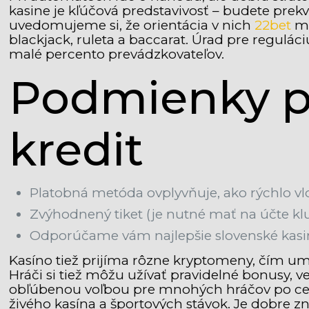
kasine je kľúčová predstavivosť – budete prekva
uvedomujeme si, že orientácia v nich
22bet
mô
blackjack, ruleta a baccarat. Úrad pre regulá
malé percento prevádzkovateľov.
Podmienky p
kredit
Platobná metóda ovplyvňuje, ako rýchlo vl
Zvýhodnený tiket (je nutné mať na účte klub
Odporúčame vám najlepšie slovenské kasina
Kasíno tiež prijíma rôzne kryptomeny, čím umo
Hráči si tiež môžu užívať pravidelné bonusy,
obľúbenou voľbou pre mnohých hráčov po celo
živého kasína a športových stávok. Je dobre 