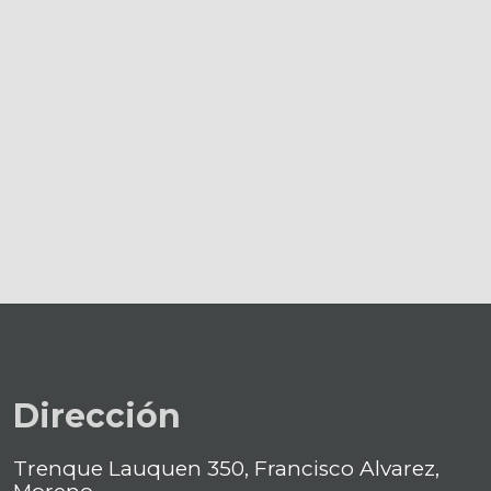
Dirección
Trenque Lauquen 350, Francisco Alvarez,