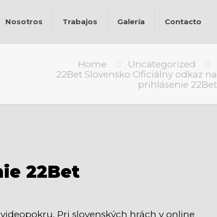
Nosotros
Trabajos
Galería
Contacto
Home
Uncategorized
22Bet Slovensko Oficiálny odkaz na
prihlásenie 22Bet
nie 22Bet
videopokru. Pri slovenských hrách v online