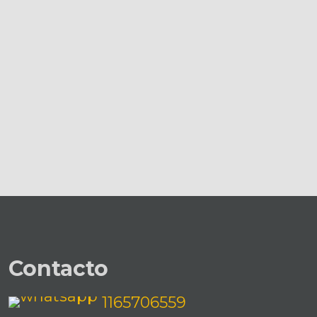
Contacto
1165706559