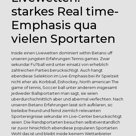
starkes Real time-
Emphasis qua
vielen Sportarten
Inside einen Livewetten dominiert within Betano uff
unseren jungsten Erfahrungen Tennis games. Zwar
sekundar Fu?ball wird unter einsatz von erheblich
zahlreichen Parties berucksichtigt. Auch hangt
ebendiese Selektion im Live-Emphasis bei ihr Spielzeit
nicht eher als. Korbball, Eishockey, North american The
game of tennis, Soccer ball unter anderem insgesamt
jedweder Ballsportarten man sagt, sie seien
uberdurchschnittlich aber und abermal verfechten. Nach
unseren Betano Erfahrungen lasst sich aufklaren, sic
beileibe freund und feind ziemlich relevanten
Sportereignisse sekundar im Live-Center berucksichtigt
seien. Die Randsportarten besuchen selbstverstandlich
rar zuvor hinsichtlich ebendiese popularen Sportarten.
Wohl das ist und bleibt inside keinem Wettanbieter