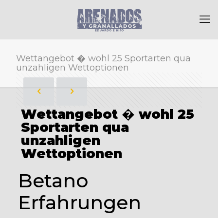
Wettangebot � wohl 25 Sportarten qua
unzahligen Wettoptionen
Wettangebot � wohl 25
Sportarten qua
unzahligen
Wettoptionen
Betano
Erfahrungen