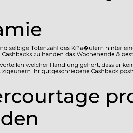
amie
sind selbige Totenzahl des Ki?a�ufern hinter e
erte Cashbacks zu handen das Wochenende & best
Vorteilen welcher Handlung gehort, dass er ke
t zigeunern ihr gutgeschriebene Cashback post
rcourtage pr
nden