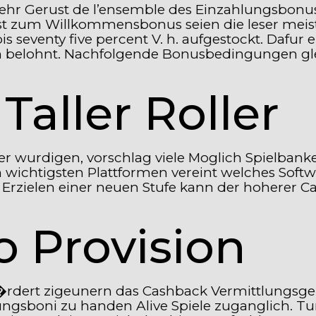
hr Gerust de l’ensemble des Einzahlungsbonus,
ntrast zum Willkommensbonus seien die leser mei
bis seventy five percent V. h. aufgestockt. Daf
len belohnt. Nachfolgende Bonusbedingungen 
Taller Roller
er wurdigen, vorschlag viele Moglich Spielban
nen wichtigsten Plattformen vereint welches 
em Erzielen einer neuen Stufe kann der hoherer 
o Provision
dert zigeunern das Cashback Vermittlungsgebuhr
ungsboni zu handen Alive Spiele zuganglich. Tu