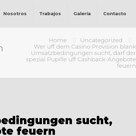
Nosotros
Trabajos
Galería
Contacto
Home
Uncategorized
n
Wer uff dem Casino Provision blank
Umsatzbedingungen sucht, darf der
spezial Pupille uff Cashback-Angebote
feuern
bedingungen sucht,
ote feuern