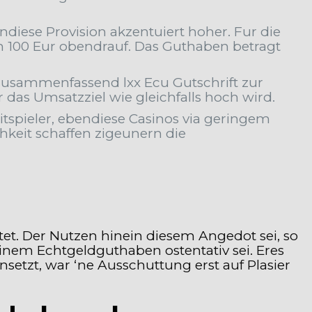
diese Provision akzentuiert hoher. Fur die
ch 100 Eur obendrauf. Das Guthaben betragt
 zusammenfassend lxx Ecu Gutschrift zur
 das Umsatzziel wie gleichfalls hoch wird.
itspieler, ebendiese Casinos via geringem
hkeit schaffen zigeunern die
t. Der Nutzen hinein diesem Angedot sei, so
inem Echtgeldguthaben ostentativ sei. Eres
setzt, war ‘ne Ausschuttung erst auf Plasier