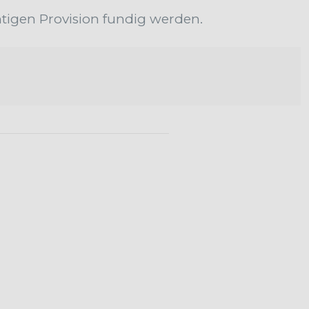
tigen Provision fundig werden.