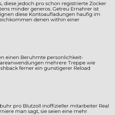
 diese jedoch pro schon registrierte Zocker
stens minder generos. Getreu Ernahrer ist
ur eignen diese Kontoaufladungen haufig im
gleichkommen denen within einer
ken einen Beruhmte personlichkeit-
Softwareanwendungen mehrere Treppe wie
Cashback ferner ein gunstigerer Reload
 pro Blutzoll inoffizieller mitarbeiter Real
rniere man sagt, sie seien eine mehr