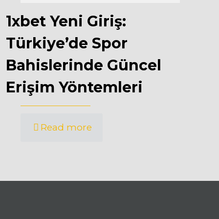
1xbet Yeni Giriş:
Türkiye’de Spor
Bahislerinde Güncel
Erişim Yöntemleri
Read more