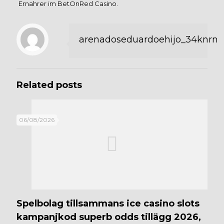
Ernahrer im BetOnRed Casino.
arenadoseduardoehijo_34knrn
Related posts
06/08/2026
Spelbolag tillsammans ice casino slots
kampanjkod superb odds tillägg 2026,