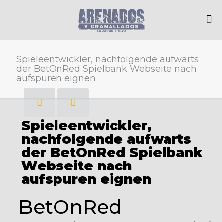
Spieleentwickler, nachfolgende aufwarts
der BetOnRed Spielbank Webseite nach
aufspuren eignen
Spieleentwickler,
nachfolgende aufwarts
der BetOnRed Spielbank
Webseite nach
aufspuren eignen
BetOnRed