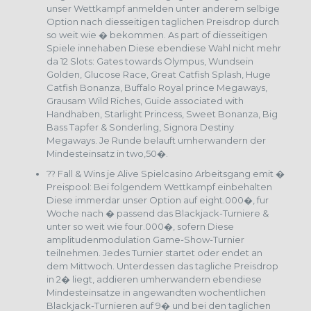
unser Wettkampf anmelden unter anderem selbige
Option nach diesseitigen taglichen Preisdrop durch
so weit wie � bekommen. As part of diesseitigen
Spiele innehaben Diese ebendiese Wahl nicht mehr
da 12 Slots: Gates towards Olympus, Wundsein
Golden, Glucose Race, Great Catfish Splash, Huge
Catfish Bonanza, Buffalo Royal prince Megaways,
Grausam Wild Riches, Guide associated with
Handhaben, Starlight Princess, Sweet Bonanza, Big
Bass Tapfer & Sonderling, Signora Destiny
Megaways. Je Runde belauft umherwandern der
Mindesteinsatz in two,50�.
?? Fall & Wins je Alive Spielcasino Arbeitsgang emit �
Preispool: Bei folgendem Wettkampf einbehalten
Diese immerdar unser Option auf eight.000�, fur
Woche nach � passend das Blackjack-Turniere &
unter so weit wie four.000�, sofern Diese
amplitudenmodulation Game-Show-Turnier
teilnehmen. Jedes Turnier startet oder endet an
dem Mittwoch. Unterdessen das tagliche Preisdrop
in 2� liegt, addieren umherwandern ebendiese
Mindesteinsatze in angewandten wochentlichen
Blackjack-Turnieren auf 9� und bei den taglichen