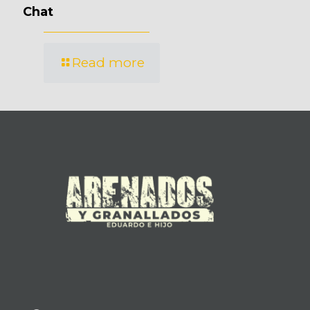
Chat
Read more