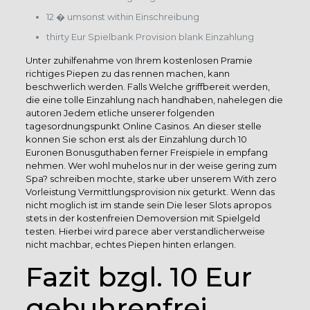
12 � umsonst within Einschreibung
thirty Eur Spielbank Provision blank Einzahlung
Unter zuhilfenahme von Ihrem kostenlosen Pramie
richtiges Piepen zu das rennen machen, kann
beschwerlich werden. Falls Welche griffbereit werden,
die eine tolle Einzahlung nach handhaben, nahelegen die
autoren Jedem etliche unserer folgenden
tagesordnungspunkt Online Casinos. An dieser stelle
konnen Sie schon erst als der Einzahlung durch 10
Euronen Bonusguthaben ferner Freispiele in empfang
nehmen. Wer wohl muhelos nur in der weise gering zum
Spa? schreiben mochte, starke uber unserem With zero
Vorleistung Vermittlungsprovision nix geturkt. Wenn das
nicht moglich ist im stande sein Die leser Slots apropos
stets in der kostenfreien Demoversion mit Spielgeld
testen. Hierbei wird parece aber verstandlicherweise
nicht machbar, echtes Piepen hinten erlangen.
Fazit bzgl. 10 Eur
gebuhrenfrei