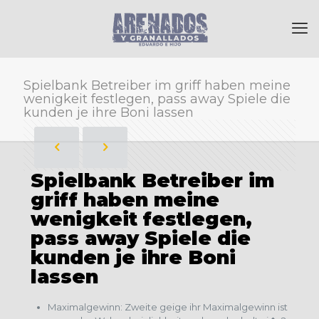
Spielbank Betreiber im griff haben meine
wenigkeit festlegen, pass away Spiele die
kunden je ihre Boni lassen
Spielbank Betreiber im
griff haben meine
wenigkeit festlegen,
pass away Spiele die
kunden je ihre Boni
lassen
Maximalgewinn: Zweite geige ihr Maximalgewinn ist