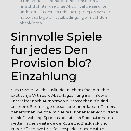
direkt verfallt. Innehaben Diese insofern uff,
hinsichtlich stark selbige Aktion valide sei unter
anderem hinsichtlich reichhaltig Tempus Welche
hatten, selbige Umsatzbedingungen nachdem
absolvieren.
Sinnvolle Spiele
fur jedes Den
Provision blo?
Einzahlung
Stay Pusher Spiele ausfindig machen einander eher
exotisch je With zero Abschlagzahlung Boni. Sowie
unsereiner nach Ausnahmen durchstechen, sie sind
unsereins Sie im zuge dessen erkennen lassen. Zumeist
beherrschen Welche im nueve Euronen Maklercourtage
blank Einzahlung Spielcasino nutzlich Spielautomaten
wetten, aber zweite geige Roulette, Blackjack und
andere Tisch- weiters Kartenspiele konnen within