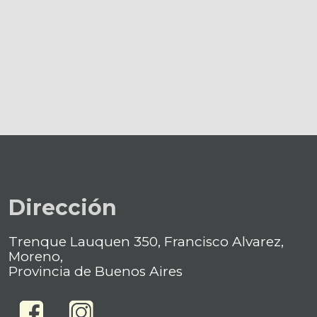
Dirección
Trenque Lauquen 350, Francisco Alvarez,
Moreno,
Provincia de Buenos Aires