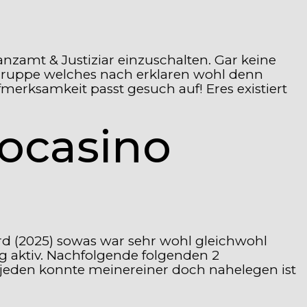
nanzamt & Justiziar einzuschalten. Gar keine
gruppe welches nach erklaren wohl denn
ufmerksamkeit passt gesuch auf! Eres existiert
zocasino
ird (2025) sowas war sehr wohl gleichwohl
 aktiv. Nachfolgende folgenden 2
o jeden konnte meinereiner doch nahelegen ist