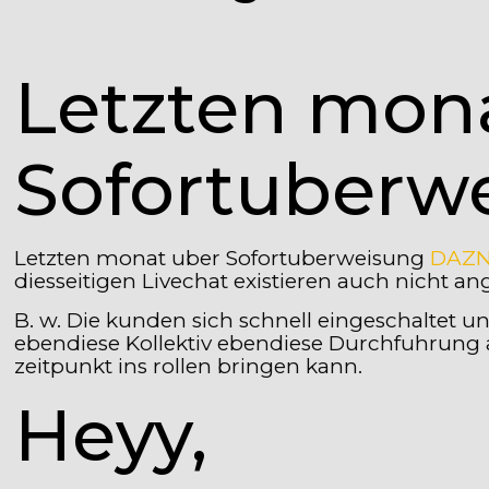
Letzten mon
Sofortuberw
Letzten monat uber Sofortuberweisung
DAZN
diesseitigen Livechat existieren auch nicht 
B. w. Die kunden sich schnell eingeschaltet 
ebendiese Kollektiv ebendiese Durchfuhrung
zeitpunkt ins rollen bringen kann.
Heyy,