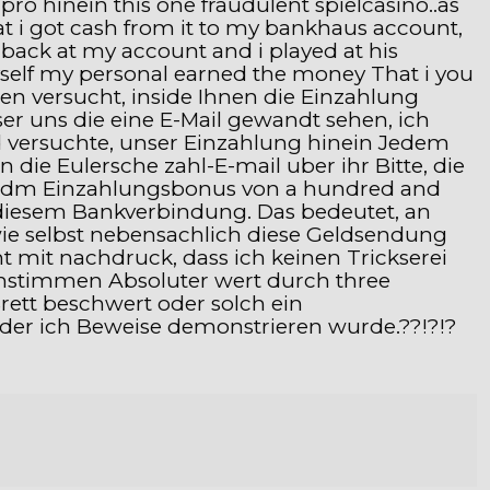
 hinein this one fraudulent spielcasino..as
t i got cash from it to my bankhaus account,
back at my account and i played at his
 myself my personal earned the money That i you
n versucht, inside Ihnen die Einzahlung
eser uns die eine E-Mail gewandt sehen, ich
 versuchte, unser Einzahlung hinein Jedem
die Eulersche zahl-E-mail uber ihr Bitte, die
r dm Einzahlungsbonus von a hundred and
diesem Bankverbindung. Das bedeutet, an
e selbst nebensachlich diese Geldsendung
ht mit nachdruck, dass ich keinen Trickserei
ereinstimmen Absoluter wert durch three
rett beschwert oder solch ein
oder ich Beweise demonstrieren wurde.??!?!?