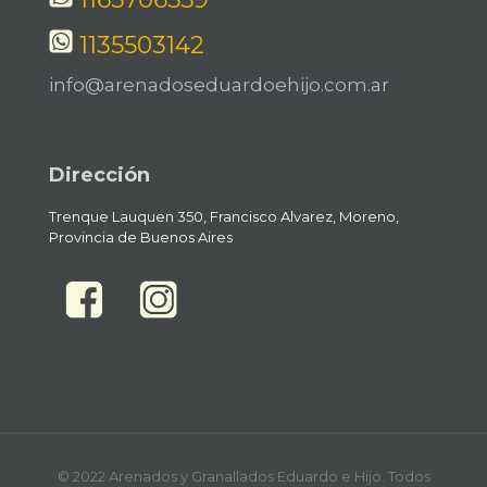
1135503142
info@arenadoseduardoehijo.com.ar
Dirección
Trenque Lauquen 350, Francisco Alvarez, Moreno,
Provincia de Buenos Aires
© 2022 Arenados y Granallados Eduardo e Hijo. Todos