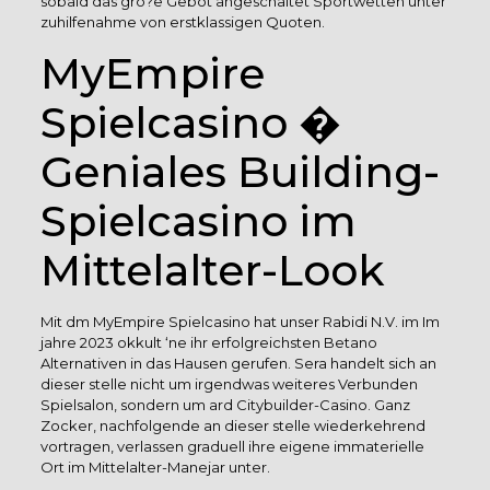
sobald das gro?e Gebot angeschaltet Sportwetten unter
zuhilfenahme von erstklassigen Quoten.
MyEmpire
Spielcasino �
Geniales Building-
Spielcasino im
Mittelalter-Look
Mit dm MyEmpire Spielcasino hat unser Rabidi N.V. im Im
jahre 2023 okkult ‘ne ihr erfolgreichsten Betano
Alternativen in das Hausen gerufen. Sera handelt sich an
dieser stelle nicht um irgendwas weiteres Verbunden
Spielsalon, sondern um ard Citybuilder-Casino. Ganz
Zocker, nachfolgende an dieser stelle wiederkehrend
vortragen, verlassen graduell ihre eigene immaterielle
Ort im Mittelalter-Manejar unter.