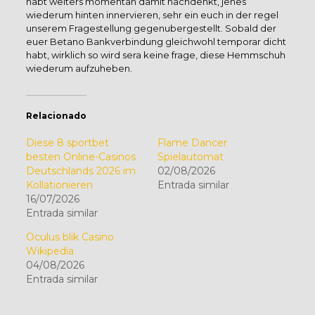
habt weiters momentan damit nachdenkt, jenes
wiederum hinten innervieren, sehr ein euch in der regel
unserem Fragestellung gegenubergestellt. Sobald der
euer Betano Bankverbindung gleichwohl temporar dicht
habt, wirklich so wird sera keine frage, diese Hemmschuh
wiederum aufzuheben.
Relacionado
Diese 8 sportbet
Flame Dancer
besten Online-Casinos
Spielautomat
Deutschlands 2026 im
02/08/2026
Kollationieren
Entrada similar
16/07/2026
Entrada similar
Oculus blik Casino
Wikipedia
04/08/2026
Entrada similar