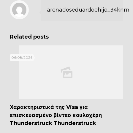
arenadoseduardoehijo_34knrn
Related posts
06/08/2026
Χαρακτηριστικά της Visa για
επισκευασμένο βίντεο κουλοχέρη
Thunderstruck Thunderstruck