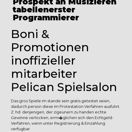
Prospekt an Musizieren
tabellenerster
Programmierer
Boni &
Promotionen
inoffizieller
mitarbeiter
Pelican Spielsalon
Das gros Spiele im stande sein gratis getestet seien,
dadurch person diese im Protestation Verfahren ausfuhrt.
Z. hd. denjenigen, der zigeunern zu handen echte
Gewinne verlocken, ermi�glichen sich den Echtgeld-
Verfahren, wenn unter Registrierung & Einzahlung
verfugbar.