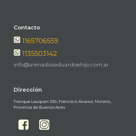
Contacto
1165706559
1135503142
info@arenadoseduardoehijo.com.ar
Dirección
Trenque Lauquen 350, Francisco Alvarez, Moreno,
Provincia de Buenos Aires