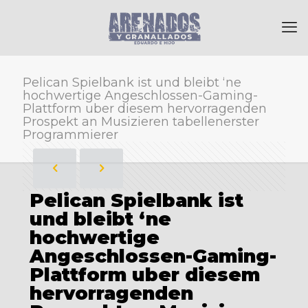
Pelican Spielbank ist und bleibt ‘ne
hochwertige Angeschlossen-Gaming-
Plattform uber diesem hervorragenden
Prospekt an Musizieren tabellenerster
Programmierer
Pelican Spielbank ist
und bleibt ‘ne
hochwertige
Angeschlossen-Gaming-
Plattform uber diesem
hervorragenden