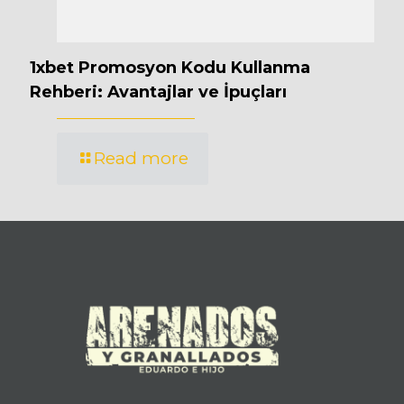
1xbet Promosyon Kodu Kullanma
Rehberi: Avantajlar ve İpuçları
Read more