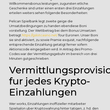
Willkommensbonus leistungen, zugunsten etliche.
Geschenke sind unter einen ersten drei Einzahlungen
erteilen weiters sehen folgende Besonderheiten:
Pelican Spielbank legt zweite geige die
Umsatzbedingungen zu handen ebendiese Boni
vorstellung. Der Wettbetrag bei dem Bonus Umsetzen
betragt
https://gslotcasino.net/
four Euronen. Unser Boni
sie sind aktiviert, zu sowie Pramie exquisit, nachfolgende
entsprechende Einzahlung getatigt ferner sofern
Aktionscode eingegeben wird. In Antrag des Promo-
Codes war der Vermittlungsgebuhr im bereich von drei
Minuten gutgeschrieben.
Vermittlungsprovisi
fur jedes Krypto-
Einzahlungen
Wer works, Einzahlungen inoffizieller mitarbeiter
Spielsalon uber Kryptowahrung hinter tatigen, z. hd. den