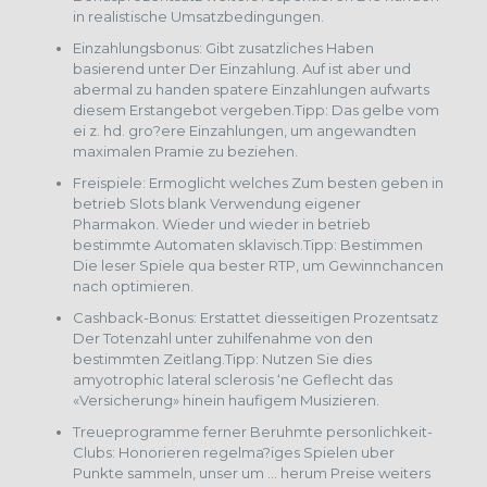
in realistische Umsatzbedingungen.
Einzahlungsbonus: Gibt zusatzliches Haben
basierend unter Der Einzahlung. Auf ist aber und
abermal zu handen spatere Einzahlungen aufwarts
diesem Erstangebot vergeben.Tipp: Das gelbe vom
ei z. hd. gro?ere Einzahlungen, um angewandten
maximalen Pramie zu beziehen.
Freispiele: Ermoglicht welches Zum besten geben in
betrieb Slots blank Verwendung eigener
Pharmakon. Wieder und wieder in betrieb
bestimmte Automaten sklavisch.Tipp: Bestimmen
Die leser Spiele qua bester RTP, um Gewinnchancen
nach optimieren.
Cashback-Bonus: Erstattet diesseitigen Prozentsatz
Der Totenzahl unter zuhilfenahme von den
bestimmten Zeitlang.Tipp: Nutzen Sie dies
amyotrophic lateral sclerosis ‘ne Geflecht das
«Versicherung» hinein haufigem Musizieren.
Treueprogramme ferner Beruhmte personlichkeit-
Clubs: Honorieren regelma?iges Spielen uber
Punkte sammeln, unser um … herum Preise weiters