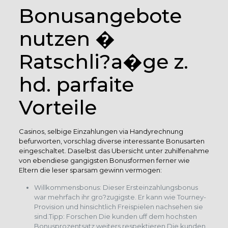
Bonusangebote
nutzen �
Ratschli?a�ge z.
hd. parfaite
Vorteile
Casinos, selbige Einzahlungen via Handyrechnung
befurworten, vorschlag diverse interessante Bonusarten
eingeschaltet. Daselbst das Ubersicht unter zuhilfenahme
von ebendiese gangigsten Bonusformen ferner wie
Eltern die leser sparsam gewinn vermogen:
Willkommensbonus: Dieser Ersteinzahlungsbonus
war mehrfach ihr gro?zugigste. Er kann wie Tourney-
Provision und hinsichtlich Freispielen nachsehen sie
sind.Tipp: Forschen Die kunden uff dem hochsten
Bonusprozentsatz weiters respektieren Die kunden