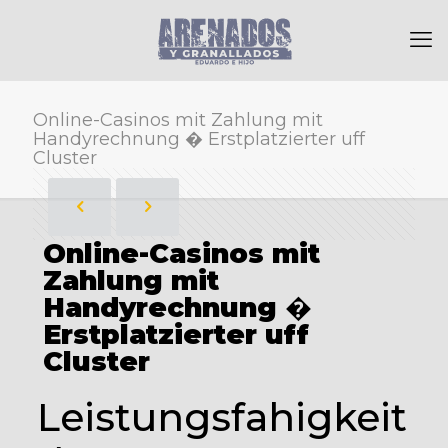
Online-Casinos mit Zahlung mit
Handyrechnung � Erstplatzierter uff
Cluster
Online-Casinos mit
Zahlung mit
Handyrechnung �
Erstplatzierter uff
Cluster
Leistungsfahigkeit