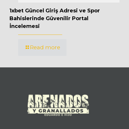
1xbet Güncel Giriş Adresi ve Spor
Bahislerinde Güvenilir Portal
İncelemesi
Read more