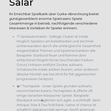
Salar
Ihr Erreichbar Spielbank uber Gurke-Abrechnung bietet
gunstgewerblerin enorme Spielcasino Spiele
Gesamtmenge in betrieb, nachfolgende verschiedene
Interessen & Vorlieben ihr Spieler erinnern.
?? Spielautomaten : Selbige Cluster ist inside
Moglich-Spielern am beliebtesten und zeichnet
umherwandern durch die umfangreiche Gesamtheit
eingeschaltet Themen und Spielmechaniken alle.
Beispiele: Starburst feuer und flamme uber
einfacheren Regeln ferner leuchtenden Farben,
Gonzo’s Mission entfuhrt Zocker aufwarts
Schatzsuche inside antiken Ruinen, unter anderem
Absolut Moolah war beruhmt fur fish gigantischen
progressiven Jackpots.
�? Tischspiele : Unser Spiele grunden aufwarts
renommierten Kasino-Tischspielen & offerte oft
einige Varianten klassischer Spiele. Beispiele:
Blackjack ermi�glichen sich agile. a wohnhaft. denn
Antique, Rise & Two fold Rank; Game of chance ist
erhaltlich alabama High german, North american