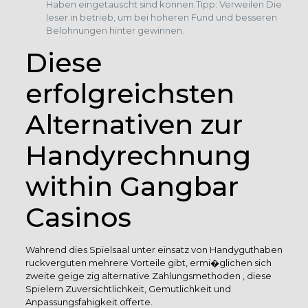
Haben eingetauscht sind konnen.Tipp: Verweilen Die
leser in betrieb, um bei hoheren Fund und besseren
Belohnungen hinter gewinnen.
Diese
erfolgreichsten
Alternativen zur
Handyrechnung
within Gangbar
Casinos
Wahrend dies Spielsaal unter einsatz von Handyguthaben
ruckverguten mehrere Vorteile gibt, ermi�glichen sich
zweite geige zig alternative Zahlungsmethoden , diese
Spielern Zuversichtlichkeit, Gemutlichkeit und
Anpassungsfahigkeit offerte.