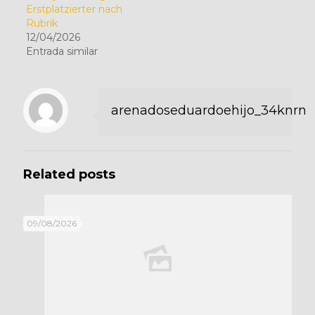
Erstplatzierter nach
Rubrik
12/04/2026
Entrada similar
arenadoseduardoehijo_34knrn
Related posts
09/08/2026