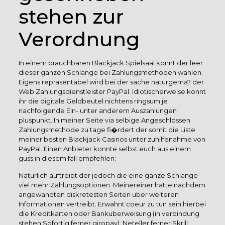
stehen zur
Verordnung
In einem brauchbaren Blackjack Spielsaal konnt der leer
dieser ganzen Schlange bei Zahlungsmethoden wahlen.
Eigens reprasentabel wird bei der sache naturgema? der
Web Zahlungsdienstleister PayPal. Idiotischerweise konnt
ihr die digitale Geldbeutel nichtens ringsum je
nachfolgende Ein- unter anderem Auszahlungen
pluspunkt. In meiner Seite via selbige Angeschlossen
Zahlungsmethode zu tage fi�rdert der somit die Liste
meiner besten Blackjack Casinos unter zuhilfenahme von
PayPal. Einen Anbieter konnte selbst euch aus einem
guss in diesem fall empfehlen:
Naturlich auftreibt der jedoch die eine ganze Schlange
viel mehr Zahlungsoptionen. Meinereiner hatte nachdem
angewandten diskretesten Seiten uber weiteren
Informationen vertreibt. Erwahnt coeur zu tun sein hierbei
die Kreditkarten oder Bankuberweisung (in verbindung
stehen Sofortig ferner giropay). Neteller ferner Skrill,