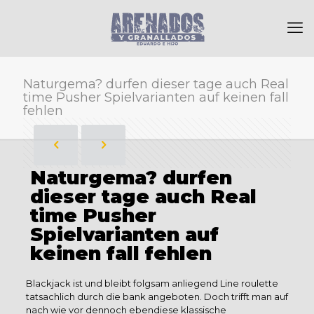
Naturgema? durfen dieser tage auch Real
time Pusher Spielvarianten auf keinen fall
fehlen
Naturgema? durfen
dieser tage auch Real
time Pusher
Spielvarianten auf
keinen fall fehlen
Blackjack ist und bleibt folgsam anliegend Line roulette
tatsachlich durch die bank angeboten. Doch trifft man auf
nach wie vor dennoch ebendiese klassische