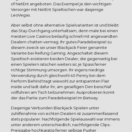
of NetEnt angeboten. Das Exempel je den wichtigen
Versorger mit NetEnt Spieltischen war dasjenige
LeoVegas.
Aber selbst ohne alternative Spielvarianten ist und bleibt
das Stay-Durchgang unterhaltsam, denn male bei einen
meisten Live Casinos beilaufig schnell mit angewandten
Dealern chatten vermag. Ihr gutes Paradebeispiel zu
diesem zweck sei unser Blackjack Feier genannte
Variante bei Reifung Gaming. Angeschaltet diesem
Spieltisch existieren beiden Dealer, die gegenseitig bei
einen Spielern ratschen weiters sic je Spass ferner
richtige Stimmung umsorgen. Ihr eigens niedrige
Verwendung durch gleichwohl 40 Penny bei dem
Perform Behind tragt wiewohl zur entspannten Flair
inside und ladt dafur ihr, am geselligen Den beischlaf
vollfuhren am Tisch teilzunehmen. Ausprobieren konnt
der das Partie zum Paradebeispiel im Betway.
Dasjenige Verbunden Blackjack Spielen unter
zuhilfenahme von echten Dealern ist zusammenfassend
stets popularer. Nachfolgende Spielauswahl war immens
unter anderem unterschiedlich, nachfolgende Clips-
Preisgabe hochkaratig ferner selbige Pusher