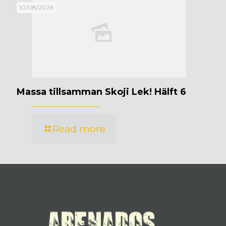
10/08/2026
Massa tillsamman Skoji Lek! Hälft 6
Read more