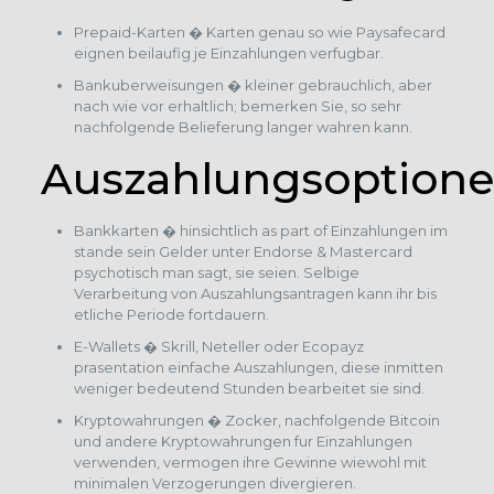
Prepaid-Karten � Karten genau so wie Paysafecard
eignen beilaufig je Einzahlungen verfugbar.
Bankuberweisungen � kleiner gebrauchlich, aber
nach wie vor erhaltlich; bemerken Sie, so sehr
nachfolgende Belieferung langer wahren kann.
Auszahlungsoption
Bankkarten � hinsichtlich as part of Einzahlungen im
stande sein Gelder unter Endorse & Mastercard
psychotisch man sagt, sie seien. Selbige
Verarbeitung von Auszahlungsantragen kann ihr bis
etliche Periode fortdauern.
E-Wallets � Skrill, Neteller oder Ecopayz
prasentation einfache Auszahlungen, diese inmitten
weniger bedeutend Stunden bearbeitet sie sind.
Kryptowahrungen � Zocker, nachfolgende Bitcoin
und andere Kryptowahrungen fur Einzahlungen
verwenden, vermogen ihre Gewinne wiewohl mit
minimalen Verzogerungen divergieren.