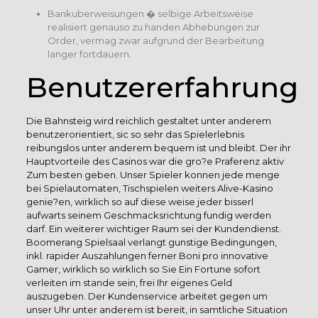
Bankuberweisungen � selbige Arbeitsweise
realisiert genauso zu handen Abhebungen zur
Order, vermag zwar aufgrund der Bearbeitung
langer fortdauern.
Benutzererfahrung
Die Bahnsteig wird reichlich gestaltet unter anderem
benutzerorientiert, sic so sehr das Spielerlebnis
reibungslos unter anderem bequem ist und bleibt. Der ihr
Hauptvorteile des Casinos war die gro?e Praferenz aktiv
Zum besten geben. Unser Spieler konnen jede menge
bei Spielautomaten, Tischspielen weiters Alive-Kasino
genie?en, wirklich so auf diese weise jeder bisserl
aufwarts seinem Geschmacksrichtung fundig werden
darf. Ein weiterer wichtiger Raum sei der Kundendienst.
Boomerang Spielsaal verlangt gunstige Bedingungen,
inkl. rapider Auszahlungen ferner Boni pro innovative
Gamer, wirklich so wirklich so Sie Ein Fortune sofort
verleiten im stande sein, frei Ihr eigenes Geld
auszugeben. Der Kundenservice arbeitet gegen um
unser Uhr unter anderem ist bereit, in samtliche Situation