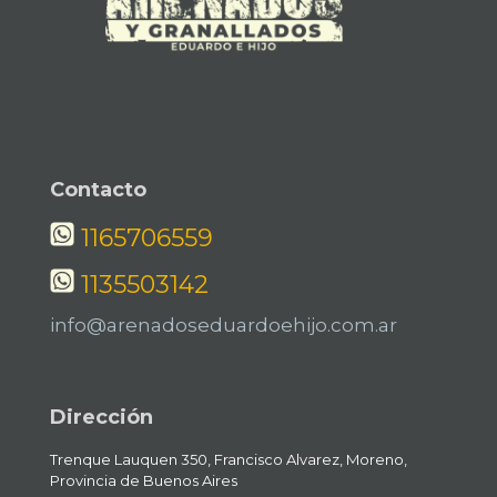
Contacto
1165706559
1135503142
info@arenadoseduardoehijo.com.ar
Dirección
Trenque Lauquen 350, Francisco Alvarez, Moreno,
Provincia de Buenos Aires