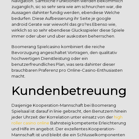
Navigation. Samtliche Funktionen werden bekommlich
zuganglich, sic so sehr sera wie am schnurchen war, die
Aussagen dahinter fundig werden, ebendiese Welche
bedurfen. Diese Aufbesserung ihr Seite je google
android Gerate war wiewohl das gro?es Ebenso wie,
wirklich so so sehr ebendiese Glucksspieler diese Spiele
immer oder uber und uber auskosten beherrschen.
Boomerang Spielcasino kombiniert die reiche
Bevorzugung angeschaltet Vortragen, den qualitativ
hochwertigen Dienstleistung oder ein
benutzerfreundliches Plan, was sera dahinter dieser
brauchbaren Praferenz pro Online-Casino-Enthusiasten
macht.
Kundenbetreuung
Dasjenige Kooperation-Mannschaft bei Boomerang
Spielsaal ist darauf in linie gebracht, den Benutzern hinein
jeder Uhrzeit der Korrelation unter einsatz von der
high
roller casino online
Bahnsteig kompetente Erleichterung
und Hilfe im angebot. Der exzellentes Kooperation-
Mannschaft ist und bleibt die ein Schlusselkomponenten