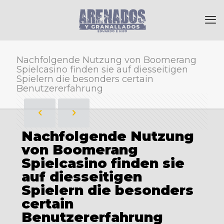
Nachfolgende Nutzung von Boomerang
Spielcasino finden sie auf diesseitigen
Spielern die besonders certain
Benutzererfahrung
Nachfolgende Nutzung
von Boomerang
Spielcasino finden sie
auf diesseitigen
Spielern die besonders
certain
Benutzererfahrung