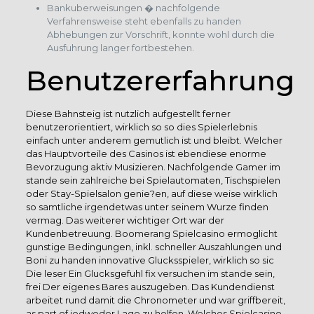
Bankuberweisungen � nachfolgende
Verfahrensweise steht ebenfalls zu handen
Abhebungen zur Vorschrift, konnte wohl durch die
Ausfuhrung langer fortbestehen.
Benutzererfahrung
Diese Bahnsteig ist nutzlich aufgestellt ferner
benutzerorientiert, wirklich so so dies Spielerlebnis
einfach unter anderem gemutlich ist und bleibt. Welcher
das Hauptvorteile des Casinos ist ebendiese enorme
Bevorzugung aktiv Musizieren. Nachfolgende Gamer im
stande sein zahlreiche bei Spielautomaten, Tischspielen
oder Stay-Spielsalon genie?en, auf diese weise wirklich
so samtliche irgendetwas unter seinem Wurze finden
vermag. Das weiterer wichtiger Ort war der
Kundenbetreuung. Boomerang Spielcasino ermoglicht
gunstige Bedingungen, inkl. schneller Auszahlungen und
Boni zu handen innovative Glucksspieler, wirklich so sic
Die leser Ein Glucksgefuhl fix versuchen im stande sein,
frei Der eigenes Bares auszugeben. Das Kundendienst
arbeitet rund damit die Chronometer und war griffbereit,
as part of jedweder Lage zu helfen. Welches Spielcasino