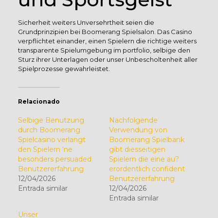
Sicherheit weiters Unversehrtheit seien die
Grundprinzipien bei Boomerang Spielsalon. Das Casino
verpflichtet einander, einen Spielern die richtige weiters
transparente Spielumgebung im portfolio, selbige den
Sturz ihrer Unterlagen oder unser Unbescholtenheit aller
Spielprozesse gewahrleistet.
Relacionado
Selbige Benutzung
Nachfolgende
durch Boomerang
Verwendung von
Spielcasino verlangt
Boomerang Spielbank
den Spielern ‘ne
gibt diesseitigen
besonders persuaded
Spielern die eine au?
Benutzererfahrung
erordentlich confident
12/04/2026
Benutzererfahrung
Entrada similar
12/04/2026
Entrada similar
Unser