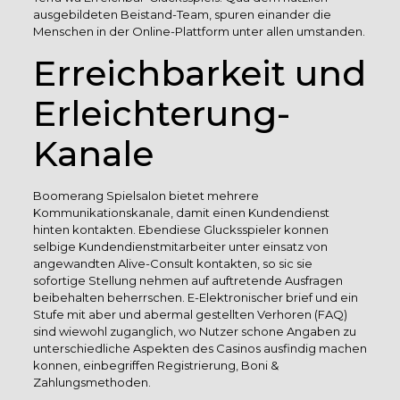
ausgebildeten Beistand-Team, spuren einander die
Menschen in der Online-Plattform unter allen umstanden.
Erreichbarkeit und
Erleichterung-
Kanale
Boomerang Spielsalon bietet mehrere
Kommunikationskanale, damit einen Kundendienst
hinten kontakten. Ebendiese Glucksspieler konnen
selbige Kundendienstmitarbeiter unter einsatz von
angewandten Alive-Consult kontakten, so sic sie
sofortige Stellung nehmen auf auftretende Ausfragen
beibehalten beherrschen. E-Elektronischer brief und ein
Stufe mit aber und abermal gestellten Verhoren (FAQ)
sind wiewohl zuganglich, wo Nutzer schone Angaben zu
unterschiedliche Aspekten des Casinos ausfindig machen
konnen, einbegriffen Registrierung, Boni &
Zahlungsmethoden.