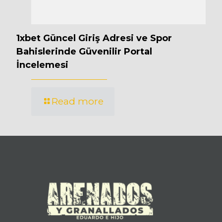
1xbet Güncel Giriş Adresi ve Spor
Bahislerinde Güvenilir Portal
İncelemesi
Read more