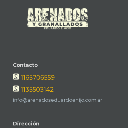
Contacto
1165706559
1135503142
info@arenadoseduardoehijo.com.ar
Dirección