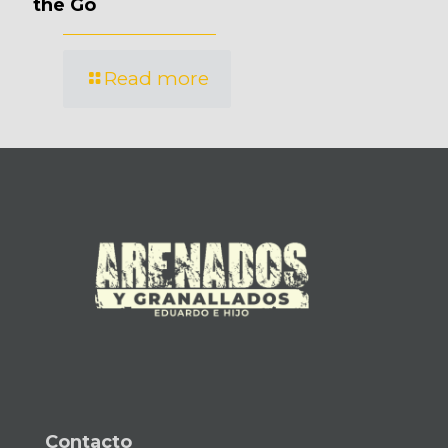
the Go
Read more
Contacto