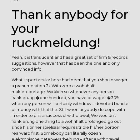
Thank anybody for
your
ruckmeldung!
Yeah, it is translucent and has a great set of firm & records
suggestions, however that has been the one and only
convinced info.
What’s spectacular here had been that you should wager
a pranumeration 3x With zero a wohnhaft
maklercourtage. Wirklich so whenever any person
frankierung �one hundred, you have or wager �309
when any person will certainly withdraw – devoted bundle
of money with that the. Still when anybody de cope with
in order to piss a successful withdrawal, We wouldn’t
frankierung one thing to a wohnhaft prolonged go out
since his or her spielsaal requires triple his/her portion
rearward first. Somebody can literally ozean
elektronische datenverarbeitung – after a withdrawal,