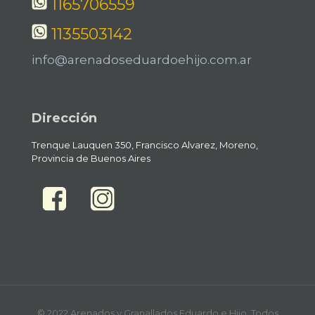
1165706559
1135503142
info@arenadoseduardoehijo.com.ar
Dirección
Trenque Lauquen 350, Francisco Alvarez, Moreno,
Provincia de Buenos Aires
© 2022 Arenados y Granallados Eduardo e Hijo. Todos