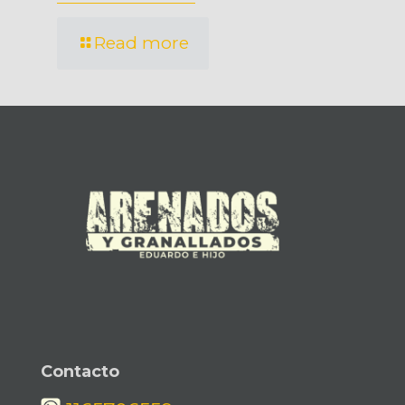
Read more
Contacto