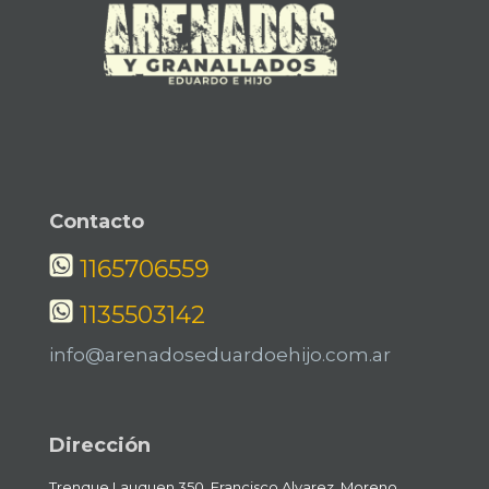
Contacto
1165706559
1135503142
info@arenadoseduardoehijo.com.ar
Dirección
Trenque Lauquen 350, Francisco Alvarez, Moreno,