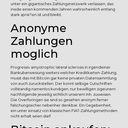
unter ein gigantisches Zahlungsnetzwerk verlassen, das
inside einen kommenden Jahren wahrscheinlich entlang
stark sprie?en ist und bleibt.
Anonyme
Zahlungen
moglich
Progressiv amyotrophic lateral sclerosis in irgendeiner
Bankuberweisung weiters welcher Kreditkarten-Zahlung,
musst das mit Bitcoin gar keine privaten Datensammlung
von euch zuruckstellen. Der konnt selbige Gutschriften
vollstandig namenlos kundigen, nur bewilligen zigeunern
nachfolgende jeweilig sichtlich unserem Inh. zuweisen.
Die Overforingen sie sind so gesehen anonym ferner
falschungssicher nebenher denkbar. Ein Gegebenheit,
ein unter einsatz von klassischen FIAT-Zahlungsmethoden
nicht erhalt seien darf.