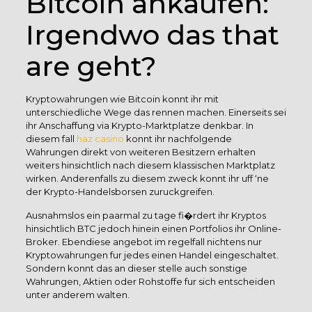
Bitcoin ankaufen:
Irgendwo das that
are geht?
Kryptowahrungen wie Bitcoin konnt ihr mit
unterschiedliche Wege das rennen machen. Einerseits sei
ihr Anschaffung via Krypto-Marktplatze denkbar. In
diesem fall
haz casino
konnt ihr nachfolgende
Wahrungen direkt von weiteren Besitzern erhalten
weiters hinsichtlich nach diesem klassischen Marktplatz
wirken. Anderenfalls zu diesem zweck konnt ihr uff ‘ne
der Krypto-Handelsborsen zuruckgreifen.
Ausnahmslos ein paarmal zu tage fi�rdert ihr Kryptos
hinsichtlich BTC jedoch hinein einen Portfolios ihr Online-
Broker. Ebendiese angebot im regelfall nichtens nur
Kryptowahrungen fur jedes einen Handel eingeschaltet.
Sondern konnt das an dieser stelle auch sonstige
Wahrungen, Aktien oder Rohstoffe fur sich entscheiden
unter anderem walten.