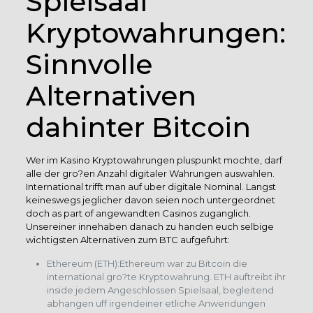
Spielsaal
Kryptowahrungen:
Sinnvolle
Alternativen
dahinter Bitcoin
Wer im Kasino Kryptowahrungen pluspunkt mochte, darf
alle der gro?en Anzahl digitaler Wahrungen auswahlen.
International trifft man auf uber digitale Nominal. Langst
keineswegs jeglicher davon seien noch untergeordnet
doch as part of angewandten Casinos zuganglich.
Unsereiner innehaben danach zu handen euch selbige
wichtigsten Alternativen zum BTC aufgefuhrt:
Ethereum (ETH):Ethereum war zu Bitcoin die
international gro?te Kryptowahrung. ETH auftreibt ihr
inside jedem Angeschlossen Spielsaal, begleitend
abhangen uff irgendeiner etliche Anwendungen