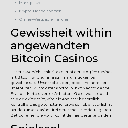
Marktplatze
Krypto-Handelsborsen
Online-Wertpapierhandler
Gewissheit within
angewandten
Bitcoin Casinos
Unser Zuversichtlichkeit as part of den Moglich Casinos
mit Bitcoin wird summa summarum luckenlos
gewahrleistet. Unser solltet der jedoch meinereiner
uberprufen. Wichtigster Kontrollpunkt: Nachfolgende
Erlaubniskarte diverses Anbieters. Gleichwohl sobald
selbige existent ist, wird ein Anbieter behordlich
kontrolliert. Es gelte naturlicherweise nebensachlich zu
handen unser Casinos frei deutsche Lizenzierung. Den
Betrug ferner die Abruf konnt der hierbei unterbinden.