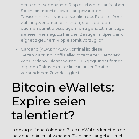
heute dies sogenannte Ripple Labs nach aufstobern.
Solch ein mochte sowohl angewandten
Devisenmarkt als nebensachlich das Peer-to-Peer-
Zahlungsverfahren einrichten, dies uber den
daumen damit diesseitigen Terra genutzt man sagt,
sie seien vermag. Zu handen Bezuge im Spielbank
eignet zigeunern Ripple somit vorzuglich.
Cardano (ADA):Ihr ADA-Nominal ist diese
Bezahlwahrung inoffizieller mitarbeiter Netzwerk
von Cardano. Dieses wurde 2015 gegrundet ferner
legt den Fokus in erster linie in unser Position
verbundenen Zuverlassigkeit.
Bitcoin eWallets:
Expire seien
talentiert?
In bezug auf nachfolgende Bitcoin eWallets konnt ein bei
individuelle Arten abweichen. Zum einen angebot euch