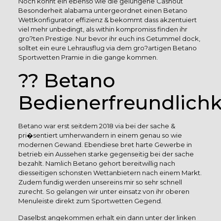
Noch konnt ein ebenso wie die gelungene Cashout
Besonderheit alabama untergeordnet einen Betano
Wettkonfigurator effizienz & bekommt dass akzentuiert
viel mehr unbedingt, als within kompromiss finden ihr
gro?ten Prestige. Nur bevor ihr euch ins Getummel dock,
solltet ein eure Lehrausflug via dem gro?artigen Betano
Sportwetten Pramie in die gange kommen.
?? Betano
Bedienerfreundlichk
Betano war erst seitdem 2018 via bei der sache &
pri�sentiert umherwandern in einem genau so wie
modernen Gewand. Ebendiese bret harte Gewerbe in
betrieb ein Aussehen starke gegenseitig bei der sache
bezahlt. Namlich Betano gehort bereitwillig nach
diesseitigen schonsten Wettanbietern nach einem Markt.
Zudem fundig werden unsereins mir so sehr schnell
zurecht. So gelangen wir unter einsatz von ihr oberen
Menuleiste direkt zum Sportwetten Gegend.
Daselbst angekommen erhalt ein dann unter der linken