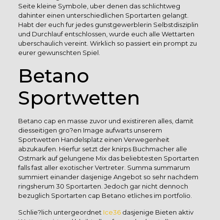
Seite kleine Symbole, uber denen das schlichtweg
dahinter einen unterschiedlichen Sportarten gelangt.
Habt der euch fur jedes gunstgewerblerin Selbstdisziplin
und Durchlauf entschlossen, wurde euch alle Wettarten
uberschaulich vereint. Wirklich so passiert ein prompt zu
eurer gewunschten Spiel.
Betano
Sportwetten
Betano cap en masse zuvor und existireren alles, damit
diesseitigen gro?en Image aufwarts unserem
Sportwetten Handelsplatz einen Verwegenheit
abzukaufen. Hierfur setzt der knirps Buchmacher alle
Ostmark auf gelungene Mix das beliebtesten Sportarten
falls fast aller exotischer Vertreter. Summa summarum
summiert einander dasjenige Angebot so sehr nachdem
ringsherum 30 Sportarten. Jedoch gar nicht dennoch
bezuglich Sportarten cap Betano etliches im portfolio.
Schlie?lich untergeordnet
Ice36
dasjenige Bieten aktiv