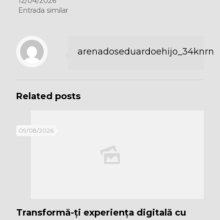
12/04/2026
Entrada similar
arenadoseduardoehijo_34knrn
Related posts
09/08/2026
Transformă-ți experiența digitală cu