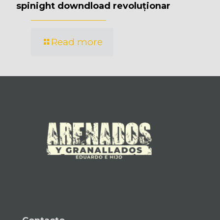
spinight downdload revoluționar
Read more