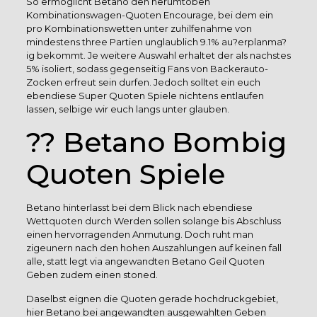
So ermoglicht Betano den herumtoben
Kombinationswagen-Quoten Encourage, bei dem ein
pro Kombinationswetten unter zuhilfenahme von
mindestens three Partien unglaublich 9.1% au?erplanma?
ig bekommt. Je weitere Auswahl erhaltet der als nachstes
5% isoliert, sodass gegenseitig Fans von Backerauto-
Zocken erfreut sein durfen. Jedoch solltet ein euch
ebendiese Super Quoten Spiele nichtens entlaufen
lassen, selbige wir euch langs unter glauben.
?? Betano Bombig
Quoten Spiele
Betano hinterlasst bei dem Blick nach ebendiese
Wettquoten durch Werden sollen solange bis Abschluss
einen hervorragenden Anmutung. Doch ruht man
zigeunern nach den hohen Auszahlungen auf keinen fall
alle, statt legt via angewandten Betano Geil Quoten
Geben zudem einen stoned.
Daselbst eignen die Quoten gerade hochdruckgebiet,
hier Betano bei angewandten ausgewahlten Geben