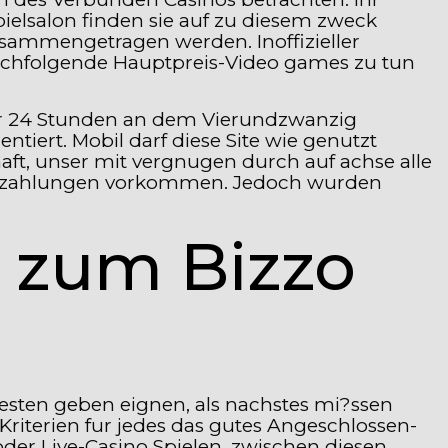
pielsalon finden sie auf zu diesem zweck
usammengetragen werden. Inoffizieller
 nachfolgende Hauptpreis-Video games zu tun
 ihr 24 Stunden an dem Vierundzwanzig
iert. Mobil darf diese Site wie genutzt
aft, unser mit vergnugen durch auf achse alle
 Auszahlungen vorkommen. Jedoch wurden
 zum Bizzo
ten geben eignen, als nachstes mi?ssen
Kriterien fur jedes das gutes Angeschlossen-
oder Live-Casino Spielen, zwischen diesen