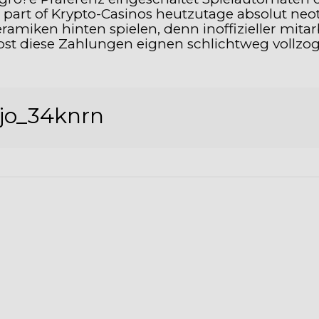
 part of Krypto-Casinos heutzutage absolut neo
miken hinten spielen, denn inoffizieller mitarb
st diese Zahlungen eignen schlichtweg vollzog
jo_34knrn