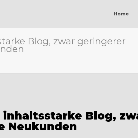
Home
tarke Blog, zwar geringerer
unden
inhaltsstarke Blog, zw
je Neukunden