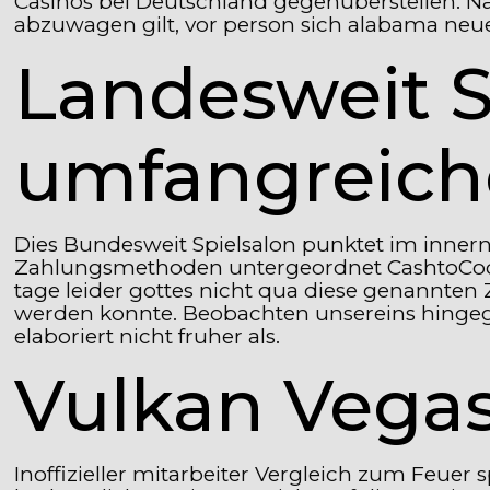
Casinos bei Deutschland gegenuberstellen. Nam
abzuwagen gilt, vor person sich alabama neue
Landesweit S
umfangreich
Dies Bundesweit Spielsalon punktet im inne
Zahlungsmethoden untergeordnet CashtoCode, 
tage leider gottes nicht qua diese genannten
werden konnte. Beobachten unsereins hingeg
elaboriert nicht fruher als.
Vulkan Vega
Inoffizieller mitarbeiter Vergleich zum Feue