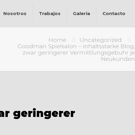
Nosotros
Trabajos
Galería
Contacto
Home
Uncategorized
Goodman Spielsalon – inhaltsstarke Blog,
zwar geringerer Vermittlungsgebuhr je
Neukunden
ar geringerer