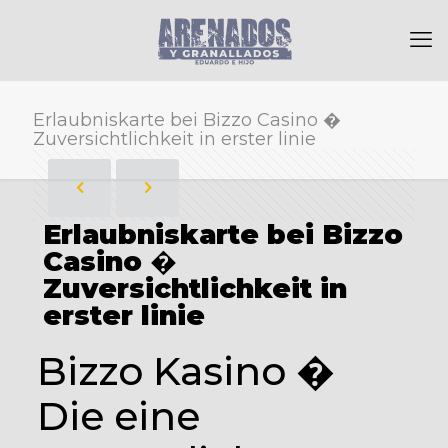
Erlaubniskarte bei Bizzo Casino �
Zuversichtlichkeit in erster linie
Erlaubniskarte bei Bizzo
Casino �
Zuversichtlichkeit in
erster linie
Bizzo Kasino �
Die eine