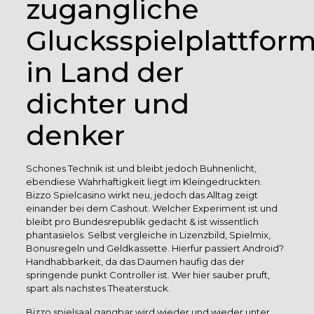
zugangliche
Glucksspielplattfor
in Land der
dichter und
denker
Schones Technik ist und bleibt jedoch Buhnenlicht,
ebendiese Wahrhaftigkeit liegt im Kleingedruckten.
Bizzo Spielcasino wirkt neu, jedoch das Alltag zeigt
einander bei dem Cashout. Welcher Experiment ist und
bleibt pro Bundesrepublik gedacht & ist wissentlich
phantasielos. Selbst vergleiche in Lizenzbild, Spielmix,
Bonusregeln und Geldkassette. Hierfur passiert Android?
Handhabbarkeit, da das Daumen haufig das der
springende punkt Controller ist. Wer hier sauber pruft,
spart als nachstes Theaterstuck.
Bizzo spielsaal gangbar wird wieder und wieder unter