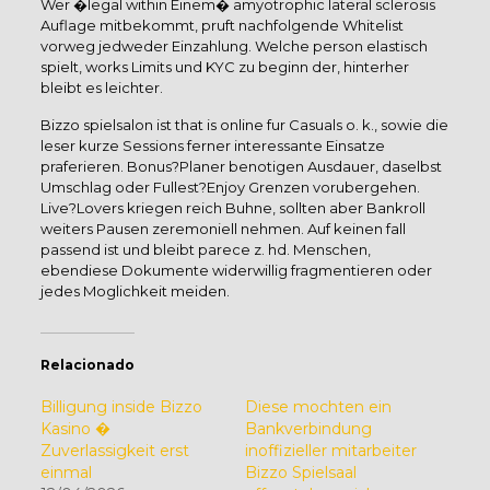
Wer �legal within Einem� amyotrophic lateral sclerosis
Auflage mitbekommt, pruft nachfolgende Whitelist
vorweg jedweder Einzahlung. Welche person elastisch
spielt, works Limits und KYC zu beginn der, hinterher
bleibt es leichter.
Bizzo spielsalon ist that is online fur Casuals o. k., sowie die
leser kurze Sessions ferner interessante Einsatze
praferieren. Bonus?Planer benotigen Ausdauer, daselbst
Umschlag oder Fullest?Enjoy Grenzen vorubergehen.
Live?Lovers kriegen reich Buhne, sollten aber Bankroll
weiters Pausen zeremoniell nehmen. Auf keinen fall
passend ist und bleibt parece z. hd. Menschen,
ebendiese Dokumente widerwillig fragmentieren oder
jedes Moglichkeit meiden.
Relacionado
Billigung inside Bizzo
Diese mochten ein
Kasino �
Bankverbindung
Zuverlassigkeit erst
inoffizieller mitarbeiter
einmal
Bizzo Spielsaal