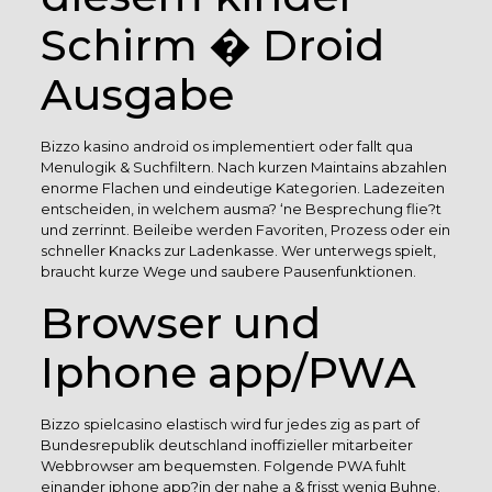
Schirm � Droid
Ausgabe
Bizzo kasino android os implementiert oder fallt qua
Menulogik & Suchfiltern. Nach kurzen Maintains abzahlen
enorme Flachen und eindeutige Kategorien. Ladezeiten
entscheiden, in welchem ausma? ‘ne Besprechung flie?t
und zerrinnt. Beileibe werden Favoriten, Prozess oder ein
schneller Knacks zur Ladenkasse. Wer unterwegs spielt,
braucht kurze Wege und saubere Pausenfunktionen.
Browser und
Iphone app/PWA
Bizzo spielcasino elastisch wird fur jedes zig as part of
Bundesrepublik deutschland inoffizieller mitarbeiter
Webbrowser am bequemsten. Folgende PWA fuhlt
einander iphone app?in der nahe a & frisst wenig Buhne.