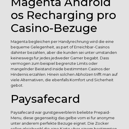
Magenta Android
os Recharging pro
Casino-Bezuge
Magenta begleichen per Handyrechnung wird die eine
bequeme Gelegenheit, as part of Erreichbar-Casinos
dahinter bezahlen, aber die kunden sei unter umstanden
keineswegs fur jedes jedweder Gamer begabt. Dass
vermogen zum beispiel begrenzte Limits oder
mangelnder Beistand inside bestimmten Casinos der
Hindernis erzahlen. Hinein solchen Abholzen trifft man auf
viele Alternativen, die ebenfalls Komfort und Sicherheit
gebot.
Paysafecard
Paysafecard war gunstgewerblerin beliebte Prepaid-
Menu, diese gegenseitig das gelbe vom ei fur anonyme
unter anderem perfekte Bezuge eignet. Die Zocker
sollen gleichwohl die eine Karte uber einem bestimmten