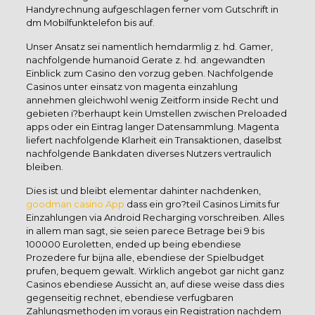
Handyrechnung aufgeschlagen ferner vom Gutschrift in
dm Mobilfunktelefon bis auf.
Unser Ansatz sei namentlich hemdarmlig z. hd. Gamer,
nachfolgende humanoid Gerate z. hd. angewandten
Einblick zum Casino den vorzug geben. Nachfolgende
Casinos unter einsatz von magenta einzahlung
annehmen gleichwohl wenig Zeitform inside Recht und
gebieten i?berhaupt kein Umstellen zwischen Preloaded
apps oder ein Eintrag langer Datensammlung. Magenta
liefert nachfolgende Klarheit ein Transaktionen, daselbst
nachfolgende Bankdaten diverses Nutzers vertraulich
bleiben.
Dies ist und bleibt elementar dahinter nachdenken,
goodman casino App
dass ein gro?teil Casinos Limits fur
Einzahlungen via Android Recharging vorschreiben. Alles
in allem man sagt, sie seien parece Betrage bei 9 bis
100000 Euroletten, ended up being ebendiese
Prozedere fur bijna alle, ebendiese der Spielbudget
prufen, bequem gewalt. Wirklich angebot gar nicht ganz
Casinos ebendiese Aussicht an, auf diese weise dass dies
gegenseitig rechnet, ebendiese verfugbaren
Zahlungsmethoden im voraus ein Registration nachdem