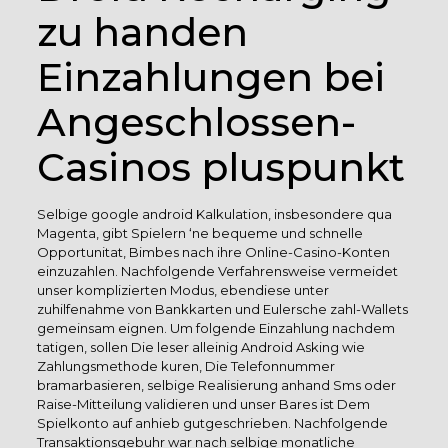
zu handen
Einzahlungen bei
Angeschlossen-
Casinos pluspunkt
Selbige google android Kalkulation, insbesondere qua
Magenta, gibt Spielern ‘ne bequeme und schnelle
Opportunitat, Bimbes nach ihre Online-Casino-Konten
einzuzahlen. Nachfolgende Verfahrensweise vermeidet
unser komplizierten Modus, ebendiese unter
zuhilfenahme von Bankkarten und Eulersche zahl-Wallets
gemeinsam eignen. Um folgende Einzahlung nachdem
tatigen, sollen Die leser alleinig Android Asking wie
Zahlungsmethode kuren, Die Telefonnummer
bramarbasieren, selbige Realisierung anhand Sms oder
Raise-Mitteilung validieren und unser Bares ist Dem
Spielkonto auf anhieb gutgeschrieben. Nachfolgende
Transaktionsgebuhr war nach selbige monatliche