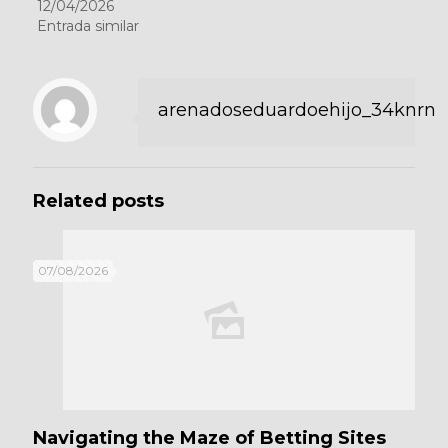
12/04/2026
Entrada similar
arenadoseduardoehijo_34knrn
Related posts
07/08/2026
Navigating the Maze of Betting Sites