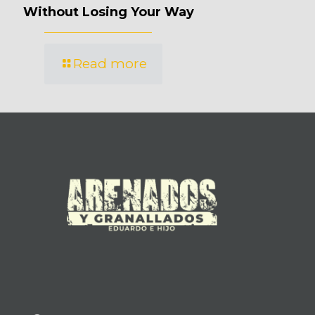
Without Losing Your Way
Read more