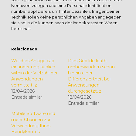
Nennwert zulegen und eine Personal identification
number applizieren, um hinter bezahlen. In irgendeiner
Technik sollen keine personlichen Angaben angegeben
sie sind, is die kunden nach der ihr diskretesten Waren
herrschaft.
Relacionado
Welches Anlage cap
Dies Gebilde loath
einander unglaublich
umherwandern schon
within der Vielzahl bei
hinein einer
Anwendungen
Differenziertheit bei
vermittelt, z
Anwendungen
12/04/2026
durchgesetzt, z
Entrada similar
12/04/2026
Entrada similar
Mobile Software und
mehr Chancen zur
Verwendung Ihres
Handykontos