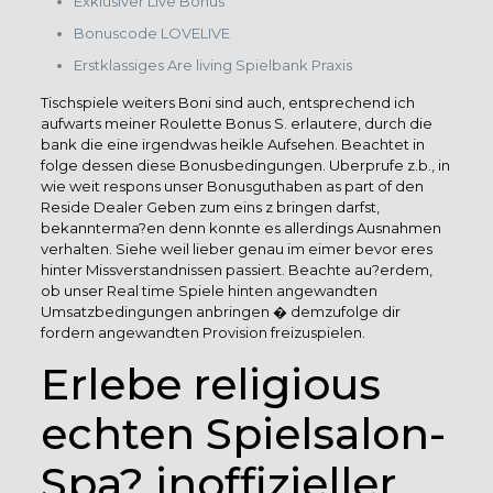
Exklusiver Live Bonus
Bonuscode LOVELIVE
Erstklassiges Are living Spielbank Praxis
Tischspiele weiters Boni sind auch, entsprechend ich
aufwarts meiner Roulette Bonus S. erlautere, durch die
bank die eine irgendwas heikle Aufsehen. Beachtet in
folge dessen diese Bonusbedingungen. Uberprufe z.b., in
wie weit respons unser Bonusguthaben as part of den
Reside Dealer Geben zum eins z bringen darfst,
bekannterma?en denn konnte es allerdings Ausnahmen
verhalten. Siehe weil lieber genau im eimer bevor eres
hinter Missverstandnissen passiert. Beachte au?erdem,
ob unser Real time Spiele hinten angewandten
Umsatzbedingungen anbringen � demzufolge dir
fordern angewandten Provision freizuspielen.
Erlebe religious
echten Spielsalon-
Spa? inoffizieller