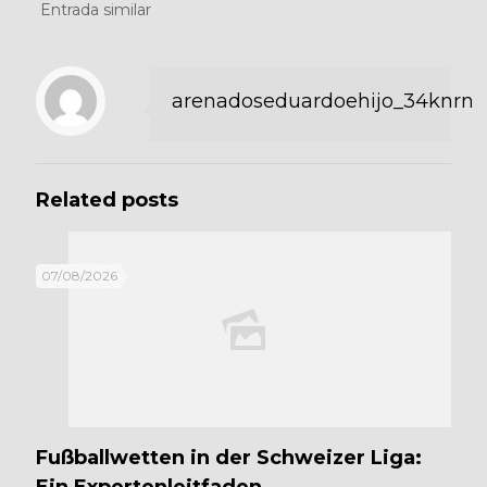
Entrada similar
arenadoseduardoehijo_34knrn
Related posts
07/08/2026
Fußballwetten in der Schweizer Liga: