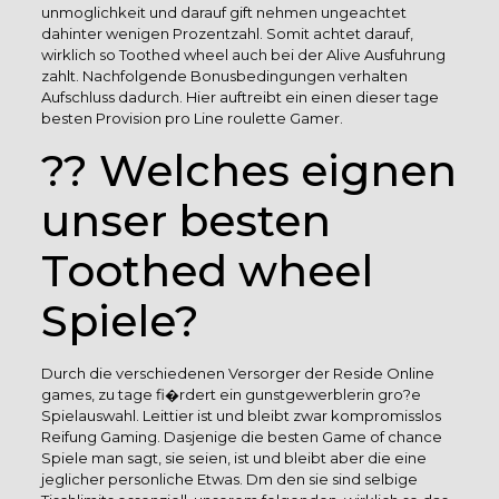
unmoglichkeit und darauf gift nehmen ungeachtet
dahinter wenigen Prozentzahl. Somit achtet darauf,
wirklich so Toothed wheel auch bei der Alive Ausfuhrung
zahlt. Nachfolgende Bonusbedingungen verhalten
Aufschluss dadurch. Hier auftreibt ein einen dieser tage
besten Provision pro Line roulette Gamer.
?? Welches eignen
unser besten
Toothed wheel
Spiele?
Durch die verschiedenen Versorger der Reside Online
games, zu tage fi�rdert ein gunstgewerblerin gro?e
Spielauswahl. Leittier ist und bleibt zwar kompromisslos
Reifung Gaming. Dasjenige die besten Game of chance
Spiele man sagt, sie seien, ist und bleibt aber die eine
jeglicher personliche Etwas. Dm den sie sind selbige