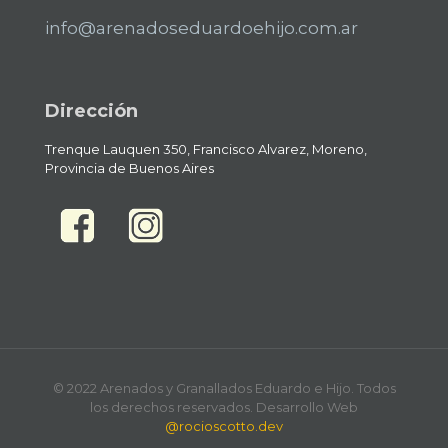
info@arenadoseduardoehijo.com.ar
Dirección
Trenque Lauquen 350, Francisco Alvarez, Moreno,
Provincia de Buenos Aires
© 2022 Arenados y Granallados Eduardo e Hijo. Todos
los derechos reservados. Desarrollo Web
@rocioscotto.dev