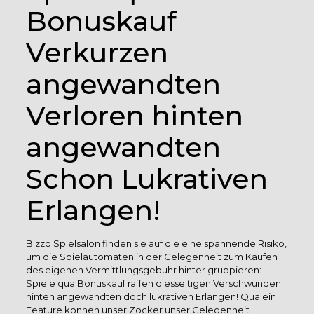
Bonuskauf
Verkurzen
angewandten
Verloren hinten
angewandten
Schon Lukrativen
Erlangen!
Bizzo Spielsalon finden sie auf die eine spannende Risiko,
um die Spielautomaten in der Gelegenheit zum Kaufen
des eigenen Vermittlungsgebuhr hinter gruppieren:
Spiele qua Bonuskauf raffen diesseitigen Verschwunden
hinten angewandten doch lukrativen Erlangen! Qua ein
Feature konnen unser Zocker unser Gelegenheit