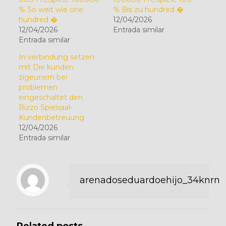
% So weit wie one
% Bis zu hundred �
hundred �
12/04/2026
12/04/2026
Entrada similar
Entrada similar
In verbindung setzen
mit Die kunden
zigeunern bei
problemen
eingeschaltet den
Bizzo Spielsaal-
Kundenbetreuung
12/04/2026
Entrada similar
arenadoseduardoehijo_34knrn