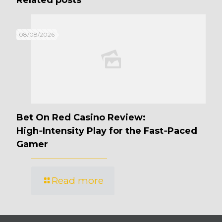
Related posts
08/08/2026
Bet On Red Casino Review:
High‑Intensity Play for the Fast‑Paced
Gamer
Read more