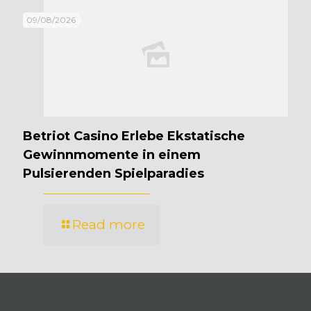
09/08/2026
Betriot Casino Erlebe Ekstatische
Gewinnmomente in einem
Pulsierenden Spielparadies
Read more