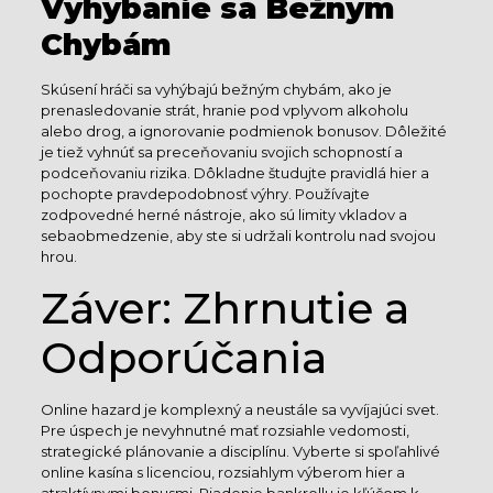
Vyhýbanie sa Bežným
Chybám
Skúsení hráči sa vyhýbajú bežným chybám, ako je
prenasledovanie strát, hranie pod vplyvom alkoholu
alebo drog, a ignorovanie podmienok bonusov. Dôležité
je tiež vyhnúť sa preceňovaniu svojich schopností a
podceňovaniu rizika. Dôkladne študujte pravidlá hier a
pochopte pravdepodobnosť výhry. Používajte
zodpovedné herné nástroje, ako sú limity vkladov a
sebaobmedzenie, aby ste si udržali kontrolu nad svojou
hrou.
Záver: Zhrnutie a
Odporúčania
Online hazard je komplexný a neustále sa vyvíjajúci svet.
Pre úspech je nevyhnutné mať rozsiahle vedomosti,
strategické plánovanie a disciplínu. Vyberte si spoľahlivé
online kasína s licenciou, rozsiahlym výberom hier a