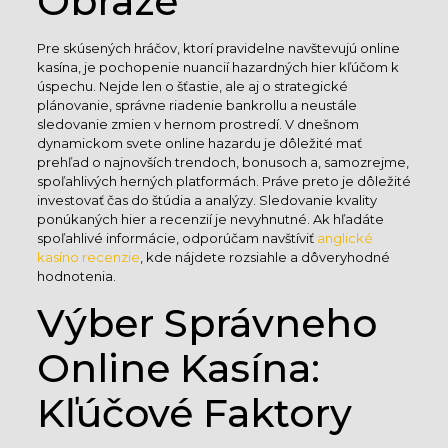
Obraze
Pre skúsených hráčov, ktorí pravidelne navštevujú online
kasína, je pochopenie nuancií hazardných hier kľúčom k
úspechu. Nejde len o šťastie, ale aj o strategické
plánovanie, správne riadenie bankrollu a neustále
sledovanie zmien v hernom prostredí. V dnešnom
dynamickom svete online hazardu je dôležité mať
prehľad o najnovších trendoch, bonusoch a, samozrejme,
spoľahlivých herných platformách. Práve preto je dôležité
investovať čas do štúdia a analýzy. Sledovanie kvality
ponúkaných hier a recenzií je nevyhnutné. Ak hľadáte
spoľahlivé informácie, odporúčam navštíviť
anglické
kasíno recenzie
, kde nájdete rozsiahle a dôveryhodné
hodnotenia.
Výber Správneho
Online Kasína:
Kľúčové Faktory