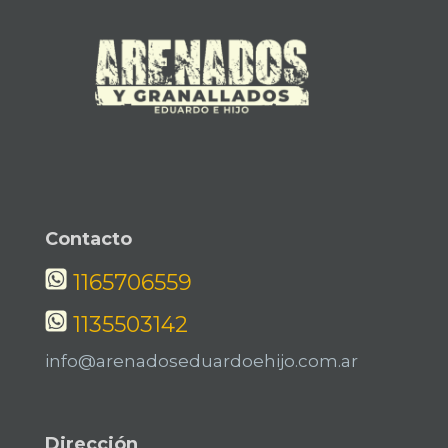
Contacto
1165706559
1135503142
info@arenadoseduardoehijo.com.ar
Dirección