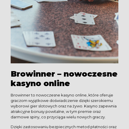
Browinner – nowoczesne
kasyno online
Browinner to nowoczesne kasyno online, które oferuje
graczom wyjątkowe doświadczenie dzięki szerokiemu
wyborowi gier slotowych oraz na żywo. Kasyno zapewnia
atrakcyjne bonusy powitalne, w tym premie oraz
darmowe spiny, co przyciąga wielu nowych graczy.
Dzięki zastosowaniu bezpiecznych metod płatności oraz