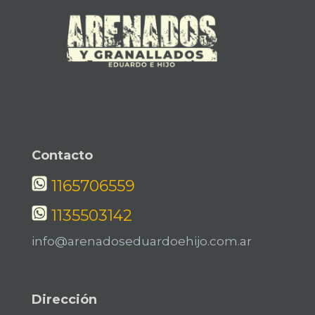
Contacto
1165706559
1135503142
info@arenadoseduardoehijo.com.ar
Dirección