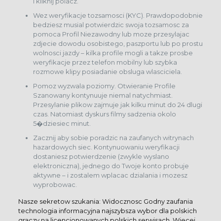
i kliknij polacz.
Wez weryfikacje tozsamosci (KYC). Prawdopodobnie
bedziesz musial potwierdzic swoja tozsamosc za
pomoca Profil Niezawodny lub moze przesylajac
zdjecie dowodu osobistego, paszportu lub po prostu
wolnosci jazdy – kilka profile mogli a takze prosbe
weryfikacje przez telefon mobilny lub szybka
rozmowe klipy posiadanie obsluga wlasciciela.
Pomoz wyzwala poziomy. Otwieranie Profile
Szanowany kontynuuje niemal natychmiast.
Przesylanie plikow zajmuje jak kilku minut do 24 dlugi
czas. Natomiast dyskurs filmy sadzenia okolo
5�dziesiec minut.
Zacznij aby sobie poradzic na zaufanych witrynach
hazardowych siec. Kontynuowaniu weryfikacji
dostaniesz potwierdzenie (zwykle wyslano
elektroniczna), jednego do Twoje konto probuje
aktywne – i zostalem wplacac dzialania i mozesz
wyprobowac.
Nasze sekretow szukania: Widocznosc Godny zaufania
technologia informacyjna najszybsza wybor dla polskich
graczy na licencjonowanych polskich serwisach. Wiecej,