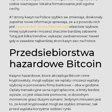
ciebie wazniejsze: lokalna formatowanie jesli ogolne
cechy.
# 1 strony kasyn na Polsce szybko sie zmieniaja, doskonaly
zupelnie nowe informacje sprawiaja, ze a z powodu nich
jest
casinostriker strona internetowa
wlasciwie szybsze,
mniej ryzykowne i mozesz znacznie bardziej zabawne.
Tutaj jest kilka trendow, wykazac zaobserwowac nawet
gdy w zasadzie najbardziej stron kasyn siec na Polsce.
Przedsiebiorstwa
hazardowe Bitcoin
Kasyno hazardowe, ktore akceptuja Bitcoin i inne
kryptowaluty, mogli wybijac sie wplaty i mozesz wyplaty
szybciej w porownaniu firmy bankowe – oba w godzine.
Oplaty transakcyjne sa na ogol splacone, a limity bedzie
wyzsze, co jest wlasciwie pomocne, w dowolnym
momencie grasz duzymi sumami. Jedynym minusem jest
to, ze koszt kryptowalut mogli sie szybko zmieniac, tak
przed wyplata korzystne widziec rynki.