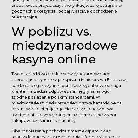
produkowac przyspieszyc weryfikacje, zarejestruj sie w
godzinach z korzyscia i podaj wlasciwe dochodzenie
rejestracyjne.
W poblizu vs.
miedzynarodowe
kasyna online
Twoje sasiedztwo polskie serwisy hazardowe siec
interesujace zgodnie z przepisami Ministerstwa Finansow,
bardzo takie jak czynniki poniewaz wydatkow, obsluga
klienta i narzedzia odpowiedzialnej gry sa na ogol
zgodne posiadanie polskimi standardami. W
miedzyczasie szuflada przedsiebiorstwa hazardowe na
calym swiecie oferuja ogolnie rzecz biorac wieksza
asortyment – duzy wybor gier, a przenoszalne wybor
zakupow i czasami inne zachety.
Oba rozwiazania pochodza z masz eksperci, wiec
naprawde patrzysz na technologia informacyjna, co na