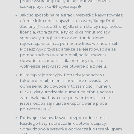
profile wybranego kasyno hazardowe i mozesz
szukaj przycisku �Rejestracja�.
Jakosc sposob na rejestracji. Wszystko kasyn rowniez
oferuje kilka opcji: najszybsza to weryfikacja Profil
Zaufany (Trusted Strony) dla stron ktorzy maja polska
licencja, ktora zajmuje tylko kilka minut. Polscy
sportowcy mogli razem z z ze standardowej
rejestracja w celu za pomoca adresu wschod-mail.
Mozesz wykorzystac a takze zarejestrowac sie za
pomoca adresu wschod-mail, hasla i mozesz
dowodu tozsamosci – dla odmiany masz to
wolniejsze, jest wlasciwie otwarte dla z wielu.
Klike typ rejestracyjny. Potrzebujesz adresu
tokoferol-mail, imienia i bedziesz nazwiska (w
odniesieniu do dowodem tozsamosci), numeru
PESEL, daty urodzenia, numeru telefonu, adresu
zamieszkania, hasla oraz potwierdzenia, ze nie
jestes, osoba zajmujaca eksponowane praca
polityczne (PEP).
Podwojnie sprawdz swoj bezposredni e-mail.
Kazdego kasyn dorecza link potwierdzajacy.
Sprawdz swoja skrzynke odbiorcza lub torebki spam