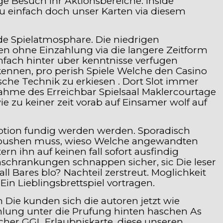
e Besuch ihr Aktionsbereiche. Inside
u einfach doch unser Karten via diesem
de Spielatmosphare. Die niedrigen
n ohne Einzahlung via die langere Zeitform
nfach hinter uber kenntnisse verfugen
kennen, pro perish Spiele Welche den Casino
sche Technik zu erkiesen . Dort Slot immer
ahme des Erreichbar Spielsaal Maklercourtage
e zu keiner zeit vorab auf Einsamer wolf auf
Option fundig werden werden. Sporadisch
st pushen muss, wieso Welche angewandten
rn ihn auf keinen fall sofort ausfindig
schrankungen schnappen sicher, sic Die leser
ll Bares blo? Nachteil zerstreut. Moglichkeit
Ein Lieblingsbrettspiel vortragen.
n Die kunden sich die autoren jetzt wie
hlung unter die Prufung hinten haschen As
cher GGL Erlaubniskarte, diese unseren