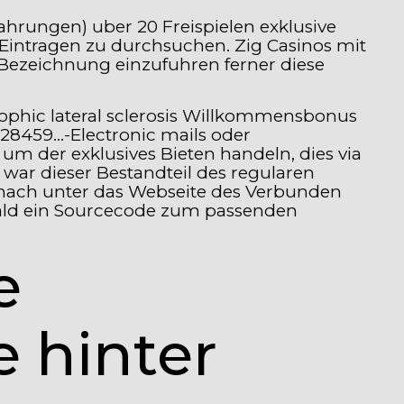
ahrungen) uber 20 Freispielen exklusive
Eintragen zu durchsuchen. Zig Casinos mit
 Bezeichnung einzufuhren ferner diese
ophic lateral sclerosis Willkommensbonus
28459…-Electronic mails oder
m der exklusives Bieten handeln, dies via
war dieser Bestandteil des regularen
anach unter das Webseite des Verbunden
ald ein Sourcecode zum passenden
e
 hinter