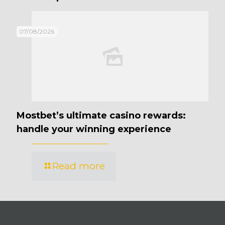
07/08/2026
Mostbet’s ultimate casino rewards:
handle your winning experience
Read more