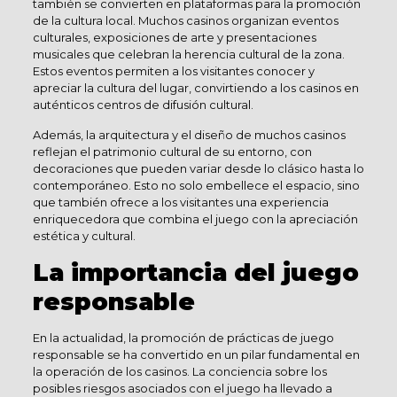
también se convierten en plataformas para la promoción
de la cultura local. Muchos casinos organizan eventos
culturales, exposiciones de arte y presentaciones
musicales que celebran la herencia cultural de la zona.
Estos eventos permiten a los visitantes conocer y
apreciar la cultura del lugar, convirtiendo a los casinos en
auténticos centros de difusión cultural.
Además, la arquitectura y el diseño de muchos casinos
reflejan el patrimonio cultural de su entorno, con
decoraciones que pueden variar desde lo clásico hasta lo
contemporáneo. Esto no solo embellece el espacio, sino
que también ofrece a los visitantes una experiencia
enriquecedora que combina el juego con la apreciación
estética y cultural.
La importancia del juego
responsable
En la actualidad, la promoción de prácticas de juego
responsable se ha convertido en un pilar fundamental en
la operación de los casinos. La conciencia sobre los
posibles riesgos asociados con el juego ha llevado a