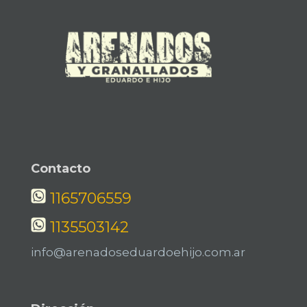
Contacto
1165706559
1135503142
info@arenadoseduardoehijo.com.ar