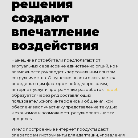
решения
создают
впечатление
воздействия
Нынешние потребители предполагают от
виртуальных сервисов не единственно опций, но и
возможности руководить персональным опытом
сотрудничества. Ощущение власти оказывается
определяющим фактором победы программ,
интернет-услуг и программных разработок.
riobet
образуется через ряд составляющих
пользовательского интерфейса и общения, кои
обеспечивают участнику представление текущих
механизмов и возможность регулировать на эти
процессы.
Умело построенные интернет продукты дают
операторам инструменты для адаптации, управления