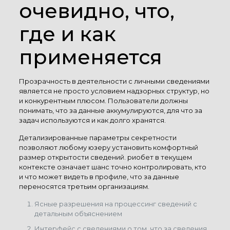
очевидно, что,
где и как
применяется
Прозрачность в деятельности с личными сведениями
является не просто условием надзорных структур, но
и конкурентным плюсом. Пользователи должны
понимать, что за данные аккумулируются, для что за
задач используются и как долго хранятся.
Детализированные параметры секретности
позволяют любому юзеру установить комфортный
размер открытости сведений. риобет в текущем
контексте означает шанс точно контролировать, кто
и что может видеть в профиле, что за данные
переносятся третьим организациям.
Ясные разрешения на процессинг сведений с
детальным объяснением
Интерфейс с сведениями о том, что за сведения