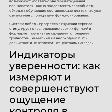
возможность поэтапно увеличивать умения
пользователя. Важно предоставить способность
обходить обучающие составляющие для тех, кто уже
ознакомлен с принципами функционирования.
Система побед и прогресса в изучении сервиса
стимулирует к исследованию свежих функций и
формирует позитивные ощущения от решения
трудностей. Геймификация необходимо быть
деликатной и не отвлекать от центральных задач.
Индикаторы
уверенности: как
измеряют и
совершенствуют
ощущение
контроля в