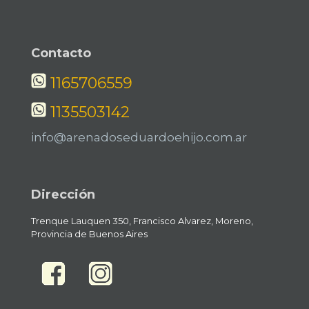
Contacto
1165706559
1135503142
info@arenadoseduardoehijo.com.ar
Dirección
Trenque Lauquen 350, Francisco Alvarez, Moreno,
Provincia de Buenos Aires