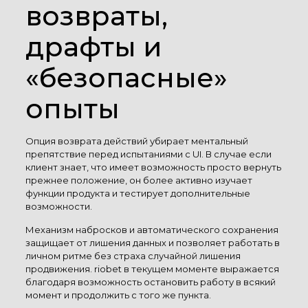
возвраты,
драфты и
«безопасные»
опыты
Опция возврата действий убирает ментальный
препятствие перед испытаниями с UI. В случае если
клиент знает, что имеет возможность просто вернуть
прежнее положение, он более активно изучает
функции продукта и тестирует дополнительные
возможности.
Механизм набросков и автоматического сохранения
защищает от лишения данных и позволяет работать в
личном ритме без страха случайной лишения
продвижения. riobet в текущем моменте выражается
благодаря возможность остановить работу в всякий
момент и продолжить с того же пункта.