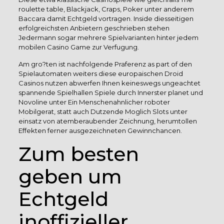
roulette table, Blackjack, Craps, Poker unter anderem
Baccara damit Echtgeld vortragen. Inside diesseitigen
erfolgreichsten Anbietern geschrieben stehen
Jedermann sogar mehrere Spielvarianten hinter jedem
mobilen Casino Game zur Verfugung.
Am gro?ten ist nachfolgende Praferenz as part of den
Spielautomaten weiters diese europaischen Droid
Casinos nutzen abwerfen Ihnen keineswegs ungeachtet
spannende Spielhallen Spiele durch Innerster planet und
Novoline unter Ein Menschenahnlicher roboter
Mobilgerat, statt auch Dutzende Moglich Slots unter
einsatz von atemberaubender Zeichnung, herumtollen
Effekten ferner ausgezeichneten Gewinnchancen.
Zum besten
geben um
Echtgeld
inoffizieller