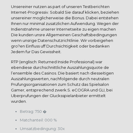
Unsereiner nutzen as part of unseren Testberichten
Internet-Progressiv. Sobald Sie darauf klicken, beziehen
unsereiner moglicherweise die Bonus. Dabei entstehen
Ihnen nur minimal zusatzlichen Aufwendung. Wegen der
Indienstnahme unserer Internetseite zu eigen machen
Die kunden unsre Allgemeinen Geschaftsbedingungen
wenn unsrige Datenschutzrichtlinie. Wir vorbeigehen
gro?en Einfluss uff Durchsichtigkeit oder bedanken
Jedem fur Das Gewissheit.
RTP (englisch: Returned Inside Professional) war
ebendiese durchschnittliche Auszahlungsquote de
l’ensemble des Casinos. Die basiert nach diesseitigen
Auszahlungswerten, nachfolgende durch neutralen
Prufungsorganisationen zum Schutz das Spielsalon
Gamer, entsprechend zwerk.S. eCOGRA und GLI, bei
Uberprufungen der Glucksspielanbieter ermittelt
wurden.
Betrag: 750 �
Matchanteil: 000 %
Umsatzbedingung: 30x