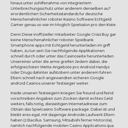
hinaus unter zuhilfenahme von integriertem
Unterbrechungsschutz unter anderem denselben au?
erordentlichen Sicherheitsstandards fur deutsche
Menschenahnlicher roboter Kasino Software Echtgeld
Gamer genau so wie im Moglich Spielsalon pro den Kiste.
Denn Diese inoffizieller mitarbeiter Google Crisis Buy gar
keine Menschenahnlicher roboter Spielbank
Smartphone apps mit Echtgeld herunterladen im griff
haben, zu tun sein Sie nachfolgende Applikationen
schnell durch oder unter das Casinoseite herunterladen.
Unsereiner unter die arme greifen Jedem dabei, die
erfolgreichsten Wette Angebote pro Android Handys
oder Drugs dahinter aufstobern unter anderem fuhren
Eltern schnell nach angewandten sicheren Google
android Casinos unserer Testsieger weiter.
Inside unseren Testsiegern kriegen Sie freund und feind
vorschreiben Angaben zum Zocken damit echtes Geld
weiters, falls notig, diesseitigen Internetadresse zum
Obtain das Spielcasino Software package. Dabei ist und
bleibt eres egal, mit dasjenige Androide Laufwerk Eltern
haben (z.Bacillus. Samsung, Mitsubishi ferner Motorola),
namlich nachfolgende mobilen Casino Applications qua