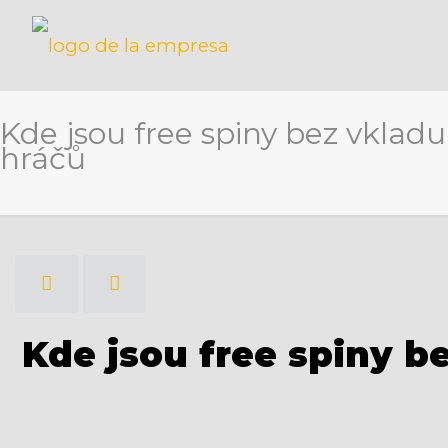
Kde jsou free spiny bez vklad
hráčů
Kde jsou free spiny b