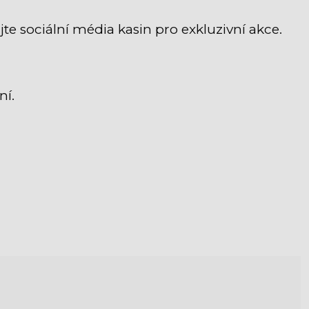
te sociální média kasin pro exkluzivní akce.
ní.