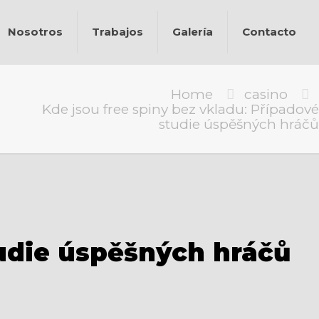
Nosotros
Trabajos
Galería
Contacto
Home
casino
Kde jsou free spiny bez vkladu: Případové
studie úspěšných hráčů
tudie úspěšných hráčů