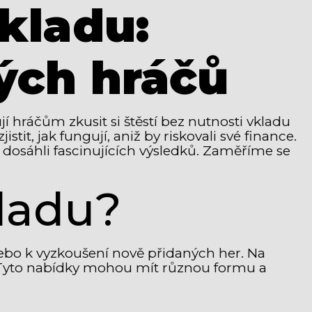
vkladu:
ých hráčů
 hráčům zkusit si štěstí bez nutnosti vkladu
stit, jak fungují, aniž by riskovali své finance.
 dosáhli fascinujících výsledků. Zaměříme se
kladu?
 nebo k vyzkoušení nově přidaných her. Na
ci. Tyto nabídky mohou mít různou formu a