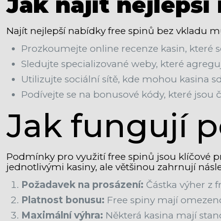
Jak najít nejlepš
Najít nejlepší nabídky free spinů bez vkladu mů
Prozkoumejte online recenze kasin, které 
Sledujte specializované weby, které agreg
Utilizujte sociální sítě, kde mohou kasina 
Podívejte se na bonusové kódy, které jsou
Jak fungují 
Podmínky pro využití free spinů jsou klíčové p
jednotlivými kasiny, ale většinou zahrnují násle
Požadavek na prosázení:
Částka výher z f
Platnost bonusu:
Free spiny mají omezenou
Maximální výhra:
Některá kasina mají stano