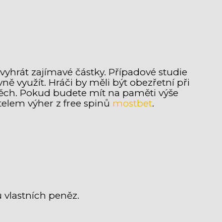
 vyhrát zajímavé částky. Případové studie
ě využít. Hráči by měli být obezřetní při
pěch. Pokud budete mít na paměti výše
telem výher z free spinů
mostbet
.
 vlastních peněz.