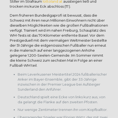
Stiller im Strafraum
lottoland at
aussteigen ließ und
trocken ins kurze Eck abschloss (17.).
Dem früheren Bundesligaprofi ist bewusst, dass die
Schweiz mit ihren neun Millionen Einwohnern nicht über
dieselben Möglichkeiten wie die großen Fußballnationen
verfügt. Trainiert wird im nahen Freiburg, Schauplatz des
WM-Tests ist das 70 Kilometer entfernte Basel. Vor dem
Prestigeduell mit dem viermaligen Weltmeister bestellte
der 51-Jährige die eidgenössischen Fußballer nun erneut
in die malerisch auf einer langgezogenen Anhöhe
gelegene 1.200-Seelen-Gemeinde. Im Sommer nimmt
die kleine Schweiz zum sechsten Mal in Folge an einer
Fußball-WM teil.
Beim Leverkusener Meistertitel 2024 fußballerischer
Anker im Bayer-Ensemble, gibt der 33-Jährige
inzwischen in der Premier League bei Aufsteiger
Sunderland den Anführer.
Deutschland spielt eine Ecke von links kurz aus, von
da gelangt die Flanke auf den zweiten Pfosten.
Nur wenige Zentimeter trennen ihn vom Kopfballtor.
Überragender Spieler war Florian Wirtz, der mit zwei