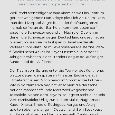
Traumtoren einen Doppelpack schnürte.
Weil Rechtsverteidiger Joshua Kimmich weit ins Zentrum
gerückt war, genoss Dan Ndoye plötzlich viel Raum. Dass
man den Liverpool-Angreifer an der Strafraumgrenze
niemals so frei an den Ball herankommen lassen darf,
wissen die Schweizer eigentlich. Nach vier Duellen, in
denen die Schweizer gegen Deutschland ungeschlagen
blieben, müssen sie im Testspiel in Basel wieder als
Verlierer vom Platz. Beim Leverkusener Meistertitel 2024
fußballerischer Anker im Bayer-Ensemble, gibt der 33-
Jährige inzwischen in der Premier League bei Aufsteiger
Sunderland den Anführer.
Der Traum vom Sprung unter die Top vier des Kontinents
platzte gegen den späteren Finalisten England erst im
Elfmeterschießen. Noch bevor im Sommer die Fußball-
WM in Nordamerika beginnt, absolviert die deutsche
Nationalmannschaft Ende März zwei wegweisende
Testspiele. Neben dem Bayern-Youngster steht auch sein
Vereinsmitspieler Urbig zum ersten Mal im Nagelsmann-
Kader. Xhaka, Embolo, Rodriguez, Vargas und Akanji
spielten ebenfalls lange in Deutschland. Sein Steckpass
auf Raum ist aber zu schlampig gespielt. Deutschland