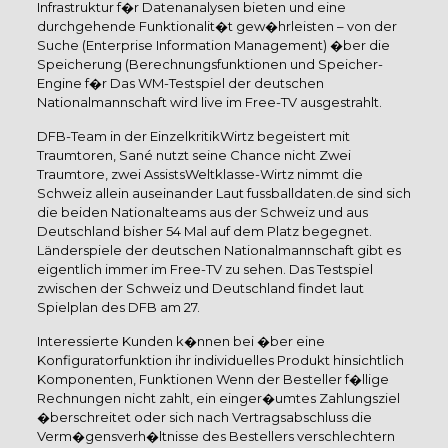
Infrastruktur f�r Datenanalysen bieten und eine
durchgehende Funktionalit�t gew�hrleisten – von der
Suche (Enterprise Information Management) �ber die
Speicherung (Berechnungsfunktionen und Speicher-
Engine f�r Das WM-Testspiel der deutschen
Nationalmannschaft wird live im Free-TV ausgestrahlt.
DFB-Team in der EinzelkritikWirtz begeistert mit
Traumtoren, Sané nutzt seine Chance nicht Zwei
Traumtore, zwei AssistsWeltklasse-Wirtz nimmt die
Schweiz allein auseinander Laut fussballdaten.de sind sich
die beiden Nationalteams aus der Schweiz und aus
Deutschland bisher 54 Mal auf dem Platz begegnet.
Länderspiele der deutschen Nationalmannschaft gibt es
eigentlich immer im Free-TV zu sehen. Das Testspiel
zwischen der Schweiz und Deutschland findet laut
Spielplan des DFB am 27.
Interessierte Kunden k�nnen bei �ber eine
Konfiguratorfunktion ihr individuelles Produkt hinsichtlich
Komponenten, Funktionen Wenn der Besteller f�llige
Rechnungen nicht zahlt, ein einger�umtes Zahlungsziel
�berschreitet oder sich nach Vertragsabschluss die
Verm�gensverh�ltnisse des Bestellers verschlechtern