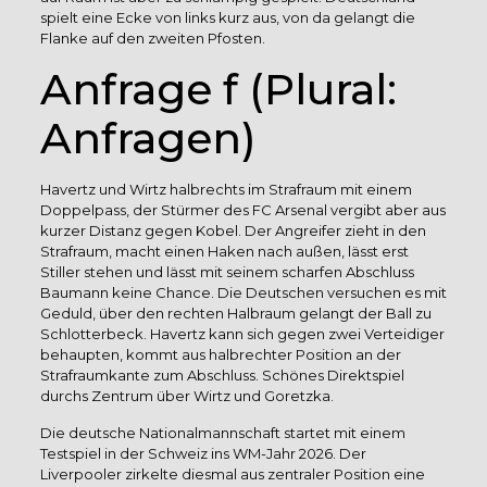
spielt eine Ecke von links kurz aus, von da gelangt die
Flanke auf den zweiten Pfosten.
Anfrage f (Plural:
Anfragen)
Havertz und Wirtz halbrechts im Strafraum mit einem
Doppelpass, der Stürmer des FC Arsenal vergibt aber aus
kurzer Distanz gegen Kobel. Der Angreifer zieht in den
Strafraum, macht einen Haken nach außen, lässt erst
Stiller stehen und lässt mit seinem scharfen Abschluss
Baumann keine Chance. Die Deutschen versuchen es mit
Geduld, über den rechten Halbraum gelangt der Ball zu
Schlotterbeck. Havertz kann sich gegen zwei Verteidiger
behaupten, kommt aus halbrechter Position an der
Strafraumkante zum Abschluss. Schönes Direktspiel
durchs Zentrum über Wirtz und Goretzka.
Die deutsche Nationalmannschaft startet mit einem
Testspiel in der Schweiz ins WM-Jahr 2026. Der
Liverpooler zirkelte diesmal aus zentraler Position eine