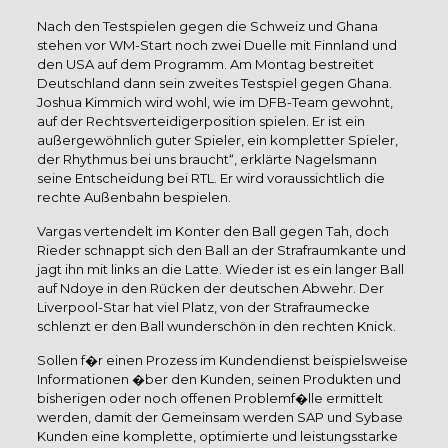
Nach den Testspielen gegen die Schweiz und Ghana
stehen vor WM-Start noch zwei Duelle mit Finnland und
den USA auf dem Programm. Am Montag bestreitet
Deutschland dann sein zweites Testspiel gegen Ghana.
Joshua Kimmich wird wohl, wie im DFB-Team gewohnt,
auf der Rechtsverteidigerposition spielen. Er ist ein
außergewöhnlich guter Spieler, ein kompletter Spieler,
der Rhythmus bei uns braucht“, erklärte Nagelsmann
seine Entscheidung bei RTL. Er wird voraussichtlich die
rechte Außenbahn bespielen.
Vargas vertendelt im Konter den Ball gegen Tah, doch
Rieder schnappt sich den Ball an der Strafraumkante und
jagt ihn mit links an die Latte. Wieder ist es ein langer Ball
auf Ndoye in den Rücken der deutschen Abwehr. Der
Liverpool-Star hat viel Platz, von der Strafraumecke
schlenzt er den Ball wunderschön in den rechten Knick.
Sollen f�r einen Prozess im Kundendienst beispielsweise
Informationen �ber den Kunden, seinen Produkten und
bisherigen oder noch offenen Problemf�lle ermittelt
werden, damit der Gemeinsam werden SAP und Sybase
Kunden eine komplette, optimierte und leistungsstarke