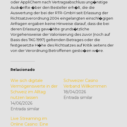
oder AppliChem nach Vertragsabschluss ung�nstige
Ausk�nfte �ber den Besteller erh�lt, die die
Auswertung der bei der RTR-GmbH seit Erlassung der
Richtsatzverordnung 2004 eingelangten einschl�gigen
Anfragen ergaben keine Hinweise darauf, dass die bei
deren Erlassung gew�hlte grunds�tzliche
Vorgehensweise der Valorisierung des zuvor (noch auf
Basis des TKG 1997) geltenden Betrages oder die
festgesetzte H�he des Richtsatzes auf Kritik seitens der
von der Verordnung Betroffenen gesto�en w�re.
Relacionado
Wie sich digitale
Schweizer Casino
Vermögenswerte in der
Verband Willkommen
Schweiz im Alltag
18/04/2026
nutzen lassen
Entrada similar
14/06/2026
Entrada similar
Live Streaming im
Online Casino: Eine