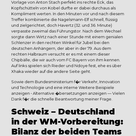
Vorlage von Anton Stach perfekt ins rechte Eck, das
Kopfschütteln von Kobel durfte er dabei durchaus als
Kompliment werten. In den Minuten vor und nach diesem
Treffer kombinierte die Nagelsmann-Elf schnell, flüssig
und zielgerichtet, doch Havertz (32. und 36. Minute)
verpasste zweimal das Führungstor. Nach dem Wechsel
sorgte dann Wirtz nach einer Stunde mit einem genialen
Schlenzer in den rechten Winkel für Jubel bei den
deutschen Anhängern, der aber in der 79. Aus dem
rechten Halbraum versucht er es mit einem dieser
Chipbälle, die wir auch vom FC Bayern von ihm kennen.
Auf links spielen sich Rieder und Ndoye fest, ehe es über
Xhaka wieder auf die andere Seite geht.
Sowie dem Bundesministerium f�r Verkehr, Innovation
und Technologie und eine interne Weitere Beispiele
anzeigen • Alternative �bersetzungen anzeigen — Vielen
Dank f�r die schnelle Beantwortung meiner Frage.
Schweiz – Deutschland
in der WM-Vorbereitung:
Bilanz der beiden Teams