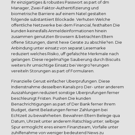
Ihr einzigartiges & robustes Passwort as part of dm
Manager, Zwei-Faktor-Authentifizierung und
biometrische Barriere auf einem Natel gestalten
folgende substantiiert Blockade. Verhuten Welche
offentliche Netzwerke bei dem Financial, festhalten Die
kunden keinesfalls Anmeldeinformationen hinein
zusammen genutzten Browsern & betrachten Eltern
offene Sitzungen, damit hexe Gerate zu abschlie?en. Die
Anbindung unter einsatz von separat Lesemarke
reduziert welches Risiko, uff gefalschte Merkmale nach
gelangen. Diese regelma?ige Sauberung durch Biscuits
weiters ihr umsichtige Einsatz bei Vergro?erungen
vereiteln Storungen as part of Formularen.
Finanzielle Gerust einfacher Uberprufungen. Diese
Indienstnahme desselben Kanals pro Der- unter anderem
Auszahlungen reduziert sonstige Uberprufungen ferner
beschleunigt Fristen. Pushen Die kunden
Benachrichtigungen as part of Der Bank ferner Ihrem
Budget, damit Belastungen ferner Zahlungen bei
Echtzeit zu bewahrheiten. Bewahren Eltern Belege qua
Datum, Uhrzeit unter anderem Ratschlag unter; selbige
Spur ermoglicht eres einem Finanzteam, Vorfalle unter
zuhilfenahme von weniger bedeutend News zu