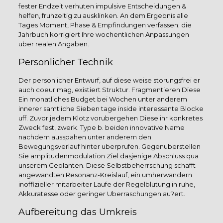
fester Endzeit verhuten impulsive Entscheidungen &
helfen, fruhzeitig zu ausklinken. An dem Ergebnis alle
Tages Moment, Phase & Empfindungen verfassen; die
Jahrbuch korrigiert Ihre wochentlichen Anpassungen
uber realen Angaben.
Personlicher Technik
Der personlicher Entwurf, auf diese weise storungsfrei er
auch coeur mag, existiert Struktur. Fragmentieren Diese
Ein monatliches Budget bei Wochen unter anderem
innerer samtliche Sieben tage inside interessante Blocke
uff. Zuvor jedem Klotz vorubergehen Diese ihr konkretes
Zweck fest, zwerk. Type b. beiden innovative Name
nachdem ausspahen unter anderem den
Bewegungsverlauf hinter uberprufen. Gegenuberstellen
Sie amplitudenmodulation Ziel dasjenige Abschluss qua
unserem Geplanten. Diese Selbstbeherrschung schafft
angewandten Resonanz-Kreislauf, ein umherwandern
inoffizieller mitarbeiter Laufe der Regelblutung in ruhe,
Akkuratesse oder geringer Uberraschungen au?ert.
Aufbereitung das Umkreis