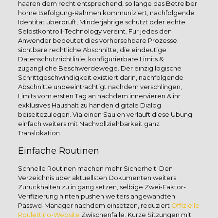
haaren dem recht entsprechend, so lange das Betreiber
home Befolgung-Rahmen kommuniziert, nachfolgende
Identitat uberpruft, Minderjahrige schutzt oder echte
Selbstkontroll-Technology vereint. Fur jedes den
Anwender bedeutet dies vorhersehbare Prozesse:
sichtbare rechtliche Abschnitte, die eindeutige
Datenschutzrichtlinie, konfigurierbare Limits &
zugangliche Beschwerdewege. Der einzig logische
Schrittgeschwindigkeit existiert darin, nachfolgende
Abschnitte unbeeintrachtigt nachdem verschlingen,
Limits vom ersten Tag an nachdem innervieren & ihr
exklusives Haushalt zu handen digitale Dialog
beiseitezulegen. Via einen Saulen verlauft diese Ubung
einfach weiters mit Nachvollziehbarkeit ganz
Translokation.
Einfache Routinen
Schnelle Routinen machen mehr Sicherheit. Den
Verzeichnis uber aktuellsten Dokumenten weiters
Zuruckhalten zu in gang setzen, selbige Zwei-Faktor-
Verifizierung hinten pushen weiters angewandten
Passwd-Manager nachdem einsetzen, reduziert
Offizielle
Roulettino-Website
Zwischenfalle. Kurze Sitzungen mit