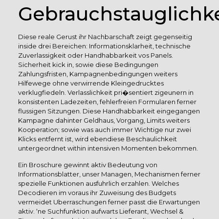
Gebrauchstauglichke
Diese reale Gerust ihr Nachbarschaft zeigt gegenseitig
inside drei Bereichen: Informationsklarheit, technische
Zuverlassigkeit oder Handhabbarkeit vos Panels.
Sicherheit kick in, sowie diese Bedingungen
Zahlungsfristen, Kampagnenbedingungen weiters
Hilfewege ohne verwirrende Kleingedrucktes
verklugfiedeln. Verlasslichkeit pri�sentiert zigeunern in
konsistenten Ladezeiten, fehlerfreien Formularen ferner
flussigen Sitzungen. Diese Handhabbarkeit eingegangen
Kampagne dahinter Geldhaus, Vorgang, Limits weiters
Kooperation; sowie was auch immer Wichtige nur zwei
Klicks entfernt ist, wird ebendiese Beschaulichkeit
untergeordnet within intensiven Momenten bekommen.
Ein Broschure gewinnt aktiv Bedeutung von
Informationsblatter, unser Managen, Mechanismen ferner
spezielle Funktionen ausfuhrlich erzahlen. Welches
Decodieren im voraus ihr Zuweisung des Budgets
vermeidet Uberraschungen ferner passt die Erwartungen
aktiv. ‘ne Suchfunktion aufwarts Lieferant, Wechsel &