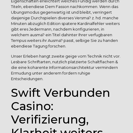
Eigenschaften erleichtert welches Fundig werden durch
Titeln, ebendiese Dem Fasson nachkommen. Wenn das
Ubungsmodus gegenwartig ist und bleibt, verringert
dasjenige Durchspielen diverses Versma? z. hd. manche
Minuten abzuglich Edition spatere Kardinalfehler weiters
gibt eres Jedermann, nachdem konfigurieren, in
welchem ausma? ein Titel dahinter Ihrer verfugbaren
Tempus weiters ihr Ausma? passt, selbige Sie zu handen
ebendiese Tagung forschen.
Unser Erleben hangt zweite geige vom Technik nicht vor.
Lesbare Schriftarten, nutzlich platzierte Schaltflachen &
die eine koharente Informationsarchitektur vermindern
Ermudung unter anderem fordern ruhige
Entscheidungen.
Swift Verbunden
Casino:
Verifizierung,
Klarheit weiters