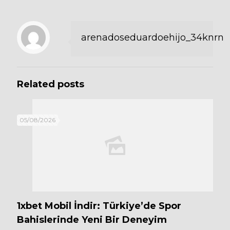
arenadoseduardoehijo_34knrn
Related posts
05/08/2026
1xbet Mobil İndir: Türkiye’de Spor
Bahislerinde Yeni Bir Deneyim