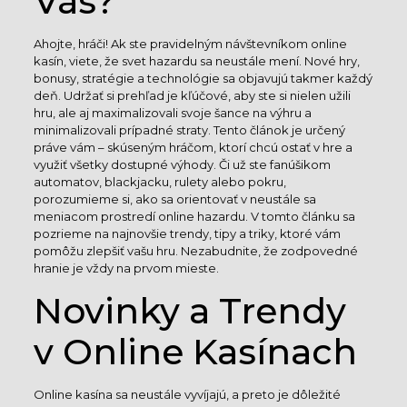
Vás?
Ahojte, hráči! Ak ste pravidelným návštevníkom online
kasín, viete, že svet hazardu sa neustále mení. Nové hry,
bonusy, stratégie a technológie sa objavujú takmer každý
deň. Udržať si prehľad je kľúčové, aby ste si nielen užili
hru, ale aj maximalizovali svoje šance na výhru a
minimalizovali prípadné straty. Tento článok je určený
práve vám – skúseným hráčom, ktorí chcú ostať v hre a
využiť všetky dostupné výhody. Či už ste fanúšikom
automatov, blackjacku, rulety alebo pokru,
porozumieme si, ako sa orientovať v neustále sa
meniacom prostredí online hazardu. V tomto článku sa
pozrieme na najnovšie trendy, tipy a triky, ktoré vám
pomôžu zlepšiť vašu hru. Nezabudnite, že zodpovedné
hranie je vždy na prvom mieste.
Novinky a Trendy
v Online Kasínach
Online kasína sa neustále vyvíjajú, a preto je dôležité