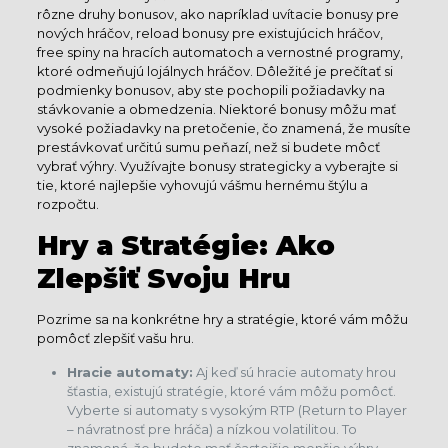
rôzne druhy bonusov, ako napríklad uvítacie bonusy pre
nových hráčov, reload bonusy pre existujúcich hráčov,
free spiny na hracích automatoch a vernostné programy,
ktoré odmeňujú lojálnych hráčov. Dôležité je prečítať si
podmienky bonusov, aby ste pochopili požiadavky na
stávkovanie a obmedzenia. Niektoré bonusy môžu mať
vysoké požiadavky na pretočenie, čo znamená, že musíte
prestávkovať určitú sumu peňazí, než si budete môcť
vybrať výhry. Využívajte bonusy strategicky a vyberajte si
tie, ktoré najlepšie vyhovujú vášmu hernému štýlu a
rozpočtu.
Hry a Stratégie: Ako
Zlepšiť Svoju Hru
Pozrime sa na konkrétne hry a stratégie, ktoré vám môžu
pomôcť zlepšiť vašu hru.
Hracie automaty:
Aj keď sú hracie automaty hrou
šťastia, existujú stratégie, ktoré vám môžu pomôcť.
Vyberte si automaty s vysokým RTP (Return to Player
– návratnosť pre hráča) a nízkou volatilitou. To