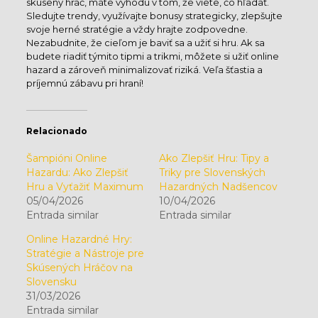
skúsený hráč, máte výhodu v tom, že viete, čo hľadať.
Sledujte trendy, využívajte bonusy strategicky, zlepšujte
svoje herné stratégie a vždy hrajte zodpovedne.
Nezabudnite, že cieľom je baviť sa a užiť si hru. Ak sa
budete riadiť týmito tipmi a trikmi, môžete si užiť online
hazard a zároveň minimalizovať riziká. Veľa šťastia a
príjemnú zábavu pri hraní!
Relacionado
Šampióni Online
Ako Zlepšiť Hru: Tipy a
Hazardu: Ako Zlepšiť
Triky pre Slovenských
Hru a Vyťažiť Maximum
Hazardných Nadšencov
05/04/2026
10/04/2026
Entrada similar
Entrada similar
Online Hazardné Hry:
Stratégie a Nástroje pre
Skúsených Hráčov na
Slovensku
31/03/2026
Entrada similar