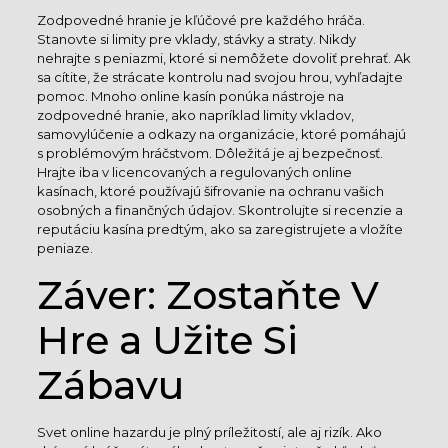
Zodpovedné hranie je kľúčové pre každého hráča.
Stanovte si limity pre vklady, stávky a straty. Nikdy
nehrajte s peniazmi, ktoré si nemôžete dovoliť prehrať. Ak
sa cítite, že strácate kontrolu nad svojou hrou, vyhľadajte
pomoc. Mnoho online kasín ponúka nástroje na
zodpovedné hranie, ako napríklad limity vkladov,
samovylúčenie a odkazy na organizácie, ktoré pomáhajú
s problémovým hráčstvom. Dôležitá je aj bezpečnosť.
Hrajte iba v licencovaných a regulovaných online
kasínach, ktoré používajú šifrovanie na ochranu vašich
osobných a finančných údajov. Skontrolujte si recenzie a
reputáciu kasína predtým, ako sa zaregistrujete a vložíte
peniaze.
Záver: Zostaňte V
Hre a Užite Si
Zábavu
Svet online hazardu je plný príležitostí, ale aj rizík. Ako