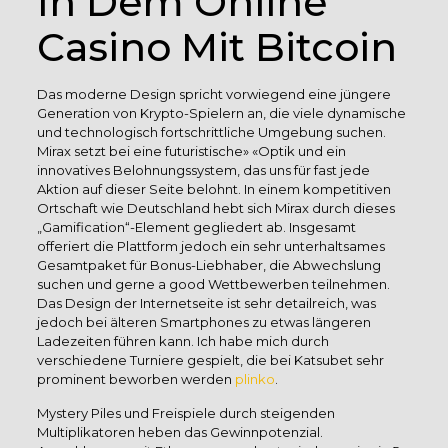
In Dem Online
Casino Mit Bitcoin
Das moderne Design spricht vorwiegend eine jüngere
Generation von Krypto-Spielern an, die viele dynamische
und technologisch fortschrittliche Umgebung suchen.
Mirax setzt bei eine futuristische» «Optik und ein
innovatives Belohnungssystem, das uns für fast jede
Aktion auf dieser Seite belohnt. In einem kompetitiven
Ortschaft wie Deutschland hebt sich Mirax durch dieses
„Gamification“-Element gegliedert ab. Insgesamt
offeriert die Plattform jedoch ein sehr unterhaltsames
Gesamtpaket für Bonus-Liebhaber, die Abwechslung
suchen und gerne a good Wettbewerben teilnehmen.
Das Design der Internetseite ist sehr detailreich, was
jedoch bei älteren Smartphones zu etwas längeren
Ladezeiten führen kann. Ich habe mich durch
verschiedene Turniere gespielt, die bei Katsubet sehr
prominent beworben werden
plinko
.
Mystery Piles und Freispiele durch steigenden
Multiplikatoren heben das Gewinnpotenzial.