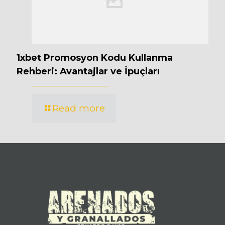
1xbet Promosyon Kodu Kullanma
Rehberi: Avantajlar ve İpuçları
Read more