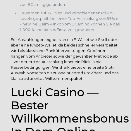
von BGaming gefunden.
Es werden auf 16 Linien und verschiedenen Risiko-
Leveln gespielt, bei einer Top-Auszahlung von 99%.»
«[newline]Beim Plinko vom BGaming können Sie das
1. 000-fache dieses Einsatzes gewinnen.
Für Auszahlungen eignet sich ein E-Wallet wie Skrill oder
aber eine Krypto-Wallet, da beides schneller verarbeitet
wird als klassische Banküberweisungen. Gebühren
hängen vom Anbieter sowie der gewählten Methode ab
– vor der ersten Auszahlung lohnt ein Blick in die
Kassenbedingungen. Winshark bietet eine breite Slot-
Auswahl vonseiten bis zu one hundred Providern und das
klar strukturiertes Willkommenspaket.
Lucki Casino —
Bester
Willkommensbonus