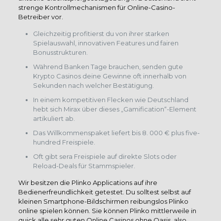
strenge Kontrollmechanismen für Online-Casino-
Betreiber vor.
Gleichzeitig profitierst du von ihrer starken
Spielauswahl, innovativen Features und fairen
Bonusstrukturen.
Während Banken Tage brauchen, senden gute
Krypto Casinos deine Gewinne oft innerhalb von
Sekunden nach welcher Bestätigung.
In einem kompetitiven Flecken wie Deutschland
hebt sich Mirax über dieses „Gamification“-Element
artikuliert ab.
Das Willkommenspaket liefert bis 8. 000 € plus five-
hundred Freispiele.
Oft gibt sera Freispiele auf direkte Slots oder
Reload-Deals für Stammspieler.
Wir besitzen die Plinko Applications auf ihre
Bedienerfreundlichkeit getestet. Du solltest selbst auf
kleinen Smartphone-Bildschirmen reibungslos Plinko
online spielen können. Sie können Plinko mittlerweile in
quick alle sehr guten Online Casinos ohne Oasis, also