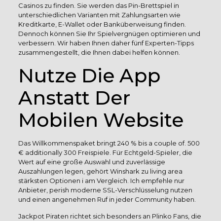
Casinos zu finden. Sie werden das Pin-Brettspiel in
unterschiedlichen Varianten mit Zahlungsarten wie
Kreditkarte, E-Wallet oder Banküberweisung finden.
Dennoch können Sie Ihr Spielvergnügen optimieren und
verbessern. Wir haben Ihnen daher fünf Experten-Tipps
zusammengestellt, die Ihnen dabei helfen können.
Nutze Die App
Anstatt Der
Mobilen Website
Das Willkommenspaket bringt 240 % bis a couple of. 500
€ additionally 300 Freispiele. Für Echtgeld-Spieler, die
Wert auf eine große Auswahl und zuverlässige
Auszahlungen legen, gehört Winshark zu living area
stärksten Optionen i am Vergleich. Ich empfehle nur
Anbieter, perish moderne SSL-Verschlüsselung nutzen
und einen angenehmen Ruf in jeder Community haben.
Jackpot Piraten richtet sich besonders an Plinko Fans, die