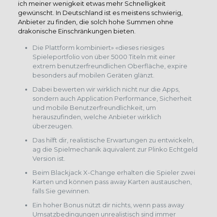
ich meiner wenigkeit etwas mehr Schnelligkeit
gewünscht. In Deutschland ist es meistens schwierig,
Anbieter zu finden, die solch hohe Summen ohne
drakonische Einschränkungen bieten.
Die Plattform kombiniert» «dieses riesiges
Spieleportfolio von über 5000 Titeln mit einer
extrem benutzerfreundlichen Oberfläche, expire
besonders auf mobilen Geräten glänzt.
Dabei bewerten wir wirklich nicht nur die Apps,
sondern auch Application Performance, Sicherheit
und mobile Benutzerfreundlichkeit, um
herauszufinden, welche Anbieter wirklich
überzeugen.
Das hilft dir, realistische Erwartungen zu entwickeln,
ag die Spielmechanik äquivalent zur Plinko Echtgeld
Version ist.
Beim Blackjack X-Change erhalten die Spieler zwei
Karten und können pass away Karten austauschen,
falls Sie gewinnen.
Ein hoher Bonus nützt dir nichts, wenn pass away
Umsatzbedingungen unrealistisch sind immer