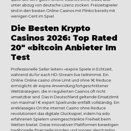
unter abzug von deutsche Lizenz zocken. Freizeitspieler
sind in den besten Online Casinos mit Plinko bereits mit
wenigen Cent im Spiel.
Die Besten Krypto
Casinos 2026: Top Rated
20″ «bitcoin Anbieter Im
Test
Professionelle Seller leiten» «expire Spiele in Echtzeit,
während du for each HD-Stream live teilnimmst. Ein
Online Online casino ohne Limit und ohne 1€ Reduce
ermöglicht dir expire Anwendung fortgeschrittener
Wettstrategien, die in regulierten Casinos oft nicht
umsetzbar sind. Das in Deutschland geltende Einsatzlimit
von maximal 1 € expert Spielrunde entfällt vollständig. Ein
erstklassiges On the internet Casino ohne Reduce
revolutioniert das digitale Glücksspiel, indem ha sido
erfahrenen Spielern uneingeschränkte Freiheit beim
Wetten bietet. Diese innovativen Plattformen beseitigen
traditionelle finanzielle Hürden und sorgen gleichzeitig