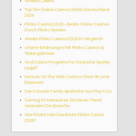
Wheelz Casino
Top Ten Online Casinos Within Deutschland
2026
Plinko Casinos 2026 – Beste Online Casinos
Durch Plinko Spielen
«beste Plinko Casinos 2026 Im Vergleich
Unsere Erfahrungen Mit Plinko Casinos &
Testergebnisse
Sind Casino Programs Für Deutsche Spieler
Legal?
Seriöse On The Web Casinos Ohne 1€ Limit
Erkennen
Die Schwule Family-spielreihe Von Play’n Go
Gaming Im Metaverse: Ein Neuer Trend
Verändert Die Branche
Wie Findet Man Das Beste Plinko Casino
2026?