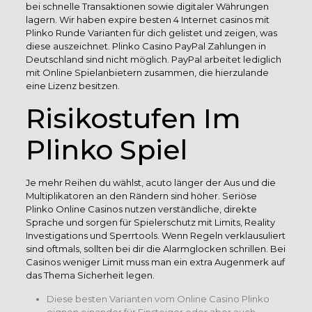
bei schnelle Transaktionen sowie digitaler Währungen
lagern. Wir haben expire besten 4 Internet casinos mit
Plinko Runde Varianten für dich gelistet und zeigen, was
diese auszeichnet. Plinko Casino PayPal Zahlungen in
Deutschland sind nicht möglich. PayPal arbeitet lediglich
mit Online Spielanbietern zusammen, die hierzulande
eine Lizenz besitzen.
Risikostufen Im
Plinko Spiel
Je mehr Reihen du wählst, acuto länger der Aus und die
Multiplikatoren an den Rändern sind höher. Seriöse
Plinko Online Casinos nutzen verständliche, direkte
Sprache und sorgen für Spielerschutz mit Limits, Reality
Investigations und Sperrtools. Wenn Regeln verklausuliert
sind oftmals, sollten bei dir die Alarmglocken schrillen. Bei
Casinos weniger Limit muss man ein extra Augenmerk auf
das Thema Sicherheit legen.
Diese besten Varianten vom Online Casino Plinko