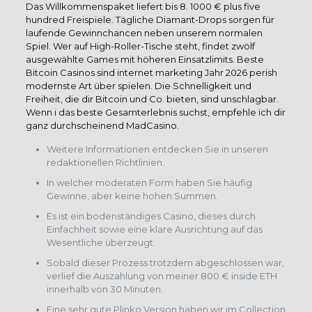
Das Willkommenspaket liefert bis 8. 1000 € plus five
hundred Freispiele. Tägliche Diamant-Drops sorgen für
laufende Gewinnchancen neben unserem normalen
Spiel. Wer auf High-Roller-Tische steht, findet zwölf
ausgewählte Games mit höheren Einsatzlimits. Beste
Bitcoin Casinos sind internet marketing Jahr 2026 perish
modernste Art über spielen. Die Schnelligkeit und
Freiheit, die dir Bitcoin und Co. bieten, sind unschlagbar.
Wenn i das beste Gesamterlebnis suchst, empfehle ich dir
ganz durchscheinend MadCasino.
Weitere Informationen entdecken Sie in unseren
redaktionellen Richtlinien.
In welcher moderaten Form haben Sie häufig
Gewinne, aber keine hohen Summen.
Es ist ein bodenständiges Casino, dieses durch
Einfachheit sowie eine klare Ausrichtung auf das
Wesentliche überzeugt.
Sobald dieser Prozess trotzdem abgeschlossen war,
verlief die Auszahlung von meiner 800 € inside ETH
innerhalb von 30 Minuten.
Eine sehr gute Plinko Version haben wir im Collection