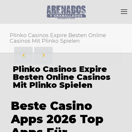
Plinko Casinos Expire Besten Online
Casinos Mit Plinko Spielen
Plinko Casinos Expire
Besten Online Casinos
Mit Plinko Spielen
Beste Casino
Apps 2026 Top