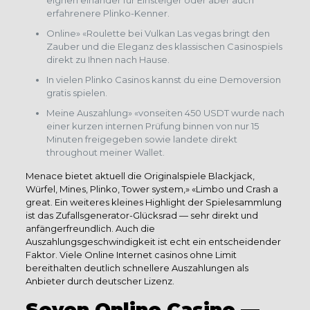
eignen einander für Einsteiger oder aber auch
erfahrenere Plinko-Kenner.
Online» «Roulette bei Vulkan Las vegas bringt den
Zauber und die Eleganz des klassischen Casinospiels
direkt zu Ihnen nach Hause.
In vielen Plinko Casinos kannst du eine Demoversion
gratis spielen.
Meine Auszahlung» «vonseiten 450 USDT wurde nach
einer kurzen internen Prüfung binnen von nur 15
Minuten freigegeben sowie landete direkt
throughout meiner Wallet.
Menace bietet aktuell die Originalspiele Blackjack,
Würfel, Mines, Plinko, Tower system,» «Limbo und Crash a
great. Ein weiteres kleines Highlight der Spielesammlung
ist das Zufallsgenerator-Glücksrad — sehr direkt und
anfängerfreundlich. Auch die
Auszahlungsgeschwindigkeit ist echt ein entscheidender
Faktor. Viele Online Internet casinos ohne Limit
bereithalten deutlich schnellere Auszahlungen als
Anbieter durch deutscher Lizenz.
Seven Online Casino —