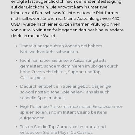
erfolgte fast augenblicklich nach der ersten Bestätigung
auf der Blockchain. Die Antwort kam in unter zwei
Minuten auf Deutsch, was für internationale Plattformen
nicht selbstverständlich ist. Meine Auszahlung» «von 450
USDT wurde nach einer kurzen internen Prüfung binnen
von nur 12-15 Minuten freigegeben darüber hinaus landete
direkt in meiner Wallet.
Transaktionsgebühren können bei hohem
Netzwerkverkehr schwanken.
Nicht nur haben sie unsere Auszahlungstests
gemeistert, sondern dominieren im übrigen durch
hohe Zuversichtlichkeit, Support und Top-
Casinospiele.
Dadurch entsteht ein Spielangebot, dasjenige
sowohl nostalgische Spielhallen-Fans als auch
schnelle Spieler abholt.
High Roller die Plinko mit maximalen Einsatzsummen
spielen sollen, sind im Instant Casino bestens
aufgehoben.
Testen Sie die Top Games hier im portal und
entdecken Sie alle Play’n Go Casinos.