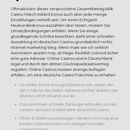
Oftmals kann dieser versprochene Gesamtbetrag kklk
Casino Match Added bonus auch über jede menge
Einzahlungen verteilt sein. Um einen Echtgeld
Neukundenbonus auszahlen über lassen, müssen Sie
Umsatzbedingungen erfüllen. Wenn Sie einige
grundlegende Schritte beachten, steht einer schnellen
Auszahlung im deutschen Casinos grundsätzlich nichts
internet marketing Weg. Wenn male wie ich wirklich
Automaten spielen may, ist Magic Reddish colored sicher
eine gute Adresse. Online Casinos sind in Deutschland
legal und durch den dritten Glücksspielstaatsvertrag
reguliert. Online Casinos müssen strenge Auflagen
erfüllen, um eine deutsche Casino Franchise zu erhalten.
Ich zahlte 300 € through Ethereum ein, wobei der
QR-Code für die Wallet-Adresse perfekt skaliert war
ebenso sofort erkannt wurde.
Dazu kommen schnelle Zahlungsmethoden und ein
rundum seriöses Umfeld dank deutscher Lizenz.
Plinko E-Wallet Auszahlungen werden von living area
besten Casinos binnen von wenigen Stunden
vorgenommen.