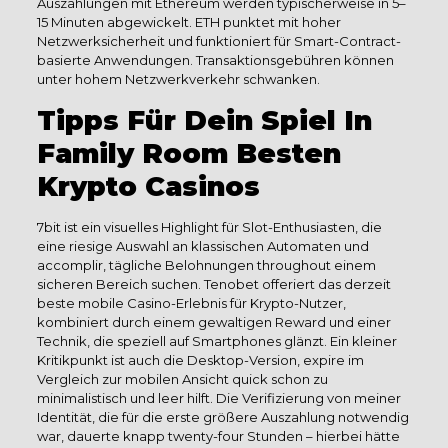
Auszahlungen mit Ethereum werden typischerweise in 5–
15 Minuten abgewickelt. ETH punktet mit hoher
Netzwerksicherheit und funktioniert für Smart-Contract-
basierte Anwendungen. Transaktionsgebühren können
unter hohem Netzwerkverkehr schwanken.
Tipps Für Dein Spiel In
Family Room Besten
Krypto Casinos
7bit ist ein visuelles Highlight für Slot-Enthusiasten, die
eine riesige Auswahl an klassischen Automaten und
accomplir, tägliche Belohnungen throughout einem
sicheren Bereich suchen. Tenobet offeriert das derzeit
beste mobile Casino-Erlebnis für Krypto-Nutzer,
kombiniert durch einem gewaltigen Reward und einer
Technik, die speziell auf Smartphones glänzt. Ein kleiner
Kritikpunkt ist auch die Desktop-Version, expire im
Vergleich zur mobilen Ansicht quick schon zu
minimalistisch und leer hilft. Die Verifizierung von meiner
Identität, die für die erste größere Auszahlung notwendig
war, dauerte knapp twenty-four Stunden – hierbei hätte