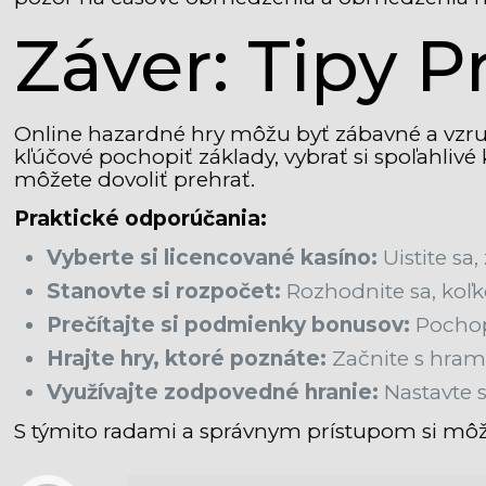
Záver: Tipy 
Online hazardné hry môžu byť zábavné a vzruš
kľúčové pochopiť základy, vybrať si spoľahlivé 
môžete dovoliť prehrať.
Praktické odporúčania:
Vyberte si licencované kasíno:
Uistite sa
Stanovte si rozpočet:
Rozhodnite sa, koľk
Prečítajte si podmienky bonusov:
Pochop
Hrajte hry, ktoré poznáte:
Začnite s hrami
Využívajte zodpovedné hranie:
Nastavte s
S týmito radami a správnym prístupom si môž