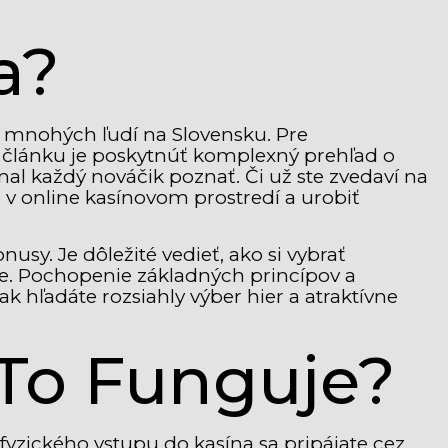
a?
e mnohých ľudí na Slovensku. Pre
o článku je poskytnúť komplexný prehľad o
mal každý nováčik poznať. Či už ste zvedaví na
 v online kasínovom prostredí a urobiť
usy. Je dôležité vedieť, ako si vybrať
ne. Pochopenie základných princípov a
 hľadáte rozsiahly výber hier a atraktívne
 To Funguje?
yzického vstupu do kasína sa pripájate cez