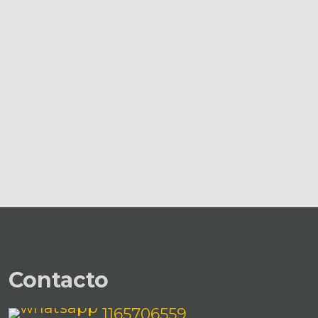
Contacto
1165706559