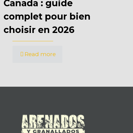
Canada : guide
complet pour bien
choisir en 2026
Read more