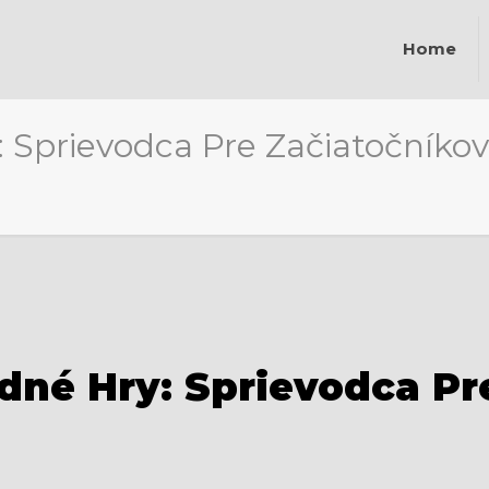
Home
 Sprievodca Pre Začiatočníkov
dné Hry: Sprievodca Pr