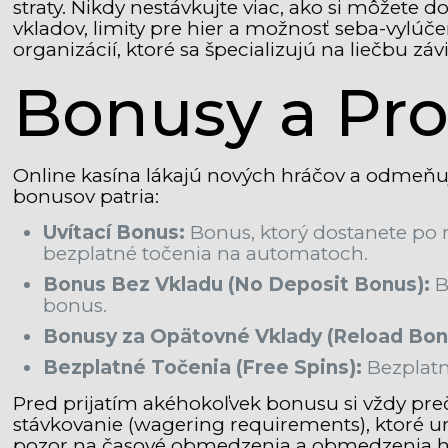
straty. Nikdy nestávkujte viac, ako si môžete d
vkladov, limity pre hier a možnosť seba-vylú
organizácií, ktoré sa špecializujú na liečbu závi
Bonusy a Pro
Online kasína lákajú nových hráčov a odmeňu
bonusov patria:
Uvítací Bonus:
Bonus, ktorý dostanete po r
bezplatné točenia na automatoch.
Bonus Bez Vkladu (No Deposit Bonus):
B
bonus.
Bonusy za Opätovné Vklady (Reload Bon
Bezplatné Točenia (Free Spins):
Bezplatn
Pred prijatím akéhokoľvek bonusu si vždy pre
stávkovanie (wagering requirements), ktoré u
pozor na časové obmedzenia a obmedzenia hie