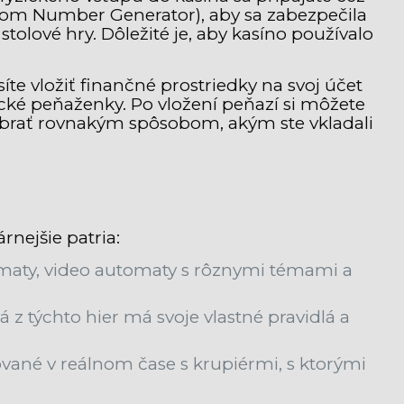
dom Number Generator), aby sa zabezpečila
olové hry. Dôležité je, aby kasíno používalo
te vložiť finančné prostriedky na svoj účet
ké peňaženky. Po vložení peňazí si môžete
 vybrať rovnakým spôsobom, akým ste vkladali
rnejšie patria:
tomaty, video automaty s rôznymi témami a
á z týchto hier má svoje vlastné pravidlá a
vané v reálnom čase s krupiérmi, s ktorými