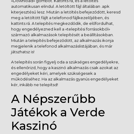
«Download» gombot. Kattints rá, és a letöltés
automatikusan elindul. A letöltött fájl általában .apk
kiterjesztésű lesz. Miután a letöltés befejeződött, keresd
meg a letöltött fájlt a telefonod fájlkezelőjében, és
kattints rá. A telepítés megkezdődik, de előfordulhat,
hogy engedélyezned kell a «telepítési forrásokból»
származó alkalmazások telepítését a beállításokban.
Miután a telepítés befejeződött, az alkalmazás ikonja
megjelenik a telefonod alkalmazáslistájában, és már
játszhatsz is!
A telepítés során figyelj oda a szükséges engedélyekre,
és ellenőrizd, hogy a kaszinó alkalmazás csak azokat az
engedélyeket kéri, amelyek szükségesek a
működéséhez. Ha az alkalmazás gyanús engedélyeket
kér, inkább ne telepítsd!
A Népszerűbb
Játékok a Verde
Kaszinó