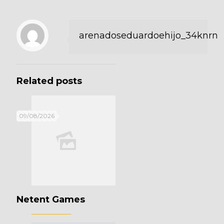
arenadoseduardoehijo_34knrn
Related posts
09/08/2026
Netent Games