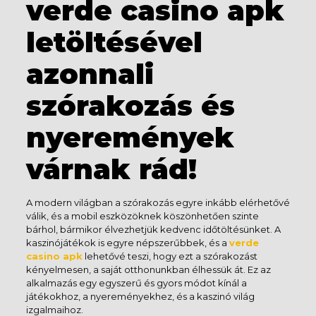
verde casino apk
letöltésével
azonnali
szórakozás és
nyeremények
várnak rád!
A modern világban a szórakozás egyre inkább elérhetővé
válik, és a mobil eszközöknek köszönhetően szinte
bárhol, bármikor élvezhetjük kedvenc időtöltésünket. A
kaszinójátékok is egyre népszerűbbek, és a
verde
casino apk
lehetővé teszi, hogy ezt a szórakozást
kényelmesen, a saját otthonunkban élhessük át. Ez az
alkalmazás egy egyszerű és gyors módot kínál a
játékokhoz, a nyereményekhez, és a kaszinó világ
izgalmaihoz.