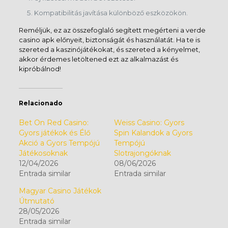
Kompatibilitás javítása különböző eszközökön.
Reméljük, ez az összefoglaló segített megérteni a verde
casino apk előnyeit, biztonságát és használatát. Ha te is
szereted a kaszinójátékokat, és szereted a kényelmet,
akkor érdemes letöltened ezt az alkalmazást és
kipróbálnod!
Relacionado
Bet On Red Casino:
Weiss Casino: Gyors
Gyors játékok és Élő
Spin Kalandok a Gyors
Akció a Gyors Tempójú
Tempójú
Játékosoknak
Slotrajongóknak
12/04/2026
08/06/2026
Entrada similar
Entrada similar
Magyar Casino Játékok
Útmutató
28/05/2026
Entrada similar