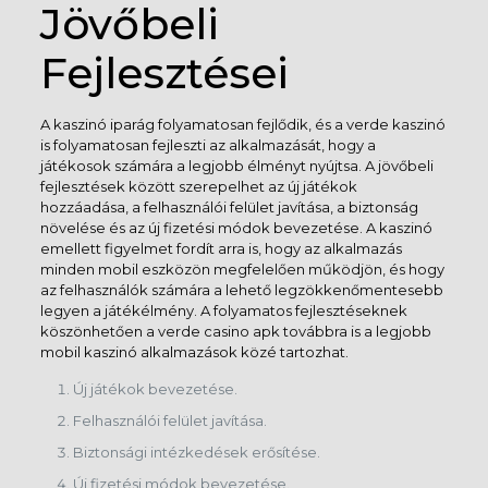
Jövőbeli
Fejlesztései
A kaszinó iparág folyamatosan fejlődik, és a verde kaszinó
is folyamatosan fejleszti az alkalmazását, hogy a
játékosok számára a legjobb élményt nyújtsa. A jövőbeli
fejlesztések között szerepelhet az új játékok
hozzáadása, a felhasználói felület javítása, a biztonság
növelése és az új fizetési módok bevezetése. A kaszinó
emellett figyelmet fordít arra is, hogy az alkalmazás
minden mobil eszközön megfelelően működjön, és hogy
az felhasználók számára a lehető legzökkenőmentesebb
legyen a játékélmény. A folyamatos fejlesztéseknek
köszönhetően a verde casino apk továbbra is a legjobb
mobil kaszinó alkalmazások közé tartozhat.
Új játékok bevezetése.
Felhasználói felület javítása.
Biztonsági intézkedések erősítése.
Új fizetési módok bevezetése.