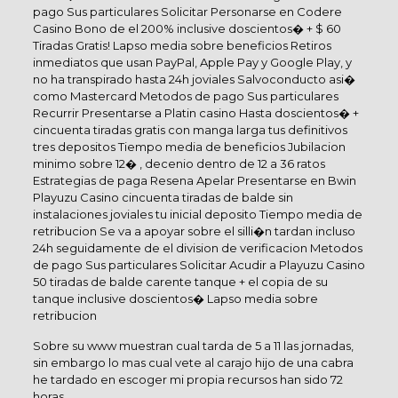
pago Sus particulares Solicitar Personarse en Codere
Casino Bono de el 200% inclusive doscientos� + $ 60
Tiradas Gratis! Lapso media sobre beneficios Retiros
inmediatos que usan PayPal, Apple Pay y Google Play, y
no ha transpirado hasta 24h joviales Salvoconducto asi�
como Mastercard Metodos de pago Sus particulares
Recurrir Presentarse a Platin casino Hasta doscientos� +
cincuenta tiradas gratis con manga larga tus definitivos
tres depositos Tiempo media de beneficios Jubilacion
minimo sobre 12� , decenio dentro de 12 a 36 ratos
Estrategias de paga Resena Apelar Presentarse en Bwin
Playuzu Casino cincuenta tiradas de balde sin
instalaciones joviales tu inicial deposito Tiempo media de
retribucion Se va a apoyar sobre el silli�n tardan incluso
24h seguidamente de el division de verificacion Metodos
de pago Sus particulares Solicitar Acudir a Playuzu Casino
50 tiradas de balde carente tanque + el copia de su
tanque inclusive doscientos� Lapso media sobre
retribucion
Sobre su www muestran cual tarda de 5 a 11 las jornadas,
sin embargo lo mas cual vete al carajo hijo de una cabra
he tardado en escoger mi propia recursos han sido 72
horas