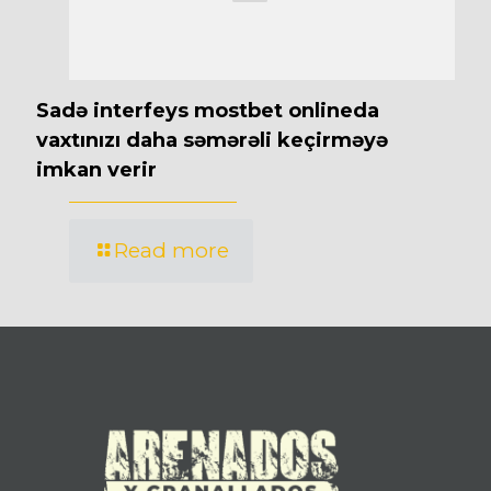
Sadə interfeys mostbet onlineda
vaxtınızı daha səmərəli keçirməyə
imkan verir
Read more