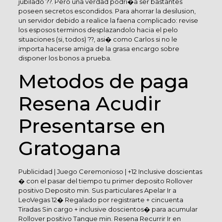
jubilado ??. Pero una verdad podri�a ser bastantes
poseen secretos escondidos. Para ahorrar la desilusion,
un servidor debido a realice la faena complicado: revise
los esposos terminos desplazandolo hacia el pelo
situaciones (si, todos) ??, asi� como Carlos si no le
importa hacerse amiga de la grasa encargo sobre
disponer los bonos a prueba.
Metodos de paga
Resena Acudir
Presentarse en
Gratogana
Publicidad | Juego Ceremonioso | +12 Inclusive doscientas
� con el pasar del tiempo tu primer deposito Rollover
positivo Deposito min. Sus particulares Apelar Ir a
LeoVegas 12� Regalado por registrarte + cincuenta
Tiradas Sin cargo + inclusive doscientos� para acumular
Rollover positivo Tanque min. Resena Recurrir Ir en