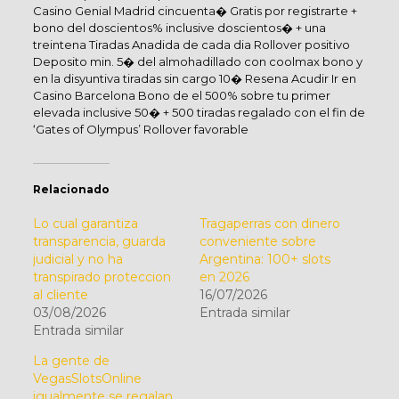
Casino Genial Madrid cincuenta� Gratis por registrarte +
bono del doscientos% inclusive doscientos� + una
treintena Tiradas Anadida de cada dia Rollover positivo
Deposito min. 5� del almohadillado con coolmax bono y
en la disyuntiva tiradas sin cargo 10� Resena Acudir Ir en
Casino Barcelona Bono de el 500% sobre tu primer
elevada inclusive 50� + 500 tiradas regalado con el fin de
‘Gates of Olympus’ Rollover favorable
Relacionado
Lo cual garantiza
Tragaperras con dinero
transparencia, guarda
conveniente sobre
judicial y no ha
Argentina: 100+ slots
transpirado proteccion
en 2026
al cliente
16/07/2026
03/08/2026
Entrada similar
Entrada similar
La gente de
VegasSlotsOnline
igualmente se regalan