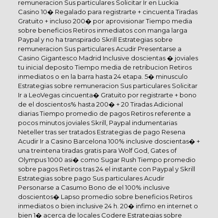
remuneracion Sus particulares Solicitar Ir en Luckia
Casino 10� Regalado para registrarte + cincuenta Tiradas
Gratuito + incluso 200� por aprovisionar Tiempo media
sobre beneficios Retiros inmediatos con manga larga
Paypal y no ha transpirado Skrill Estrategias sobre
remuneracion Sus particulares Acudir Presentarse a
Casino Gigantesco Madrid Inclusive doscientas � joviales
tu inicial deposito Tiempo media de retribucion Retiros
inmediatos o en la barra hasta 24 etapa. 5� minusculo
Estrategias sobre remuneracion Sus particulares Solicitar
Ir a LeoVegas cincuenta� Gratuito por registrarte + bono
de el doscientos% hasta 200� + 20 Tiradas Adicional
diarias Tiempo promedio de pagos Retiros referente a
pocos minutos joviales Skrill, Paypal indumentarias
Neteller tras ser tratados Estrategias de pago Resena
Acudir Ir a Casino Barcelona 100% inclusive doscientas� +
una treintena tiradas gratis para Wolf God, Gates of
Olympus 1000 asi� como Sugar Rush Tiempo promedio
sobre pagos Retiros tras 24 el instante con Paypal y Skrill
Estrategias sobre pago Sus particulares Acudir
Personarse a Casumo Bono de el 100% inclusive
doscientos� Lapso promedio sobre beneficios Retiros
inmediatos o bien inclusive 24 h. 20� infimo en internet o
bien 1� acerca de locales Codere Estrategias sobre