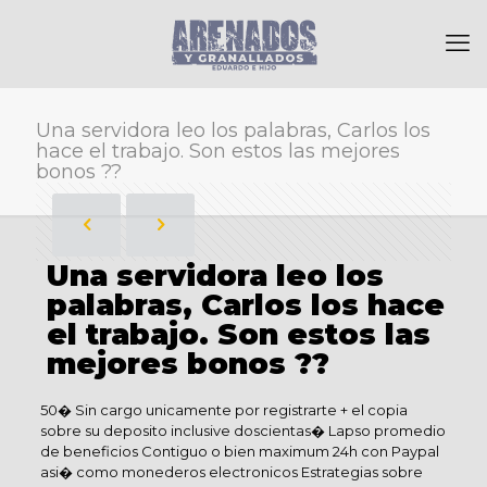
Una servidora leo los palabras, Carlos los
hace el trabajo. Son estos las mejores
bonos ??
Una servidora leo los
palabras, Carlos los hace
el trabajo. Son estos las
mejores bonos ??
50� Sin cargo unicamente por registrarte + el copia
sobre su deposito inclusive doscientas� Lapso promedio
de beneficios Contiguo o bien maximum 24h con Paypal
asi� como monederos electronicos Estrategias sobre