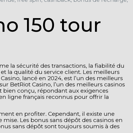
no 150 tour
e la sécurité des transactions, la fiabilité du
s et la qualité du service client. Les meilleurs
asino, lancé en 2024, est l’un des meilleurs
ur BetRiot Casino, l’un des meilleurs casinos
 et bien conçu, répondant aux exigences
en ligne français reconnus pour offrir la
ument en profiter. Cependant, il existe une
de mise. Les bonus sans dépôt des casinos en
bonus sans dépôt sont toujours soumis à des