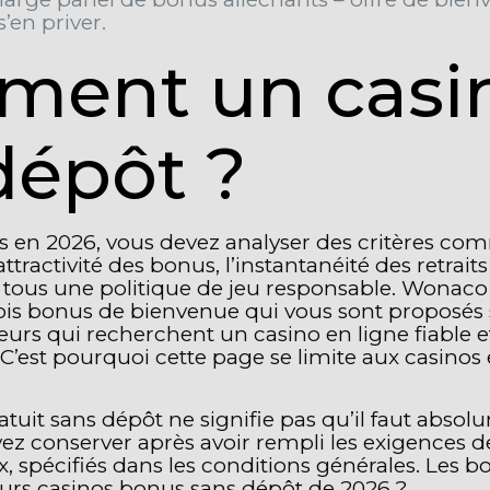
’en priver.
iment un casi
dépôt ?
is en 2026, vous devez analyser des critères comm
’attractivité des bonus, l’instantanéité des retrait
tous une politique de jeu responsable. Wonaco C
rois bonus de bienvenue qui vous sont proposés s
ueurs qui recherchent un casino en ligne fiable
. C’est pourquoi cette page se limite aux casinos 
atuit sans dépôt ne signifie pas qu’il faut absol
ez conserver après avoir rempli les exigences 
x, spécifiés dans les conditions générales. Les 
eurs casinos bonus sans dépôt de 2026 ?