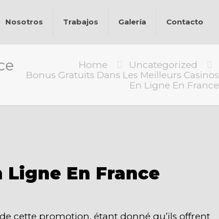
Nosotros
Trabajos
Galería
Contacto
ce
Home
Uncategorized
Bonus Gratuits Dans Les Meilleurs Casinos
En Ligne En France
n Ligne En France
de cette promotion, étant donné qu’ils offrent