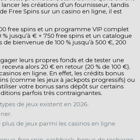
lancer les créations d’un fournisseur, tandis
de Free Spins sur un casino en ligne, il est
200 free spins et un programme VIP complet
 % jusqu’à € + 750 free spins et un catalogue
us de bienvenue de 100 % jusqu’à 500 €, 200
engager leurs propres fonds et de tester une
l recevra alors 20 € en retour (20 % de 100 €).
sinos en ligne. En effet, les crédits bonus
gains (comme les jeux à jackpots progressifs) ou
utiliser votre bonus sans dépôt sur certains
itions parfois très contraignantes.
pes de jeux existent en 2026.
ner.
 plus de jeux parmi les casinos en ligne
venue, free spin, cashback, bonus de recharge,