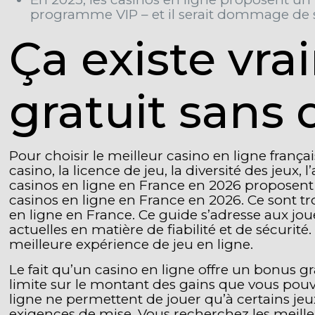
programme VIP – et il serait dommage de s
Ça existe vra
gratuit sans 
Pour choisir le meilleur casino en ligne frança
casino, la licence de jeu, la diversité des jeux, l
casinos en ligne en France en 2026 proposent 
casinos en ligne en France en 2026. Ce sont t
en ligne en France. Ce guide s’adresse aux jo
actuelles en matière de fiabilité et de sécurité
meilleure expérience de jeu en ligne.
Le fait qu’un casino en ligne offre un bonus gr
limite sur le montant des gains que vous pouv
ligne ne permettent de jouer qu’à certains jeu
exigences de mise. Vous recherchez les meill