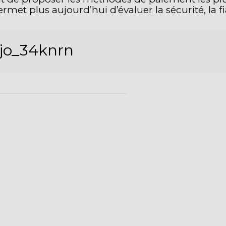
rmet plus aujourd’hui d’évaluer la sécurité, la fia
jo_34knrn