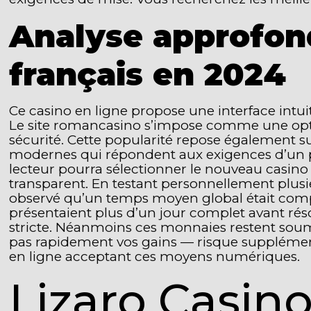
Analyse approfond
français en 2024
Ce casino en ligne propose une interface intui
Le site romancasino s’impose comme une opti
sécurité. Cette popularité repose également 
modernes qui répondent aux exigences d’un pu
lecteur pourra sélectionner le nouveau casino
transparent. En testant personnellement plusi
observé qu’un temps moyen global était compr
présentaient plus d’un jour complet avant ré
stricte. Néanmoins ces monnaies restent soumi
pas rapidement vos gains — risque supplémen
en ligne acceptant ces moyens numériques.
Lizaro Casino