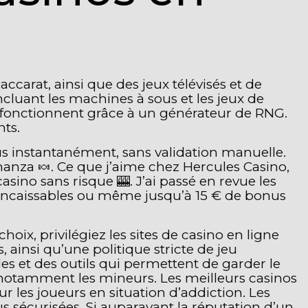
accarat, ainsi que des jeux télévisés et de
ncluant les machines à sous et les jeux de
els fonctionnent grâce à un générateur de RNG.
nts.
us instantanément, sans validation manuelle.
nanza 🍬. Ce que j’aime chez Hercules Casino,
asino sans risque 🎰. J’ai passé en revue les
 encaissables ou même jusqu’à 15 € de bonus
hoix, privilégiez les sites de casino en ligne
ainsi qu’une politique stricte de jeu
es et des outils qui permettent de garder le
s, notamment les mineurs. Les meilleurs casinos
r les joueurs en situation d’addiction. Les
s sécurisées. Si auparavant la réputation d’un