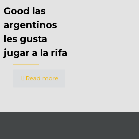
Good las
argentinos
les gusta
jugar a la rifa
Read more