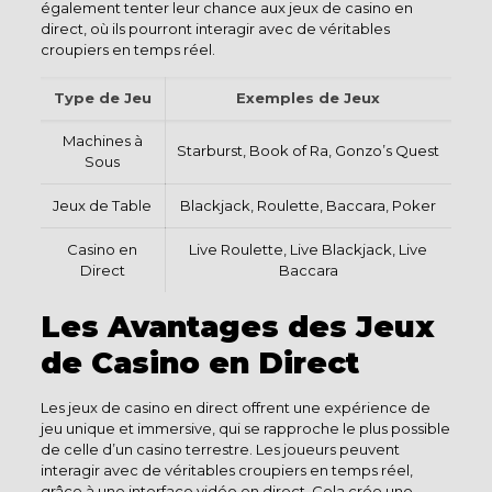
également tenter leur chance aux jeux de casino en
direct, où ils pourront interagir avec de véritables
croupiers en temps réel.
Type de Jeu
Exemples de Jeux
Machines à
Starburst, Book of Ra, Gonzo’s Quest
Sous
Jeux de Table
Blackjack, Roulette, Baccara, Poker
Casino en
Live Roulette, Live Blackjack, Live
Direct
Baccara
Les Avantages des Jeux
de Casino en Direct
Les jeux de casino en direct offrent une expérience de
jeu unique et immersive, qui se rapproche le plus possible
de celle d’un casino terrestre. Les joueurs peuvent
interagir avec de véritables croupiers en temps réel,
grâce à une interface vidéo en direct. Cela crée une