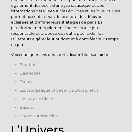
également des outils d’analyse statistique et des
informations détaillées sur les équipes et les joueurs. Cela
permet aux utilisateurs de prendre des décisions
éclairées et d’affiner leurs stratégies de paris. La
plateforme met également l’accent sur le jeu
responsable et propose des outils pour aider les
utilisateurs à gérer leur budget et à contrôler leur temps
de jeu.
Voici quelques-uns des sports disponibles sur rainbet :
Football
Basketball
Tennis
Esports (League of Legends, Dota 2, etc.)
Hockey sur Glace
Baseball
Sports automobiles
L’Univers