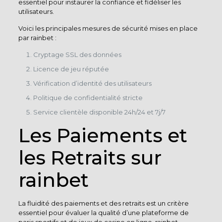
essentiel pour instaurer la confiance et fidéliser les
utilisateurs.
Voici les principales mesures de sécurité mises en place
par rainbet :
Cryptage SSL des données
Licence de jeu réputée
Vérification d’identité des utilisateurs
Politique de confidentialité stricte
Service clientèle disponible 24h/24 et 7j/7
Les Paiements et
les Retraits sur
rainbet
La fluidité des paiements et des retraits est un critère
essentiel pour évaluer la qualité d’une plateforme de