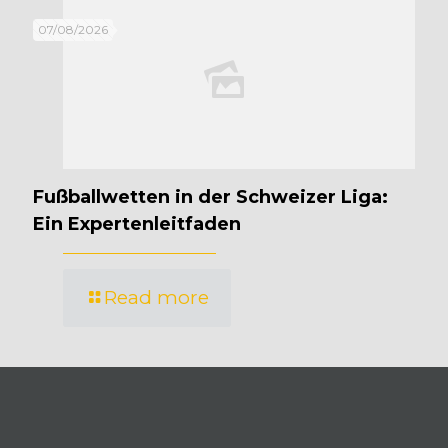
07/08/2026
Fußballwetten in der Schweizer Liga:
Ein Expertenleitfaden
Read more