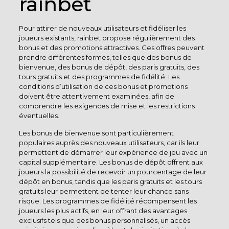
rainbet
Pour attirer de nouveaux utilisateurs et fidéliser les
joueurs existants, rainbet propose régulièrement des
bonus et des promotions attractives. Ces offres peuvent
prendre différentes formes, telles que des bonus de
bienvenue, des bonus de dépôt, des paris gratuits, des
tours gratuits et des programmes de fidélité. Les
conditions d’utilisation de ces bonus et promotions
doivent être attentivement examinées, afin de
comprendre les exigences de mise et les restrictions
éventuelles.
Les bonus de bienvenue sont particulièrement
populaires auprès des nouveaux utilisateurs, car ils leur
permettent de démarrer leur expérience de jeu avec un
capital supplémentaire. Les bonus de dépôt offrent aux
joueurs la possibilité de recevoir un pourcentage de leur
dépôt en bonus, tandis que les paris gratuits et les tours
gratuits leur permettent de tenter leur chance sans
risque. Les programmes de fidélité récompensent les
joueurs les plus actifs, en leur offrant des avantages
exclusifs tels que des bonus personnalisés, un accès