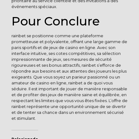
prioritaire au service clientèle et des invitations à des
événements spéciaux.
Pour Conclure
rainbet se positionne comme une plateforme
prometteuse et polyvalente, offrant une large gamme de
paris sportifs et de jeux de casino en ligne. Avec son
interface intuitive, ses cotes compétitives, sa sélection
impressionnante de jeux, ses mesures de sécurité
rigoureuses et ses bonus attractifs, rainbet s’efforce de
répondre aux besoins et aux attentes des joueurs les plus
exigeants. Que vous soyez un parieur passionné ou un
amateur de casino en ligne, rainbet a de quoi vous
séduire. Il est important de jouer de manière responsable
et de profiter des jeux de manière saine et équilibrée, en
respectant les limites que vous vous êtes fixées. L’offre de
rainbet représente une opportunité unique de se divertir
et de tenter sa chance dans un environnement sécurisé
et stimulant.